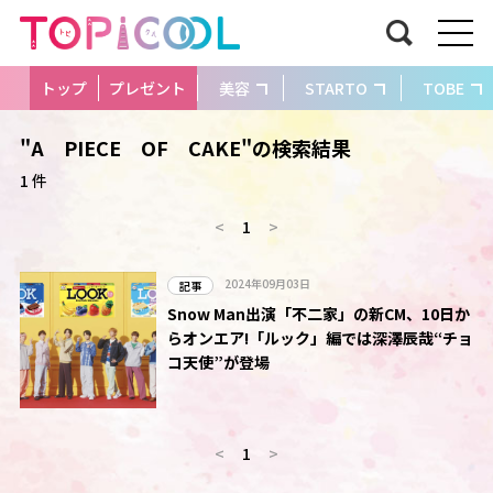
トップ
プレゼント
美容
STARTO
TOBE
"A PIECE OF CAKE"の検索結果
1 件
<
1
>
2024年09月03日
記事
Snow Man出演「不二家」の新CM、10日か
らオンエア!「ルック」編では深澤辰哉“チョ
コ天使”が登場
<
1
>