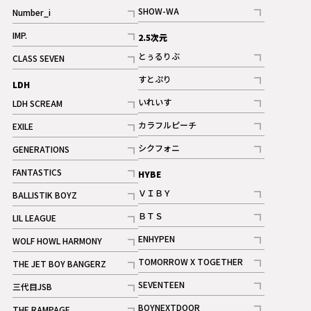
記事
SHOW-WA
Number_i
記事
記事
IMP.
2.5次元
記事
とぅるりぶ
CLASS SEVEN
記事
記事
すとぷり
LDH
記事
いれいす
LDH SCREAM
ギャラリー
記事
記事
カラフルピーチ
EXILE
ギャラリー
記事
記事
シクフォニ
GENERATIONS
記事
記事
FANTASTICS
HYBE
記事
ＶＩＢＹ
BALLISTIK BOYZ
記事
記事
ＢＴＳ
LIL LEAGUE
記事
記事
ENHYPEN
WOLF HOWL HARMONY
記事
記事
TOMORROW X TOGETHER
THE JET BOY BANGERZ
記事
記事
SEVENTEEN
三代目JSB
ギャラリー
記事
記事
BOYNEXTDOOR
THE RAMPAGE