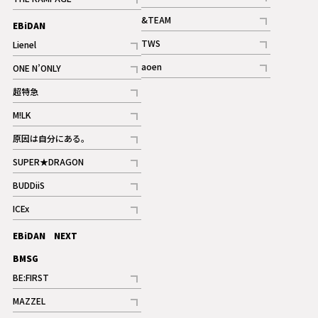
記事
記事
&TEAM
EBiDAN
ギャラリー
記事
TWS
Lienel
ギャラリー
記事
記事
aoen
ONE N’ONLY
記事
記事
超特急
記事
M!LK
ギャラリー
記事
原因は自分にある。
記事
SUPER★DRAGON
記事
BUDDiiS
記事
ICEx
記事
EBiDAN NEXT
BMSG
BE:FIRST
記事
MAZZEL
ギャラリー
記事