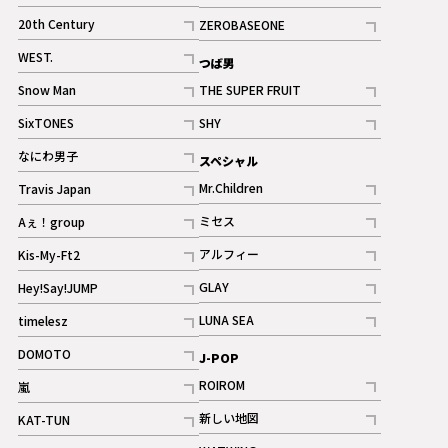
ギャラリー
記事
記事
20th Century
ZEROBASEONE
ギャラリー
記事
記事
WEST.
つば男
記事
Snow Man
THE SUPER FRUIT
記事
記事
SixTONES
SHY
ギャラリー
ギャラリー
記事
記事
なにわ男子
スペシャル
ギャラリー
記事
Mr.Children
Travis Japan
記事
記事
ミセス
Aぇ！group
記事
記事
アルフィー
Kis-My-Ft2
記事
記事
GLAY
Hey!Say!JUMP
ギャラリー
記事
記事
LUNA SEA
timelesz
記事
記事
DOMOTO
J-POP
記事
ROIROM
嵐
記事
記事
新しい地図
KAT-TUN
記事
記事