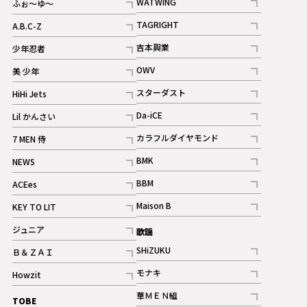
WATWING
ふぉ～ゆ～
記事
記事
TAGRIGHT
A.B.C-Z
記事
記事
吉本興業
少年忍者
ギャラリー
記事
記事
OWV
美 少年
記事
記事
スターダスト
HiHi Jets
ギャラリー
記事
記事
Da-iCE
Lil かんさい
記事
記事
カラフルダイヤモンド
7 MEN 侍
記事
記事
BMK
NEWS
記事
記事
BBM
ACEes
ギャラリー
記事
記事
Maison B
KEY TO LIT
ギャラリー
記事
記事
ジュニア
歌謡
ギャラリー
記事
SHiZUKU
Ｂ＆ＺＡＩ
記事
記事
モナキ
Howzit
記事
記事
華ＭＥＮ組
TOBE