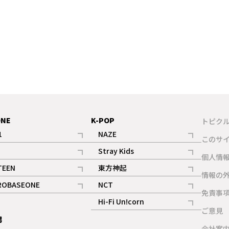
ONE
K-POP
トピク
1
NAZE
このサ
記事
記事
Stray Kids
ギャラリー
個人情
記事
記事
TEEN
東方神起
ギャラリー
情報の
記事
記事
ROBASEONE
NCT
ギャラリー
免責事
記事
記事
Hi-Fi Un!corn
ご意見
記事
男
ギャラリー
会社案