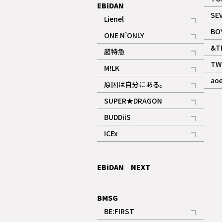
EBiDAN
SE
Lienel
記事
BO
ONE N’ONLY
記事
&T
超特急
記事
TW
M!LK
ギャラリー
記事
ao
原因は自分にある。
記事
SUPER★DRAGON
記事
BUDDiiS
記事
ICEx
記事
EBiDAN NEXT
BMSG
BE:FIRST