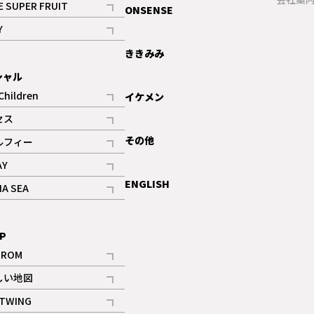
E SUPER FRUIT
ONSENSE
記事
Y
ギャラリー
記事
ききみみ
シャル
Children
イケメン
記事
セス
記事
その他
ルフィー
記事
AY
記事
ENGLISH
NA SEA
記事
P
IROM
記事
しい地図
記事
TWING