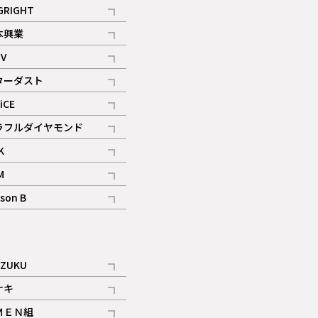
記事
GRIGHT
記事
本興業
記事
V
記事
ターダスト
ギャラリー
記事
iCE
記事
ラフルダイヤモンド
記事
K
記事
M
ギャラリー
記事
son B
ギャラリー
記事
ギャラリー
iZUKU
記事
ナキ
記事
ＭＥＮ組