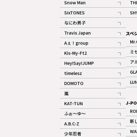
Snow Man
TH
記事
SixTONES
SH
ギャラリー
記事
なにわ男子
ギャラリー
記事
Travis Japan
スペ
記事
Mr.
Aぇ！group
記事
ミ
Kis-My-Ft2
記事
ア
Hey!Say!JUMP
ギャラリー
記事
GL
timelesz
記事
LU
DOMOTO
記事
嵐
記事
J-PO
KAT-TUN
記事
RO
ふぉ～ゆ～
記事
新
A.B.C-Z
記事
WA
少年忍者