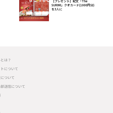
【プレゼント】紀文「The
SURIMI」クオカード(1000円分)
を3人に
ルとは？
イトについて
報について
外部送信について
項
内