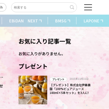
sh
EBiDAN NEXT
BMSG
LAPONE
お気に入り記事一覧
お気に入りがありません。
プレゼント
!
2025年11月11日
プレゼント
せ
【プレゼント】株式会社伊藤農
園「100%ピュアジュース
180ml×5本セット」を3人に!