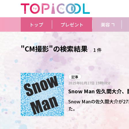
トップ
プレゼント
美容
"CM撮影"の検索結果
1 件
記事
2025年01月27日
19時08分
Snow Man 佐久間大
ファンの反応上々「ぬい
Snow Manの佐久間大介
た。