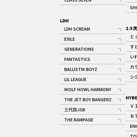
記事
SH
LDH
2.5
LDH SCREAM
記事
と
EXILE
記事
す
GENERATIONS
記事
い
FANTASTICS
記事
カ
BALLISTIK BOYZ
記事
シ
LIL LEAGUE
記事
WOLF HOWL HARMONY
記事
HYB
THE JET BOY BANGERZ
Ｖ
記事
三代目JSB
Ｂ
記事
THE RAMPAGE
EN
記事
ギャラリー
TO