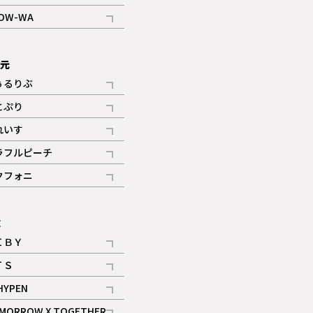
記事
OW-WA
記事
次元
ぅるりぶ
記事
とぷり
記事
れいす
ギャラリー
記事
ラフルピーチ
ギャラリー
記事
クフォニ
記事
E
ＩＢＹ
記事
ＴＳ
記事
HYPEN
記事
MORROW X TOGETHER