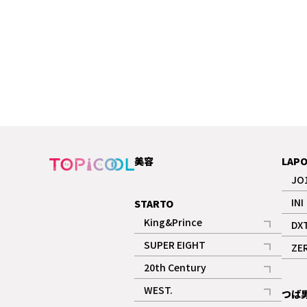
美容
LAP
JO
INI
STARTO
King&Prince
DX
記事
SUPER EIGHT
ZE
記事
20th Century
記事
WEST.
つば
記事