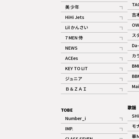
ギャラリー
記事
TA
美 少年
記事
吉
HiHi Jets
記事
OW
Lil かんさい
記事
ス
7 MEN 侍
記事
Da-
NEWS
記事
カ
ACEes
記事
BM
KEY TO LIT
記事
BB
ジュニア
記事
Mai
Ｂ＆ＺＡＩ
記事
歌謡
TOBE
SH
Number_i
記事
モ
IMP.
記事
華
CLASS SEVEN