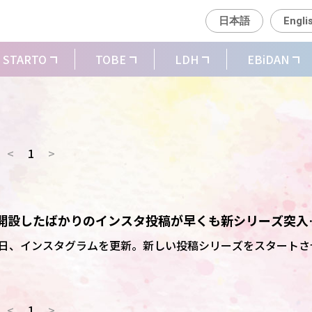
日本語
Engli
STARTO
TOBE
LDH
EBiDAN
<
1
>
介、開設したばかりのインスタ投稿が早くも新シリーズ突入
ぐるみみたい」
が27日、インスタグラムを更新。新しい投稿シリーズをスタートさ
<
1
>