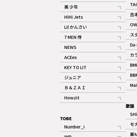
ギャラリー
記事
TA
美 少年
記事
吉
HiHi Jets
記事
OW
Lil かんさい
記事
ス
7 MEN 侍
記事
Da-
NEWS
記事
カ
ACEes
記事
BM
KEY TO LIT
記事
BB
ジュニア
記事
Mai
Ｂ＆ＺＡＩ
記事
Howzit
記事
歌謡
SH
TOBE
モ
Number_i
記事
華
IMP.