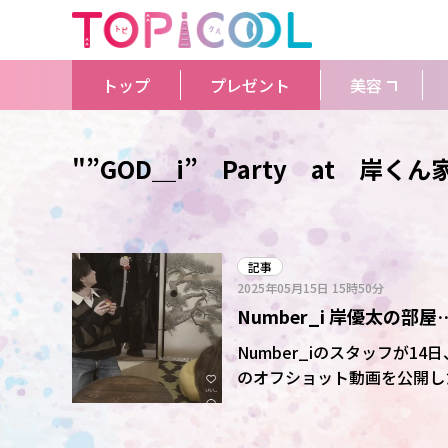
トップ
プレゼント
美容
"”GOD＿i” Party at 岸く
記事
2025年05月15日
15時50分
Number_i 岸優太の
は… 「岸くん家」オフシ
Number_iのスタッフが14日、
のオフショット動画を公開した。 YouTubeはセカンドシングル「GOD_i」の1
念した企画で、岸優太の自宅
う設定。オフショットでは部