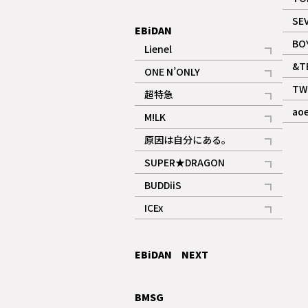
ギャラリー
SE
EBiDAN
BO
Lienel
記事
&T
ONE N’ONLY
記事
TW
超特急
記事
ao
M!LK
ギャラリー
記事
原因は自分にある。
記事
SUPER★DRAGON
記事
BUDDiiS
記事
ICEx
記事
EBiDAN NEXT
BMSG