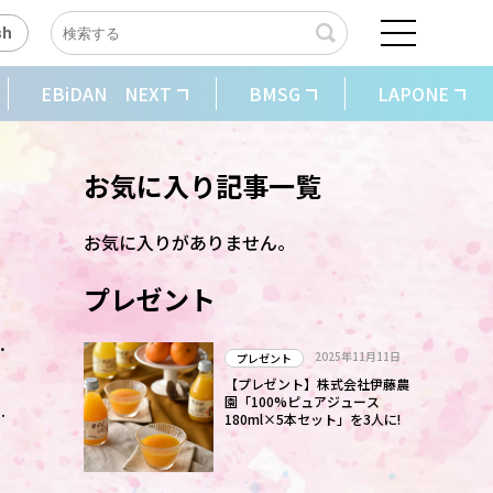
sh
EBiDAN NEXT
BMSG
LAPONE
お気に入り記事一覧
お気に入りがありません。
プレゼント
2025年11月11日
プレゼント
」
【プレゼント】株式会社伊藤農
園「100%ピュアジュース
180ml×5本セット」を3人に!
い