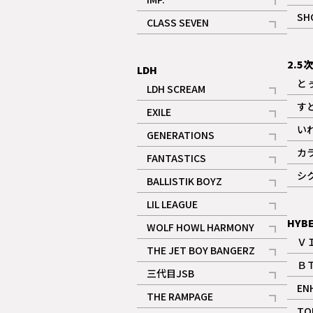
記事
SH
CLASS SEVEN
記事
2.5
LDH
と
LDH SCREAM
記事
す
EXILE
記事
い
GENERATIONS
記事
カ
FANTASTICS
記事
シ
BALLISTIK BOYZ
記事
LIL LEAGUE
記事
HYB
WOLF HOWL HARMONY
Ｖ
記事
THE JET BOY BANGERZ
Ｂ
記事
三代目JSB
EN
記事
THE RAMPAGE
TO
記事