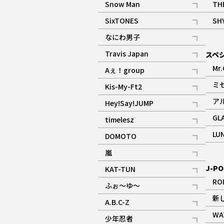
Snow Man
TH
記事
SixTONES
SH
ギャラリー
記事
なにわ男子
ギャラリー
記事
Travis Japan
スペ
記事
Mr.
Aぇ！group
記事
ミ
Kis-My-Ft2
記事
ア
Hey!Say!JUMP
ギャラリー
記事
GL
timelesz
記事
LU
DOMOTO
記事
嵐
記事
J-PO
KAT-TUN
記事
RO
ふぉ～ゆ～
記事
新
A.B.C-Z
記事
WA
少年忍者