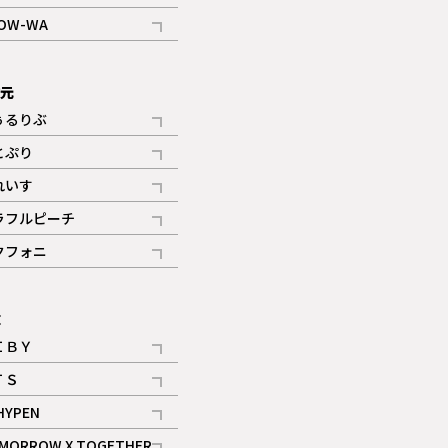
記事
OW-WA
記事
次元
ぅるりぶ
記事
とぷり
記事
れいす
ギャラリー
記事
ラフルピーチ
ギャラリー
記事
クフォニ
記事
E
ＩＢＹ
記事
ＴＳ
記事
HYPEN
記事
MORROW X TOGETHER