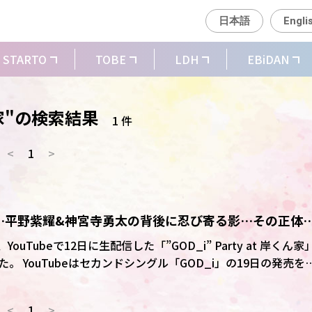
日本語
Engli
STARTO
TOBE
LDH
EBiDAN
ん家"の検索結果
1 件
<
1
>
部屋…平野紫耀&神宮寺勇太の背後に忍び寄る影…その正体
ョット動画にドキドキ
YouTubeで12日に生配信した「”GOD_i” Party at 岸くん家
9日の発売を記
をイメージしたセットに平野紫耀と神宮寺勇太が遊びに来ると
屋にみたてたセットの障子に刃物を持った人物の影が最初に映
<
1
>