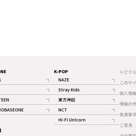
ONE
K-POP
トピク
1
NAZE
このサ
記事
記事
Stray Kids
ギャラリー
個人情
記事
記事
TEEN
東方神起
ギャラリー
情報の
記事
記事
ROBASEONE
NCT
ギャラリー
免責事
記事
記事
Hi-Fi Un!corn
ご意見
記事
男
ギャラリー
会社案