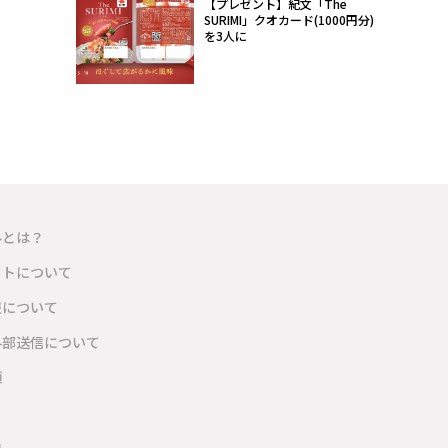
【プレゼント】紀文「The
SURIMI」クオカード(1000円分)
を3人に
ルとは？
イトについて
報について
外部送信について
項
内