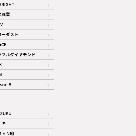
記事
GRIGHT
記事
本興業
記事
V
記事
ターダスト
ギャラリー
記事
iCE
記事
ラフルダイヤモンド
記事
K
記事
M
ギャラリー
記事
son B
ギャラリー
記事
ギャラリー
iZUKU
記事
ナキ
記事
ＭＥＮ組