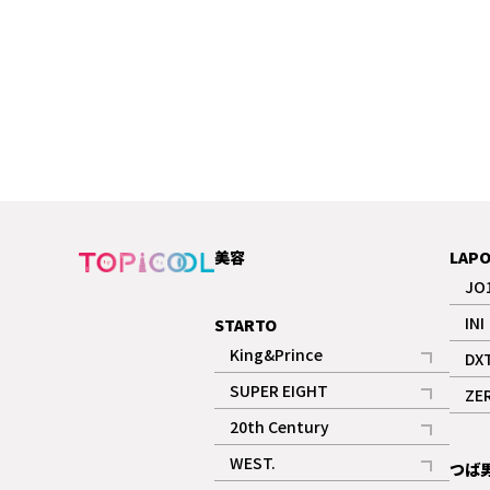
美容
LAP
JO
INI
STARTO
King&Prince
DX
記事
SUPER EIGHT
ZE
記事
20th Century
記事
WEST.
つば
記事