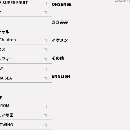
E SUPER FRUIT
ONSENSE
記事
Y
ギャラリー
記事
ききみみ
シャル
Children
イケメン
記事
セス
記事
その他
ルフィー
記事
AY
記事
ENGLISH
NA SEA
記事
P
IROM
記事
しい地図
記事
TWING