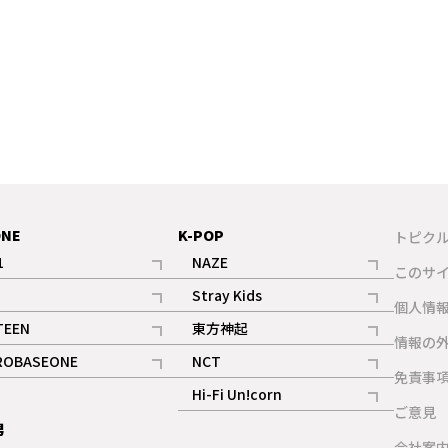
ONE
K-POP
トピク
1
NAZE
このサ
記事
記事
Stray Kids
ギャラリー
個人情
記事
記事
TEEN
東方神起
ギャラリー
情報の
記事
記事
ROBASEONE
NCT
ギャラリー
免責事
記事
記事
Hi-Fi Un!corn
ご意見
記事
男
ギャラリー
会社案