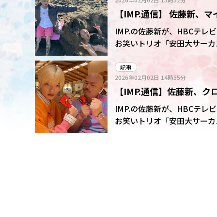
ラクターを全開にさせた。 最初に向かったのは地元のお土産やグルメが集まる商業施設「フ
【IMP.通信】 佐藤新、
ラノマルシェ」。テイクアウ
ー!美味そう!カフェラテ大
を崩して叱られる
IMP.の佐藤新が、HBCテ
と瞳を輝かせた。 大好きなカフェラテでほっと一息ついたところで、今回は“ベタ”なグルメ
お笑いトリオ「安田大サーカ
だけでなく“レア”なグルメを
り広げ、その絶妙なコンビネ
品の中から売り上げ1位を当
ら】 今回の旅で2人は釧路へ。今回の旅で2人は、まず釧路へ。漁師町ならではの魚介を使用
記事
佐藤は迷うことなく「もう終
2026年02月02日
14時55分
した醤油ベースの「釧路ラー
「白い恋人」をチョイスした
【IMP.通信】佐藤新、
シがあるラーメンを頬張り「
とは思えないくらいコシがす
しさに感動し網走監獄で
IMP.の佐藤新が、HBCテ
その後、世界自然遺産・知床
お笑いトリオ「安田大サーカ
姿を目の当たりにするなど、道東の魅力を存
ら】 ロケは雄大な「釧路湿原」からスタート。佐藤がクロちゃんに「最近ベタな旅しました
に訪れた屈斜路湖での「天然
か?」と尋ねると、「旅とい
サイズの温泉を2人で協力し
れたりとか埋められたり」と
し、和やかなムードで旅が始まった。 最初に2人が訪れたのは、道内に
寿司店の1号店「なごやか亭
のイクラが豪快に盛られる「
っちぷち、普段食べるイクラ