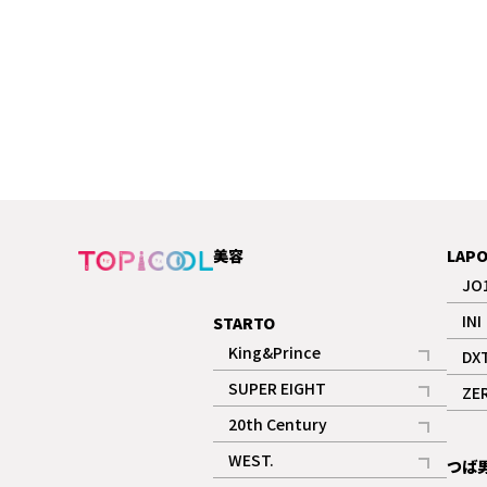
に感動した様子だった。
美容
LAP
JO
INI
STARTO
King&Prince
DX
記事
SUPER EIGHT
ZE
記事
20th Century
記事
WEST.
つば
記事