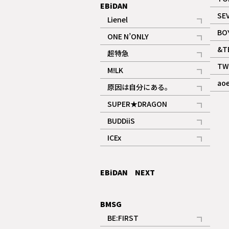
EBiDAN
SE
Lienel
記事
BO
ONE N’ONLY
記事
&T
超特急
記事
TW
M!LK
ギャラリー
記事
ao
原因は自分にある。
記事
SUPER★DRAGON
記事
BUDDiiS
記事
ICEx
記事
EBiDAN NEXT
BMSG
BE:FIRST