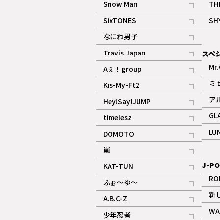
Snow Man
TH
記事
SixTONES
SH
ギャラリー
記事
なにわ男子
ギャラリー
記事
Travis Japan
スペ
記事
Mr.
Aぇ！group
記事
ミ
Kis-My-Ft2
記事
ア
Hey!Say!JUMP
ギャラリー
記事
GL
timelesz
記事
LU
DOMOTO
記事
嵐
記事
J-PO
KAT-TUN
記事
RO
ふぉ～ゆ～
記事
新
A.B.C-Z
記事
WA
少年忍者