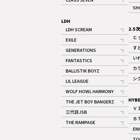
記事
SH
LDH
2.5
LDH SCREAM
記事
と
EXILE
記事
す
GENERATIONS
記事
い
FANTASTICS
記事
カ
BALLISTIK BOYZ
記事
シ
LIL LEAGUE
記事
WOLF HOWL HARMONY
記事
HYB
THE JET BOY BANGERZ
Ｖ
記事
三代目JSB
Ｂ
記事
THE RAMPAGE
EN
記事
ギャラリー
TO