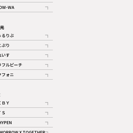
記事
OW-WA
記事
次元
ぅるりぶ
記事
とぷり
記事
れいす
ギャラリー
記事
ラフルピーチ
ギャラリー
記事
クフォニ
記事
E
ＩＢＹ
記事
ＴＳ
記事
HYPEN
記事
MORROW X TOGETHER