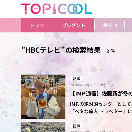
トップ
プレゼント
美容
"HBCテレビ"の検索結果
3 件
記事
2026年02月26日
14時36分
【IMP.通信】佐藤新が
イ」的中劇に注目
IMP.の絶対的センターとし
「ベタな旅人 トラベター」に出演。冬の
び“へそまち”こと富良野を
回体験した「でっかいアスパ
記事
2026年02月02日
15時52分