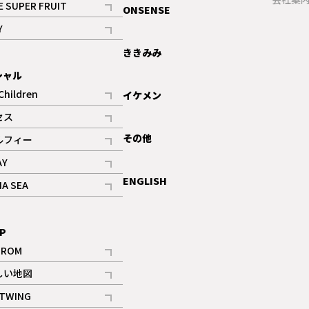
E SUPER FRUIT
ONSENSE
記事
Y
ギャラリー
記事
ききみみ
シャル
Children
イケメン
記事
セス
記事
その他
ルフィー
記事
AY
記事
ENGLISH
NA SEA
記事
P
IROM
記事
しい地図
記事
TWING