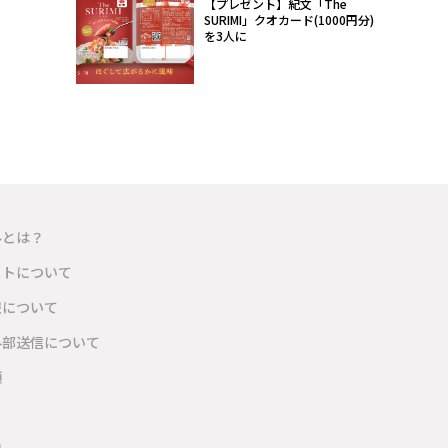
【プレゼント】紀文「The
SURIMI」クオカード(1000円分)
を3人に
ルとは？
イトについて
報について
外部送信について
項
内