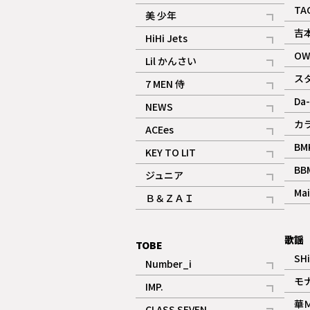
ギャラリー
記事
TA
美 少年
記事
吉
HiHi Jets
記事
OW
Lil かんさい
記事
ス
7 MEN 侍
記事
Da-
NEWS
記事
カ
ACEes
記事
BM
KEY TO LIT
記事
BB
ジュニア
記事
Mai
Ｂ＆ＺＡＩ
記事
歌謡
TOBE
SH
Number_i
記事
モ
IMP.
記事
華
CLASS SEVEN