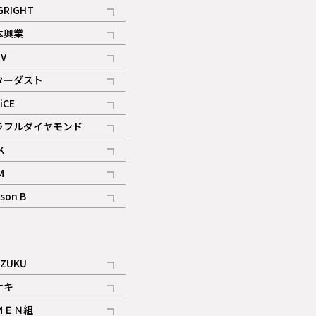
記事
GRIGHT
記事
本興業
記事
V
記事
ターダスト
ギャラリー
記事
iCE
記事
ラフルダイヤモンド
記事
K
記事
M
ギャラリー
記事
son B
ギャラリー
記事
ギャラリー
iZUKU
記事
ナキ
記事
ＭＥＮ組