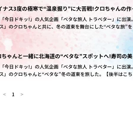
マイナス3度の極寒で“温泉掘り”に大苦戦!クロちゃんの作
トグルメも楽しめる店内で「ふらの牛乳カフェラテ」を飲み「
好き!」「めっちゃまろやか。やっぱり富良野の牛乳は格別ですね
レビ「今日ドキッ!」の人気企画「ベタな旅人 トラベター」に出演
ス」のクロちゃんと共に、冬の道東を舞台にした“ベタな旅”を
食べるためにフラノマルシェで販売されている約1000種類の
ーションがファンの間で大きな反響を呼んでいる。【前半はこ
てるクイズに挑戦。まずはノーヒントで1位予想することになり
わったでしょ。自信しかないです」と北海道を代表する洋菓子
メン」の名店を訪れた。佐藤は、細麺ながらもしっかりとした
。
クロちゃんと一緒に北海道の“ベタな”スポットへ!寿司の美
うま味すごい!かつお節の香りがブワって広がりますね」「細
ごいですね、スープとよく絡んですごく美味しい」と感激した
は驚きの場面も…
レビ「今日ドキッ!」の人気企画「ベタな旅人 トラベター」に出演
では、冬の時期にしか見られない貴重なオオワシやオジロワシ
ス」のクロちゃんと“ベタな”冬の道東を旅した。【後半はこち
分に堪能した。 視聴者の注目を集めたのは、最後
温泉掘り」のシーンだ。マイナス3度の極寒の中、足湯と半身
うか、基本的には(ドッキリ企画で)目隠しされてどこか連れて
て掘ることになったが、この作業が予想外の難航を極めた。
<
1
>
いうクロちゃんならではの答えが。これには佐藤も思わず大爆
16店舗を展開する回転
 釧路花採店」。さっそく「わっしょい!」という掛け声と共に
こぼれいくら」を食べた佐藤は満面の笑みで「うわー!美味い!
とはやっぱ弾力が全然違いますね」と道東産のイクラの美味し