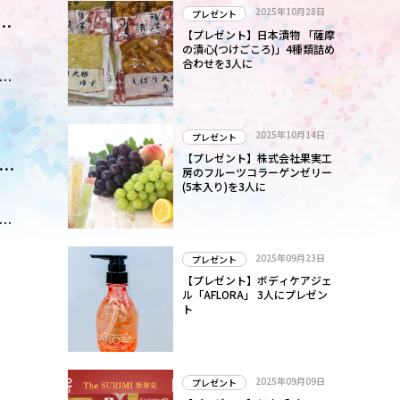
2025年10月28日
プレゼント
業
え
【プレゼント】日本漬物 「薩摩
」
の漬心(つけごころ)」4種類詰め
。
合わせを3人に
繰
商
ち
、
2025年10月14日
プレゼント
コ
【プレゼント】株式会社果実工
味
麺
房のフルーツコラーゲンゼリー
(5本入り)を3人に
。
。
の
浴
2025年09月23日
プレゼント
いか
【プレゼント】ボディケアジェ
笑
ル「AFLORA」 3人にプレゼン
ト
大量
ぷ
さ
2025年09月09日
プレゼント