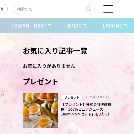
sh
EBiDAN NEXT
BMSG
LAPONE
お気に入り記事一覧
お気に入りがありません。
プレゼント
グ
2025年11月11日
プレゼント
【プレゼント】株式会社伊藤農
園「100%ピュアジュース
180ml×5本セット」を3人に!
前
ャ