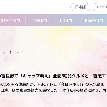
日本語
Engli
STARTO
TOBE
LDH
EBiDAN
<
1
>
冬の富良野で「ギャップ萌え」全開!絶品グルメと「直感エ
て人気を誇る佐藤新が、HBCテレビ「今日ドキッ!」の人気企画
富良野観光を満喫した。 昨年6月の放送に続き、再
訪れた佐藤。「富良野に帰ってきましたね」と感慨深げに語り、
ラを取ったこと」を即座に思い出すなど、冒頭から無邪気なキ