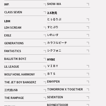
記事
記事
SHOW-WA
IMP.
記事
記事
CLASS SEVEN
2.5次元
記事
とぅるりぶ
LDH
記事
すとぷり
LDH SCREAM
記事
記事
いれいす
EXILE
ギャラリー
記事
記事
カラフルピーチ
GENERATIONS
ギャラリー
記事
記事
シクフォニ
FANTASTICS
記事
記事
BALLISTIK BOYZ
HYBE
記事
ＶＩＢＹ
LIL LEAGUE
記事
記事
ＢＴＳ
WOLF HOWL HARMONY
記事
記事
ENHYPEN
THE JET BOY BANGERZ
記事
記事
TOMORROW X TOGETHER
三代目JSB
記事
記事
SEVENTEEN
THE RAMPAGE
ギャラリー
記事
記事
BOYNEXTDOOR