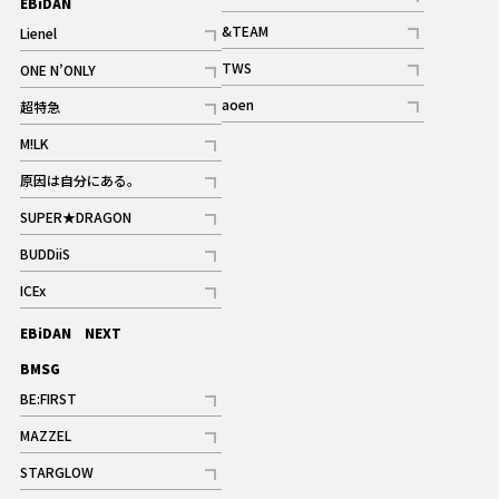
EBiDAN
ギャラリー
記事
&TEAM
Lienel
記事
記事
TWS
ONE N’ONLY
ギャラリー
記事
記事
aoen
超特急
記事
記事
M!LK
ギャラリー
記事
原因は自分にある。
記事
SUPER★DRAGON
記事
BUDDiiS
記事
ICEx
記事
EBiDAN NEXT
BMSG
BE:FIRST
記事
MAZZEL
ギャラリー
記事
STARGLOW
ギャラリー
記事