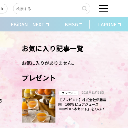
sh
EBiDAN NEXT
BMSG
LAPONE
お気に入り記事一覧
お気に入りがありません。
プレゼント
2025年11月11日
プレゼント
の
【プレゼント】株式会社伊藤農
園「100%ピュアジュース
ン
180ml×5本セット」を3人に!