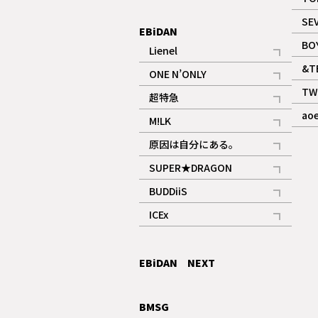
ギャラリー
SE
EBiDAN
BO
Lienel
記事
&T
ONE N’ONLY
記事
TW
超特急
記事
ao
M!LK
ギャラリー
記事
原因は自分にある。
記事
SUPER★DRAGON
記事
BUDDiiS
記事
ICEx
記事
EBiDAN NEXT
BMSG