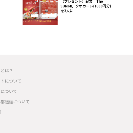
【プレゼント】紀文「The
SURIMI」クオカード(1000円分)
を3人に
ルとは？
イトについて
報について
外部送信について
項
内