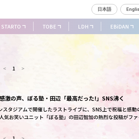
日本語
Engli
STARTO
TOBE
LDH
EBiDAN
<
1
>
に感激の声、ぼる塾・田辺「最高だった!」SNS沸く
Oマリンスタジアムで開催したラストライブに、SNS上で祝福と感動
人気お笑いユニット「ぼる塾」の田辺智加の熱烈な投稿がファ
<
1
>