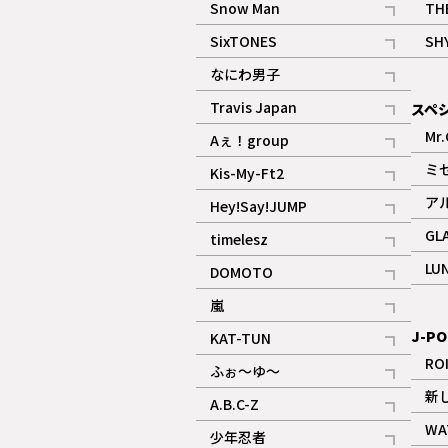
Snow Man
TH
記事
SixTONES
SH
ギャラリー
記事
なにわ男子
ギャラリー
記事
Travis Japan
スペ
記事
Mr.
Aぇ！group
記事
ミ
Kis-My-Ft2
記事
ア
Hey!Say!JUMP
ギャラリー
記事
GL
timelesz
記事
LU
DOMOTO
記事
嵐
記事
J-PO
KAT-TUN
記事
RO
ふぉ～ゆ～
記事
新
A.B.C-Z
記事
WA
少年忍者