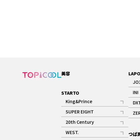
美容
LAP
JO
INI
STARTO
King&Prince
DX
記事
SUPER EIGHT
ZE
記事
20th Century
記事
WEST.
つば
記事