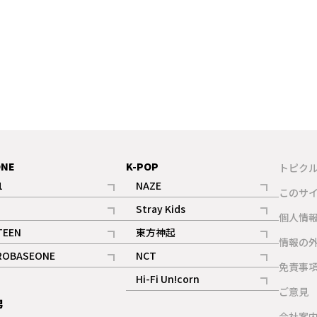
ONE
K-POP
トピク
1
NAZE
このサ
記事
記事
Stray Kids
ギャラリー
個人情
記事
記事
TEEN
東方神起
ギャラリー
情報の
記事
記事
ROBASEONE
NCT
ギャラリー
免責事
記事
記事
Hi-Fi Un!corn
ご意見
記事
男
ギャラリー
会社案