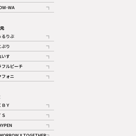
記事
OW-WA
記事
次元
ぅるりぶ
記事
とぷり
記事
れいす
ギャラリー
記事
ラフルピーチ
ギャラリー
記事
クフォニ
記事
E
ＩＢＹ
記事
ＴＳ
記事
HYPEN
記事
MORROW X TOGETHER