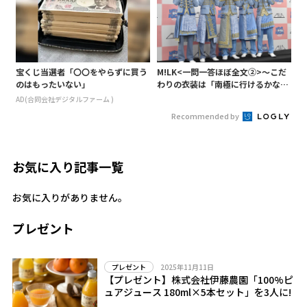
宝くじ当選者「〇〇をやらずに買う
M!LK<一問一答ほぼ全文②>～こだ
のはもったいない」
わりの衣装は「南極に行けるかなと
いうくらい厚着」～
AD(合同会社デジタルファーム )
Recommended by
お気に入り記事一覧
お気に入りがありません。
プレゼント
2025年11月11日
プレゼント
【プレゼント】株式会社伊藤農園「100%ピ
ュアジュース 180ml×5本セット」を3人に!