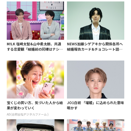
白 後遺症も語る
M!LK 塩崎太智&山中柔太朗、共通
NEWS加藤シゲアキから関係各所へ
する恋愛観「結婚前の同棲はナシ」
結婚報告カード&チョコレート詰め
と明かすも最後は決意がグラグラ?
合わせ、小説家らしく哲学者の名言
も添えて
宝くじの買い方、気づいた人から結
JO1白岩 「瑠姫」に込められた意味
果が変わっていく
明かす
AD(合同会社デジタルファーム )