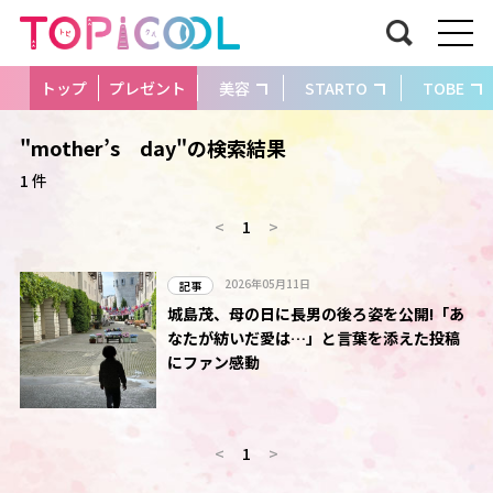
トップ
プレゼント
美容
STARTO
TOBE
"mother’s day"の検索結果
1 件
<
1
>
2026年05月11日
記事
城島茂、母の日に長男の後ろ姿を公開!「あ
なたが紡いだ愛は…」と言葉を添えた投稿
にファン感動
<
1
>