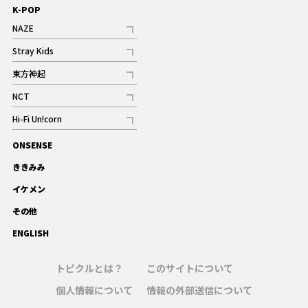
K-POP
NAZE
記事
Stray Kids
記事
東方神起
記事
NCT
記事
Hi-Fi Un!corn
記事
ONSENSE
ギャラリー
ききみみ
イケメン
その他
ENGLISH
トピクルとは？
このサイトについて
個人情報について
情報の外部送信について