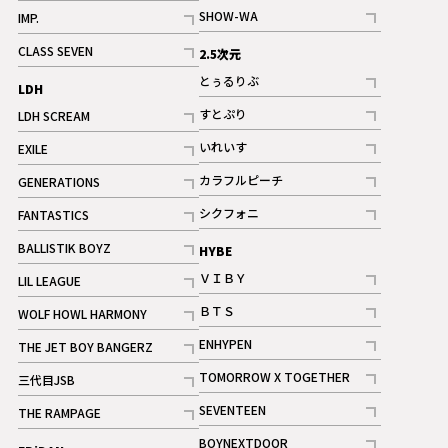
記事
記事
SHOW-WA
IMP.
記事
記事
CLASS SEVEN
2.5次元
記事
とぅるりぶ
LDH
記事
すとぷり
LDH SCREAM
記事
記事
いれいす
EXILE
ギャラリー
記事
記事
カラフルピーチ
GENERATIONS
ギャラリー
記事
記事
シクフォニ
FANTASTICS
記事
記事
BALLISTIK BOYZ
HYBE
記事
ＶＩＢＹ
LIL LEAGUE
記事
記事
ＢＴＳ
WOLF HOWL HARMONY
記事
記事
ENHYPEN
THE JET BOY BANGERZ
記事
記事
TOMORROW X TOGETHER
三代目JSB
記事
記事
SEVENTEEN
THE RAMPAGE
ギャラリー
記事
記事
BOYNEXTDOOR