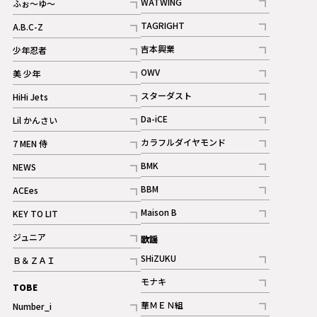
WATWING
ふぉ～ゆ～
記事
記事
TAGRIGHT
A.B.C-Z
記事
記事
吉本興業
少年忍者
ギャラリー
記事
記事
OWV
美 少年
記事
記事
スターダスト
HiHi Jets
ギャラリー
記事
記事
Da-iCE
Lil かんさい
記事
記事
カラフルダイヤモンド
7 MEN 侍
記事
記事
BMK
NEWS
記事
記事
BBM
ACEes
ギャラリー
記事
記事
Maison B
KEY TO LIT
ギャラリー
記事
記事
ジュニア
歌謡
ギャラリー
記事
SHiZUKU
Ｂ＆ＺＡＩ
記事
記事
モナキ
TOBE
記事
華ＭＥＮ組
Number_i