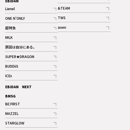
EBiDAN
ギャラリー
記事
&TEAM
Lienel
記事
記事
TWS
ONE N’ONLY
ギャラリー
記事
記事
aoen
超特急
記事
記事
M!LK
ギャラリー
記事
原因は自分にある。
記事
SUPER★DRAGON
記事
BUDDiiS
記事
ICEx
記事
EBiDAN NEXT
BMSG
BE:FIRST
記事
MAZZEL
ギャラリー
記事
STARGLOW
ギャラリー
記事