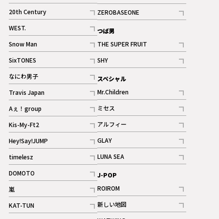
ギャラリー
記事
記事
20th Century
ZEROBASEONE
ギャラリー
記事
記事
WEST.
つば男
記事
Snow Man
THE SUPER FRUIT
記事
記事
SixTONES
SHY
ギャラリー
ギャラリー
記事
記事
なにわ男子
スペシャル
ギャラリー
記事
Mr.Children
Travis Japan
記事
記事
ミセス
Aぇ！group
記事
記事
アルフィー
Kis-My-Ft2
記事
記事
GLAY
Hey!Say!JUMP
ギャラリー
記事
記事
LUNA SEA
timelesz
記事
記事
DOMOTO
J-POP
記事
ROIROM
嵐
記事
記事
新しい地図
KAT-TUN
記事
記事