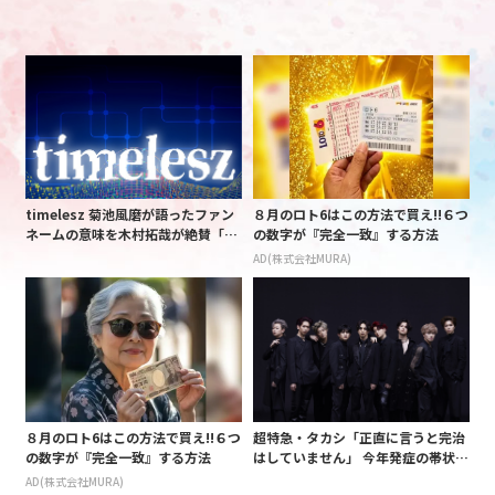
timelesz 菊池風磨が語ったファン
８月のロト6はこの方法で買え!!６つ
ネームの意味を木村拓哉が絶賛「考
の数字が『完全一致』する方法
えてるな」「素敵だと思います」
AD(株式会社MURA)
８月のロト6はこの方法で買え!!６つ
超特急・タカシ「正直に言うと完治
の数字が『完全一致』する方法
はしていません」 今年発症の帯状疱
疹(ほうしん)の症状について本心告
AD(株式会社MURA)