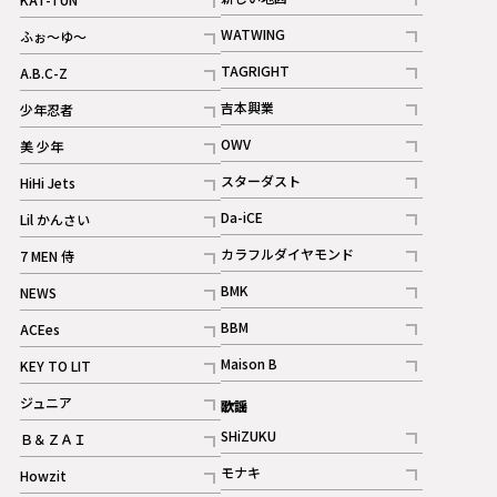
記事
記事
WATWING
ふぉ～ゆ～
記事
記事
TAGRIGHT
A.B.C-Z
記事
記事
吉本興業
少年忍者
ギャラリー
記事
記事
OWV
美 少年
記事
記事
スターダスト
HiHi Jets
ギャラリー
記事
記事
Da-iCE
Lil かんさい
記事
記事
カラフルダイヤモンド
7 MEN 侍
記事
記事
BMK
NEWS
記事
記事
BBM
ACEes
ギャラリー
記事
記事
Maison B
KEY TO LIT
ギャラリー
記事
記事
ジュニア
歌謡
ギャラリー
記事
SHiZUKU
Ｂ＆ＺＡＩ
記事
記事
モナキ
Howzit
記事