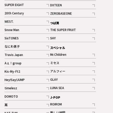
記事
記事
SUPER EIGHT
DXTEEN
ギャラリー
記事
記事
20th Century
ZEROBASEONE
ギャラリー
記事
記事
WEST.
つば男
記事
Snow Man
THE SUPER FRUIT
記事
記事
SixTONES
SHY
ギャラリー
ギャラリー
記事
記事
なにわ男子
スペシャル
ギャラリー
記事
Mr.Children
Travis Japan
記事
記事
ミセス
Aぇ！group
記事
記事
アルフィー
Kis-My-Ft2
記事
記事
GLAY
Hey!Say!JUMP
ギャラリー
記事
記事
LUNA SEA
timelesz
記事
記事
DOMOTO
J-POP
記事
ROIROM
嵐
記事
記事
新しい地図
KAT-TUN