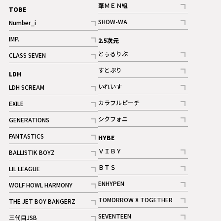
記事
華ＭＥＮ組
TOBE
記事
SHOW-WA
Number_i
記事
記事
IMP.
2.5次元
記事
とぅるりぶ
CLASS SEVEN
記事
記事
すとぷり
LDH
記事
いれいす
LDH SCREAM
ギャラリー
記事
記事
カラフルピーチ
EXILE
ギャラリー
記事
記事
シクフォニ
GENERATIONS
記事
記事
FANTASTICS
HYBE
記事
ＶＩＢＹ
BALLISTIK BOYZ
記事
記事
ＢＴＳ
LIL LEAGUE
記事
記事
ENHYPEN
WOLF HOWL HARMONY
記事
記事
TOMORROW X TOGETHER
THE JET BOY BANGERZ
記事
記事
SEVENTEEN
三代目JSB