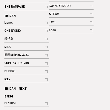
ギャラリー
記事
記事
BOYNEXTDOOR
THE RAMPAGE
記事
記事
&TEAM
EBiDAN
ギャラリー
記事
TWS
Lienel
ギャラリー
記事
記事
aoen
ONE N’ONLY
記事
記事
超特急
記事
M!LK
ギャラリー
記事
原因は自分にある。
記事
SUPER★DRAGON
記事
BUDDiiS
記事
ICEx
記事
EBiDAN NEXT
BMSG
BE:FIRST
記事