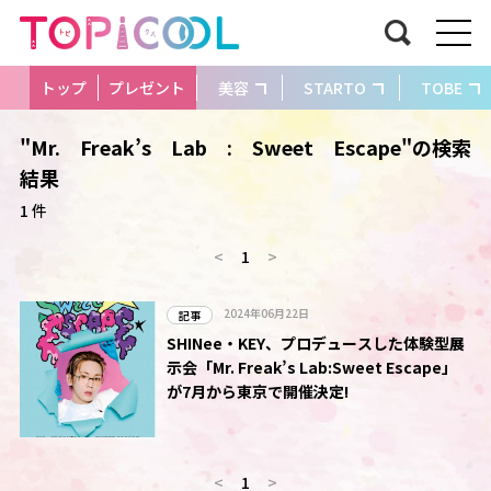
トップ
プレゼント
美容
STARTO
TOBE
"Mr. Freak’s Lab : Sweet Escape"の検索
結果
1 件
<
1
>
2024年06月22日
記事
SHINee・KEY、プロデュースした体験型展
示会「Mr. Freak’s Lab:Sweet Escape」
が7月から東京で開催決定!
<
1
>