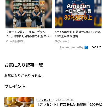
『カートン買い、ダメ。ゼッタ
Amazon今日も見逃せない！80%O
イ。』年間11万円節約の新型タバコ
FF以上が続々登場
が爆売れ
AD(株式会社HAL)
AD(Amazon)
Recommended by
お気に入り記事一覧
お気に入りがありません。
プレゼント
2025年11月11日
プレゼント
【プレゼント】株式会社伊藤農園「100%ピ