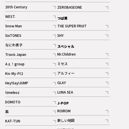
ギャラリー
記事
記事
20th Century
ZEROBASEONE
ギャラリー
記事
記事
WEST.
つば男
記事
Snow Man
THE SUPER FRUIT
記事
記事
SixTONES
SHY
ギャラリー
ギャラリー
記事
記事
なにわ男子
スペシャル
ギャラリー
記事
Mr.Children
Travis Japan
記事
記事
ミセス
Aぇ！group
記事
記事
アルフィー
Kis-My-Ft2
記事
記事
GLAY
Hey!Say!JUMP
ギャラリー
記事
記事
LUNA SEA
timelesz
記事
記事
DOMOTO
J-POP
記事
ROIROM
嵐
記事
記事
新しい地図
KAT-TUN
記事
記事