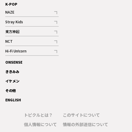
K-POP
NAZE
記事
Stray Kids
記事
東方神起
記事
NCT
記事
Hi-Fi Un!corn
記事
ONSENSE
ギャラリー
ききみみ
イケメン
その他
ENGLISH
トピクルとは？
このサイトについて
個人情報について
情報の外部送信について