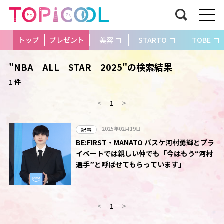
トップ
プレゼント
美容
STARTO
TOBE
"NBA ALL STAR 2025"の検索結果
1 件
<
1
>
2025年02月19日
記事
BE:FIRST・MANATO バスケ河村勇輝とプラ
イベートでは親しい仲でも「今はもう“河村
選手”と呼ばせてもらっています」
<
1
>