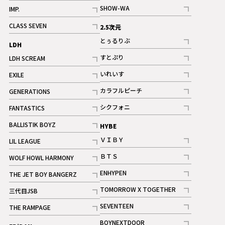
記事
記事
SHOW-WA
IMP.
記事
記事
CLASS SEVEN
2.5次元
記事
とぅるりぶ
LDH
記事
すとぷり
LDH SCREAM
記事
記事
いれいす
EXILE
ギャラリー
記事
記事
カラフルピーチ
GENERATIONS
ギャラリー
記事
記事
シクフォニ
FANTASTICS
記事
記事
BALLISTIK BOYZ
HYBE
記事
ＶＩＢＹ
LIL LEAGUE
記事
記事
ＢＴＳ
WOLF HOWL HARMONY
記事
記事
ENHYPEN
THE JET BOY BANGERZ
記事
記事
TOMORROW X TOGETHER
三代目JSB
記事
記事
SEVENTEEN
THE RAMPAGE
ギャラリー
記事
記事
BOYNEXTDOOR