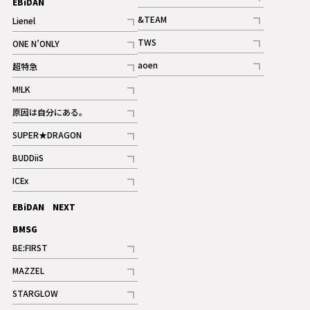
EBiDAN
ギャラリー
記事
&TEAM
Lienel
記事
記事
TWS
ONE N’ONLY
ギャラリー
記事
記事
aoen
超特急
記事
記事
M!LK
ギャラリー
記事
原因は自分にある。
記事
SUPER★DRAGON
記事
BUDDiiS
記事
ICEx
記事
EBiDAN NEXT
BMSG
BE:FIRST
記事
MAZZEL
ギャラリー
記事
STARGLOW
ギャラリー
記事