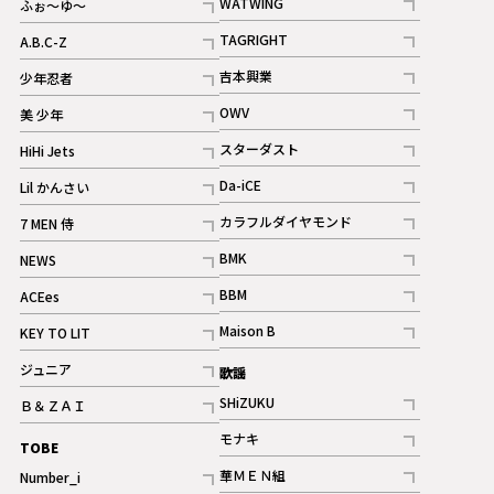
WATWING
ふぉ～ゆ～
記事
記事
TAGRIGHT
A.B.C-Z
記事
記事
吉本興業
少年忍者
ギャラリー
記事
記事
OWV
美 少年
記事
記事
スターダスト
HiHi Jets
ギャラリー
記事
記事
Da-iCE
Lil かんさい
記事
記事
カラフルダイヤモンド
7 MEN 侍
記事
記事
BMK
NEWS
記事
記事
BBM
ACEes
ギャラリー
記事
記事
Maison B
KEY TO LIT
ギャラリー
記事
記事
ジュニア
歌謡
ギャラリー
記事
SHiZUKU
Ｂ＆ＺＡＩ
記事
記事
モナキ
TOBE
記事
華ＭＥＮ組
Number_i