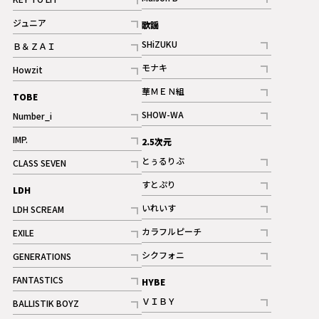
ギャラリー
記事
記事
ジュニア
歌謡
ギャラリー
記事
SHiZUKU
Ｂ＆ＺＡＩ
記事
記事
モナキ
Howzit
記事
記事
華ＭＥＮ組
TOBE
記事
SHOW-WA
Number_i
記事
記事
IMP.
2.5次元
記事
とぅるりぶ
CLASS SEVEN
記事
記事
すとぷり
LDH
記事
いれいす
LDH SCREAM
ギャラリー
記事
記事
カラフルピーチ
EXILE
ギャラリー
記事
記事
シクフォニ
GENERATIONS
記事
記事
FANTASTICS
HYBE
記事
ＶＩＢＹ
BALLISTIK BOYZ
記事
記事