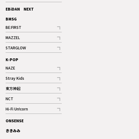
記事
EBiDAN NEXT
BMSG
BE:FIRST
記事
MAZZEL
ギャラリー
記事
STARGLOW
ギャラリー
記事
K-POP
NAZE
記事
Stray Kids
記事
東方神起
記事
NCT
記事
Hi-Fi Un!corn
記事
ONSENSE
ギャラリー
ききみみ