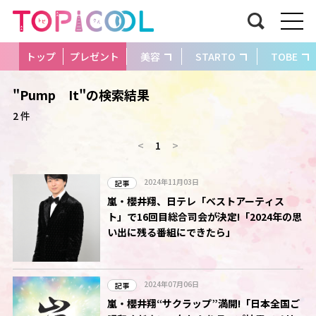
トップ
プレゼント
美容
STARTO
TOBE
"Pump It"の検索結果
2 件
<
1
>
2024年11月03日
記事
嵐・櫻井翔、日テレ「ベストアーティス
ト」で16回目総合司会が決定!「2024年の思
い出に残る番組にできたら」
2024年07月06日
記事
嵐・櫻井翔“サクラップ”満開!「日本全国ご