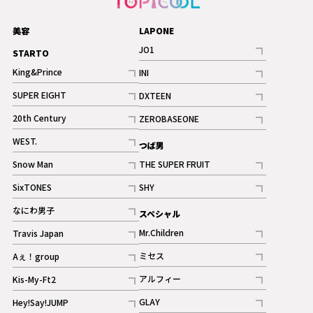
美容
LAPONE
JO1
STARTO
記事
King&Prince
INI
ギャラリー
記事
記事
SUPER EIGHT
DXTEEN
ギャラリー
記事
記事
20th Century
ZEROBASEONE
ギャラリー
記事
記事
WEST.
つば男
記事
Snow Man
THE SUPER FRUIT
記事
記事
SixTONES
SHY
ギャラリー
ギャラリー
記事
記事
なにわ男子
スペシャル
ギャラリー
記事
Mr.Children
Travis Japan
記事
記事
ミセス
Aぇ！group
記事
記事
アルフィー
Kis-My-Ft2
記事
記事
GLAY
Hey!Say!JUMP
ギャラリー