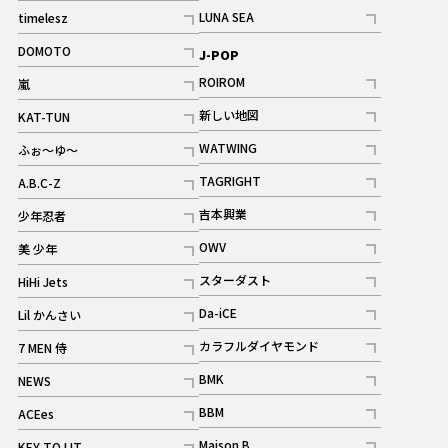
記事
記事
LUNA SEA
timelesz
記事
記事
DOMOTO
J-POP
記事
ROIROM
嵐
記事
記事
新しい地図
KAT-TUN
記事
記事
WATWING
ふぉ～ゆ～
記事
記事
TAGRIGHT
A.B.C-Z
記事
記事
吉本興業
少年忍者
ギャラリー
記事
記事
OWV
美 少年
記事
記事
スターダスト
HiHi Jets
ギャラリー
記事
記事
Da-iCE
Lil かんさい
記事
記事
カラフルダイヤモンド
7 MEN 侍
記事
記事
BMK
NEWS
記事
記事
BBM
ACEes
ギャラリー
記事
記事
Maison B
KEY TO LIT