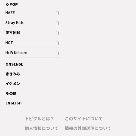
K-POP
NAZE
記事
Stray Kids
記事
東方神起
記事
NCT
記事
Hi-Fi Un!corn
記事
ONSENSE
ギャラリー
ききみみ
イケメン
その他
ENGLISH
トピクルとは？
このサイトについて
個人情報について
情報の外部送信について