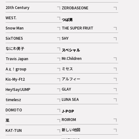
ギャラリー
記事
記事
20th Century
ZEROBASEONE
ギャラリー
記事
記事
WEST.
つば男
記事
Snow Man
THE SUPER FRUIT
記事
記事
SixTONES
SHY
ギャラリー
ギャラリー
記事
記事
なにわ男子
スペシャル
ギャラリー
記事
Mr.Children
Travis Japan
記事
記事
ミセス
Aぇ！group
記事
記事
アルフィー
Kis-My-Ft2
記事
記事
GLAY
Hey!Say!JUMP
ギャラリー
記事
記事
LUNA SEA
timelesz
記事
記事
DOMOTO
J-POP
記事
ROIROM
嵐
記事
記事
新しい地図
KAT-TUN
記事
記事