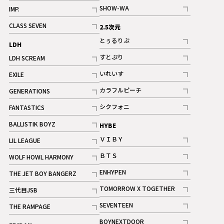
記事
記事
SHOW-WA
IMP.
記事
記事
CLASS SEVEN
2.5次元
記事
とぅるりぶ
LDH
記事
すとぷり
LDH SCREAM
記事
記事
いれいす
EXILE
ギャラリー
記事
記事
カラフルピーチ
GENERATIONS
ギャラリー
記事
記事
シクフォニ
FANTASTICS
記事
記事
BALLISTIK BOYZ
HYBE
記事
ＶＩＢＹ
LIL LEAGUE
記事
記事
ＢＴＳ
WOLF HOWL HARMONY
記事
記事
ENHYPEN
THE JET BOY BANGERZ
記事
記事
TOMORROW X TOGETHER
三代目JSB
記事
記事
SEVENTEEN
THE RAMPAGE
ギャラリー
記事
記事
BOYNEXTDOOR