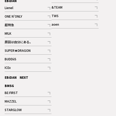
EBiDAN
ギャラリー
記事
&TEAM
Lienel
記事
記事
TWS
ONE N’ONLY
ギャラリー
記事
記事
aoen
超特急
記事
記事
M!LK
ギャラリー
記事
原因は自分にある。
記事
SUPER★DRAGON
記事
BUDDiiS
記事
ICEx
記事
EBiDAN NEXT
BMSG
BE:FIRST
記事
MAZZEL
ギャラリー
記事
STARGLOW
ギャラリー
記事