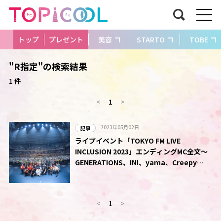
トップ
プレゼント
美容
STARTO
TOBE
"R指定"の検索結果
1 件
<
1
>
2023年05月02日
記事
ライブイベント「TOKYO FM LIVE
INCLUSION 2023」エンディングMC全文～
GENERATIONS、INI、yama、Creepy
Nuts～
<
1
>