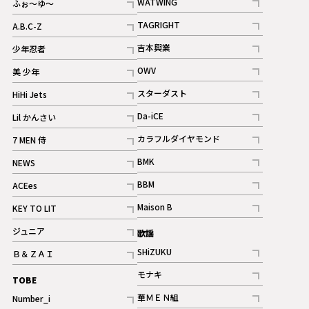
WATWING
ふぉ～ゆ～
記事
記事
TAGRIGHT
A.B.C-Z
記事
記事
吉本興業
少年忍者
ギャラリー
記事
記事
OWV
美 少年
記事
記事
スターダスト
HiHi Jets
ギャラリー
記事
記事
Da-iCE
Lil かんさい
記事
記事
カラフルダイヤモンド
7 MEN 侍
記事
記事
BMK
NEWS
記事
記事
BBM
ACEes
ギャラリー
記事
記事
Maison B
KEY TO LIT
ギャラリー
記事
記事
ジュニア
歌謡
ギャラリー
記事
SHiZUKU
Ｂ＆ＺＡＩ
記事
記事
モナキ
TOBE
記事
華ＭＥＮ組
Number_i