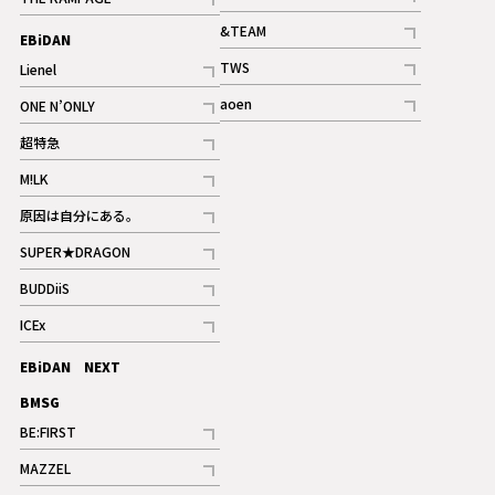
記事
記事
&TEAM
EBiDAN
ギャラリー
記事
TWS
Lienel
ギャラリー
記事
記事
aoen
ONE N’ONLY
記事
記事
超特急
記事
M!LK
ギャラリー
記事
原因は自分にある。
記事
SUPER★DRAGON
記事
BUDDiiS
記事
ICEx
記事
EBiDAN NEXT
BMSG
BE:FIRST
記事
MAZZEL
ギャラリー
記事