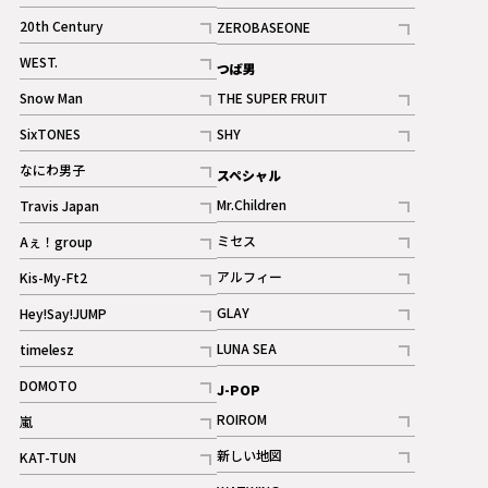
ギャラリー
記事
記事
20th Century
ZEROBASEONE
ギャラリー
記事
記事
WEST.
つば男
記事
Snow Man
THE SUPER FRUIT
記事
記事
SixTONES
SHY
ギャラリー
ギャラリー
記事
記事
なにわ男子
スペシャル
ギャラリー
記事
Mr.Children
Travis Japan
記事
記事
ミセス
Aぇ！group
記事
記事
アルフィー
Kis-My-Ft2
記事
記事
GLAY
Hey!Say!JUMP
ギャラリー
記事
記事
LUNA SEA
timelesz
記事
記事
DOMOTO
J-POP
記事
ROIROM
嵐
記事
記事
新しい地図
KAT-TUN
記事
記事