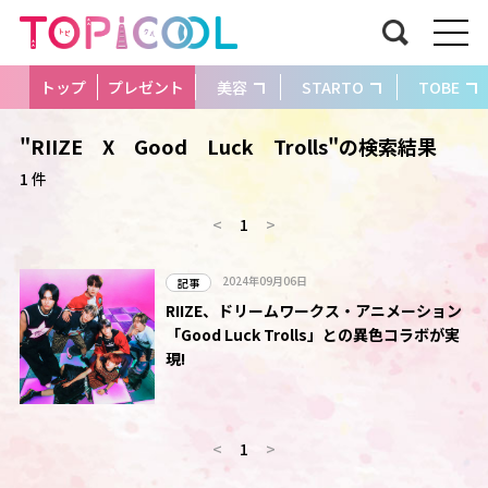
トップ
プレゼント
美容
STARTO
TOBE
"RIIZE X Good Luck Trolls"の検索結果
1 件
<
1
>
2024年09月06日
記事
RIIZE、ドリームワークス・アニメーション
「Good Luck Trolls」との異色コラボが実
現!
<
1
>