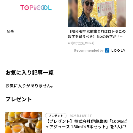
記事
【昭和43年以前生まれはロト６この
数字を買うべき】6つの数字が「完
全一致」する方法
AD(株式会社MURA)
Recommended by
お気に入り記事一覧
お気に入りがありません。
プレゼント
2025年11月11日
プレゼント
【プレゼント】株式会社伊藤農園「100%ピ
ュアジュース 180ml×5本セット」を3人に!