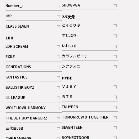
記事
SHOW-WA
Number_i
記事
記事
IMP.
2.5次元
記事
とぅるりぶ
CLASS SEVEN
記事
記事
すとぷり
LDH
記事
いれいす
LDH SCREAM
ギャラリー
記事
記事
カラフルピーチ
EXILE
ギャラリー
記事
記事
シクフォニ
GENERATIONS
記事
記事
FANTASTICS
HYBE
記事
ＶＩＢＹ
BALLISTIK BOYZ
記事
記事
ＢＴＳ
LIL LEAGUE
記事
記事
ENHYPEN
WOLF HOWL HARMONY
記事
記事
TOMORROW X TOGETHER
THE JET BOY BANGERZ
記事
記事
SEVENTEEN
三代目JSB
ギャラリー
記事
記事
BOYNEXTDOOR
THE RAMPAGE