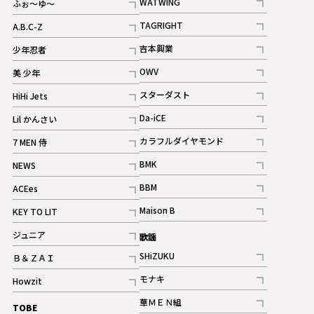
WATWING
ふぉ～ゆ～
記事
記事
TAGRIGHT
A.B.C-Z
記事
記事
吉本興業
少年忍者
ギャラリー
記事
記事
OWV
美 少年
記事
記事
スターダスト
HiHi Jets
ギャラリー
記事
記事
Da-iCE
Lil かんさい
記事
記事
カラフルダイヤモンド
7 MEN 侍
記事
記事
BMK
NEWS
記事
記事
BBM
ACEes
ギャラリー
記事
記事
Maison B
KEY TO LIT
ギャラリー
記事
記事
ジュニア
歌謡
ギャラリー
記事
SHiZUKU
Ｂ＆ＺＡＩ
記事
記事
モナキ
Howzit
記事
記事
華ＭＥＮ組
TOBE