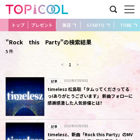
トップ
プレゼント
美容
STARTO
TOBE
"Rock this Party"の検索結果
5 件
<
1
>
2025年07月08日
記事
timelesz 松島聡「タムってくださってる
っ!ありがとうございます」 新曲フォローに
感謝感激した人気俳優とは?
2025年03月30日
記事
timelesz、新曲「Rock this Party」のMV