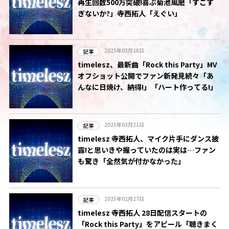
再生回数500万突破!喜ぶ菊池風磨「すごす
ぎないか?」寺西拓人「えぐい」
2025年03月28日
記事
timelesz、最新曲「Rock this Party」MV
オフショット公開でファン新発見続々「あ
んなに日焼け、納得!」「ハート作ってる!」
2025年03月21日
記事
timelesz 寺西拓人、マイク片手にダンス披
露!と思いきや握っていたのは実は…ファン
も驚き「全然気が付かなかった」
2025年02月27日
記事
timelesz 寺西拓人 28日配信スタートの
「Rock this Party」をアピール「聴きまく