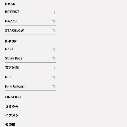
BMSG
BE:FIRST
記事
MAZZEL
ギャラリー
記事
STARGLOW
ギャラリー
記事
K-POP
NAZE
記事
Stray Kids
記事
東方神起
記事
NCT
記事
Hi-Fi Un!corn
記事
ONSENSE
ギャラリー
ききみみ
イケメン
その他