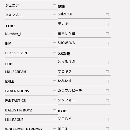
記事
記事
ジュニア
歌謡
ギャラリー
記事
SHiZUKU
Ｂ＆ＺＡＩ
記事
記事
モナキ
TOBE
記事
華ＭＥＮ組
Number_i
記事
記事
SHOW-WA
IMP.
記事
記事
CLASS SEVEN
2.5次元
記事
とぅるりぶ
LDH
記事
すとぷり
LDH SCREAM
記事
記事
いれいす
EXILE
ギャラリー
記事
記事
カラフルピーチ
GENERATIONS
ギャラリー
記事
記事
シクフォニ
FANTASTICS
記事
記事
BALLISTIK BOYZ
HYBE
記事
ＶＩＢＹ
LIL LEAGUE
記事
記事
ＢＴＳ
WOLF HOWL HARMONY