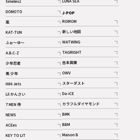
LUNA SEA
timelesz
記事
記事
DOMOTO
J-POP
記事
ROIROM
嵐
記事
記事
新しい地図
KAT-TUN
記事
記事
WATWING
ふぉ～ゆ～
記事
記事
TAGRIGHT
A.B.C-Z
記事
記事
吉本興業
少年忍者
ギャラリー
記事
記事
OWV
美 少年
記事
記事
スターダスト
HiHi Jets
ギャラリー
記事
記事
Da-iCE
Lil かんさい
記事
記事
カラフルダイヤモンド
7 MEN 侍
記事
記事
BMK
NEWS
記事
記事
BBM
ACEes
ギャラリー
記事
記事
Maison B
KEY TO LIT
ギャラリー