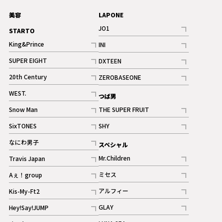
美容
LAPONE
JO1
STARTO
記事
King&Prince
INI
ギャラリー
記事
記事
SUPER EIGHT
DXTEEN
ギャラリー
記事
記事
20th Century
ZEROBASEONE
ギャラリー
記事
記事
WEST.
つば男
記事
Snow Man
THE SUPER FRUIT
記事
記事
SixTONES
SHY
ギャラリー
ギャラリー
記事
記事
なにわ男子
スペシャル
ギャラリー
記事
Mr.Children
Travis Japan
記事
記事
ミセス
Aぇ！group
記事
記事
アルフィー
Kis-My-Ft2
記事
記事
GLAY
Hey!Say!JUMP
ギャラリー
記事
記事