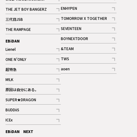
記事
記事
ENHYPEN
THE JET BOY BANGERZ
記事
記事
TOMORROW X TOGETHER
三代目JSB
記事
記事
SEVENTEEN
THE RAMPAGE
ギャラリー
記事
記事
BOYNEXTDOOR
EBiDAN
ギャラリー
記事
&TEAM
Lienel
記事
記事
TWS
ONE N’ONLY
ギャラリー
記事
記事
aoen
超特急
記事
記事
M!LK
ギャラリー
記事
原因は自分にある。
記事
SUPER★DRAGON
記事
BUDDiiS
記事
ICEx
記事
EBiDAN NEXT