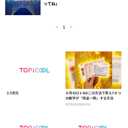
ってね」
<
1
>
2.5次元
８月のロト6はこの方法で買え!!６つ
の数字が『完全一致』する方法
AD(株式会社MURA)