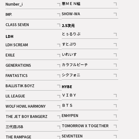
華ＭＥＮ組
Number_i
記事
記事
SHOW-WA
IMP.
記事
記事
CLASS SEVEN
2.5次元
記事
とぅるりぶ
LDH
記事
すとぷり
LDH SCREAM
記事
記事
いれいす
EXILE
ギャラリー
記事
記事
カラフルピーチ
GENERATIONS
ギャラリー
記事
記事
シクフォニ
FANTASTICS
記事
記事
BALLISTIK BOYZ
HYBE
記事
ＶＩＢＹ
LIL LEAGUE
記事
記事
ＢＴＳ
WOLF HOWL HARMONY
記事
記事
ENHYPEN
THE JET BOY BANGERZ
記事
記事
TOMORROW X TOGETHER
三代目JSB
記事
記事
SEVENTEEN
THE RAMPAGE