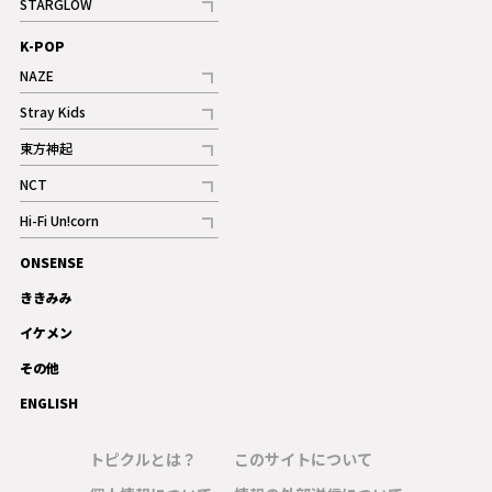
STARGLOW
ギャラリー
記事
K-POP
NAZE
記事
Stray Kids
記事
東方神起
記事
NCT
記事
Hi-Fi Un!corn
記事
ONSENSE
ギャラリー
ききみみ
イケメン
その他
ENGLISH
トピクルとは？
このサイトについて