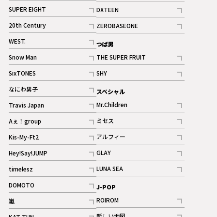
記事
記事
SUPER EIGHT
DXTEEN
ギャラリー
記事
記事
20th Century
ZEROBASEONE
ギャラリー
記事
記事
WEST.
つば男
記事
Snow Man
THE SUPER FRUIT
記事
記事
SixTONES
SHY
ギャラリー
ギャラリー
記事
記事
なにわ男子
スペシャル
ギャラリー
記事
Mr.Children
Travis Japan
記事
記事
ミセス
Aぇ！group
記事
記事
アルフィー
Kis-My-Ft2
記事
記事
GLAY
Hey!Say!JUMP
ギャラリー
記事
記事
LUNA SEA
timelesz
記事
記事
DOMOTO
J-POP
記事
ROIROM
嵐
記事
記事
新しい地図
KAT-TUN