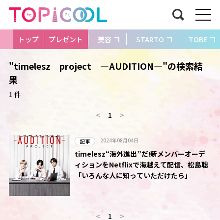
トップ
プレゼント
美容
STARTO
TOBE
"timelesz project ―AUDITION―"の検索結
果
1 件
<
1
>
2024年08月04日
記事
timelesz“海外進出”だ!新メンバーオーデ
ィションをNetflixで海越えて配信、松島聡
「いろんな人に知っていただけたら」
<
1
>