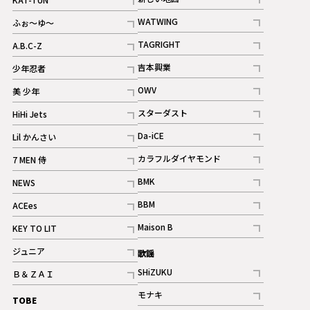
記事
記事
WATWING
ふぉ～ゆ～
記事
記事
TAGRIGHT
A.B.C-Z
記事
記事
吉本興業
少年忍者
ギャラリー
記事
記事
OWV
美 少年
記事
記事
スターダスト
HiHi Jets
ギャラリー
記事
記事
Da-iCE
Lil かんさい
記事
記事
カラフルダイヤモンド
7 MEN 侍
記事
記事
BMK
NEWS
記事
記事
BBM
ACEes
ギャラリー
記事
記事
Maison B
KEY TO LIT
ギャラリー
記事
記事
ジュニア
歌謡
ギャラリー
記事
SHiZUKU
Ｂ＆ＺＡＩ
記事
記事
モナキ
TOBE
記事