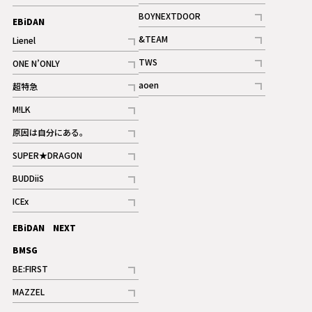
ギャラリー
記事
記事
BOYNEXTDOOR
EBiDAN
ギャラリー
記事
&TEAM
Lienel
記事
記事
TWS
ONE N’ONLY
ギャラリー
記事
記事
aoen
超特急
記事
記事
M!LK
ギャラリー
記事
原因は自分にある。
記事
SUPER★DRAGON
記事
BUDDiiS
記事
ICEx
記事
EBiDAN NEXT
BMSG
BE:FIRST
記事
MAZZEL
ギャラリー
記事