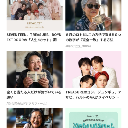
SEVENTEEN、TREASURE、BOYN
８月のロト6はこの方法で買え!!６つ
EXTDOORの「人生4カット」期間
の数字が『完全一致』する方法
限定コラボフレームが登場!渋谷ロフ
AD(株式会社MURA)
ト6階に
宝くじ当たる人だけが気づいている
TREASUREのヨシ、ジュンギュ、ア
違い
サヒ、ハルトの4人がメイベリンの
アンバサダーに就任
AD(合同会社デジタルファーム )