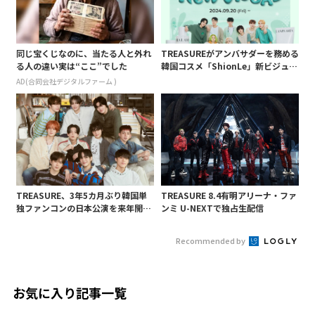
同じ宝くじなのに、当たる人と外れ
TREASUREがアンバサダーを務める
る人の違い実は“ここ”でした
韓国コスメ「ShionLe」新ビジュア
ル公開&イベント実施
AD(合同会社デジタルファーム )
TREASURE、3年5カ月ぶり韓国単
TREASURE 8.4有明アリーナ・ファ
独ファンコンの日本公演を来年開催!
ンミ U-NEXTで独占生配信
4月23日の兵庫公演皮切りに4都市で
Recommended by
お気に入り記事一覧