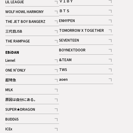
ＶＩＢＹ
LIL LEAGUE
記事
記事
ＢＴＳ
WOLF HOWL HARMONY
記事
記事
ENHYPEN
THE JET BOY BANGERZ
記事
記事
TOMORROW X TOGETHER
三代目JSB
記事
記事
SEVENTEEN
THE RAMPAGE
ギャラリー
記事
記事
BOYNEXTDOOR
EBiDAN
ギャラリー
記事
&TEAM
Lienel
記事
記事
TWS
ONE N’ONLY
ギャラリー
記事
記事
aoen
超特急
記事
記事
M!LK
ギャラリー
記事
原因は自分にある。
記事
SUPER★DRAGON
記事
BUDDiiS
記事
ICEx