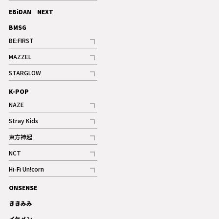
記事
EBiDAN NEXT
BMSG
BE:FIRST
記事
MAZZEL
ギャラリー
記事
STARGLOW
ギャラリー
記事
K-POP
NAZE
記事
Stray Kids
記事
東方神起
記事
NCT
記事
Hi-Fi Un!corn
記事
ONSENSE
ギャラリー
ききみみ
イケメン