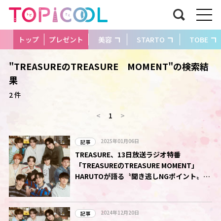
トップ
プレゼント
美容
STARTO
TOBE
"TREASUREのTREASURE MOMENT"の検索結
果
2 件
<
1
>
2025年01月06日
記事
TREASURE、13日放送ラジオ特番
「TREASUREのTREASURE MOMENT」
HARUTOが語る〝聞き逃しNGポイント〟
は…
2024年12月20日
記事