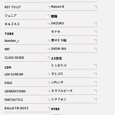
ギャラリー
記事
記事
Maison B
KEY TO LIT
ギャラリー
記事
記事
ジュニア
歌謡
ギャラリー
記事
SHiZUKU
Ｂ＆ＺＡＩ
記事
記事
モナキ
TOBE
記事
華ＭＥＮ組
Number_i
記事
記事
SHOW-WA
IMP.
記事
記事
CLASS SEVEN
2.5次元
記事
とぅるりぶ
LDH
記事
すとぷり
LDH SCREAM
記事
記事
いれいす
EXILE
ギャラリー
記事
記事
カラフルピーチ
GENERATIONS
ギャラリー
記事
記事
シクフォニ
FANTASTICS
記事
記事
BALLISTIK BOYZ
HYBE
記事