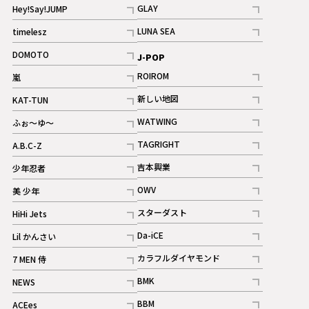
記事
記事
GLAY
Hey!Say!JUMP
ギャラリー
記事
記事
LUNA SEA
timelesz
記事
記事
DOMOTO
J-POP
記事
ROIROM
嵐
記事
記事
新しい地図
KAT-TUN
記事
記事
WATWING
ふぉ～ゆ～
記事
記事
TAGRIGHT
A.B.C-Z
記事
記事
吉本興業
少年忍者
ギャラリー
記事
記事
OWV
美 少年
記事
記事
スターダスト
HiHi Jets
ギャラリー
記事
記事
Da-iCE
Lil かんさい
記事
記事
カラフルダイヤモンド
7 MEN 侍
記事
記事
BMK
NEWS
記事
記事
BBM
ACEes