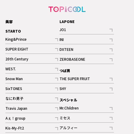
美容
LAPONE
JO1
STARTO
記事
King&Prince
INI
ギャラリー
記事
記事
SUPER EIGHT
DXTEEN
ギャラリー
記事
記事
20th Century
ZEROBASEONE
ギャラリー
記事
記事
WEST.
つば男
記事
Snow Man
THE SUPER FRUIT
記事
記事
SixTONES
SHY
ギャラリー
ギャラリー
記事
記事
なにわ男子
スペシャル
ギャラリー
記事
Mr.Children
Travis Japan
記事
記事
ミセス
Aぇ！group
記事
記事
アルフィー
Kis-My-Ft2