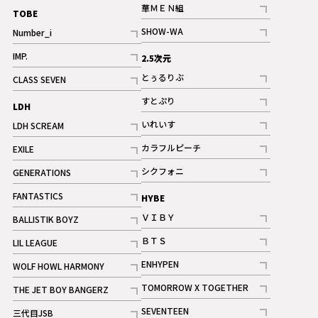
記事
華ＭＥＮ組
TOBE
記事
SHOW-WA
Number_i
記事
記事
IMP.
2.5次元
記事
とぅるりぶ
CLASS SEVEN
記事
記事
すとぷり
LDH
記事
いれいす
LDH SCREAM
ギャラリー
記事
記事
カラフルピーチ
EXILE
ギャラリー
記事
記事
シクフォニ
GENERATIONS
記事
記事
FANTASTICS
HYBE
記事
ＶＩＢＹ
BALLISTIK BOYZ
記事
記事
ＢＴＳ
LIL LEAGUE
記事
記事
ENHYPEN
WOLF HOWL HARMONY
記事
記事
TOMORROW X TOGETHER
THE JET BOY BANGERZ
記事
記事
SEVENTEEN
三代目JSB