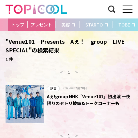
トップ
プレゼント
美容
STARTO
TOBE
"Venue101 Presents Aぇ！ group LIVE
SPECIAL"の検索結果
1 件
<
1
>
2025年02月20日
記事
Aぇ!group NHK「Venue101」初出演 一夜
限りのセトリ披露&トークコーナーも
<
1
>