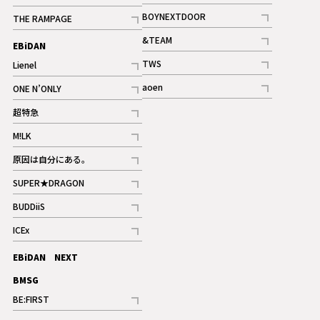
ギャラリー
記事
記事
BOYNEXTDOOR
THE RAMPAGE
記事
記事
&TEAM
EBiDAN
ギャラリー
記事
TWS
Lienel
ギャラリー
記事
記事
aoen
ONE N’ONLY
記事
記事
超特急
記事
M!LK
ギャラリー
記事
原因は自分にある。
記事
SUPER★DRAGON
記事
BUDDiiS
記事
ICEx
記事
EBiDAN NEXT
BMSG
BE:FIRST
記事