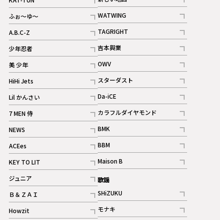
記事
記事
WATWING
ふぉ～ゆ～
記事
記事
TAGRIGHT
A.B.C-Z
記事
記事
吉本興業
少年忍者
ギャラリー
記事
記事
OWV
美 少年
記事
記事
スターダスト
HiHi Jets
ギャラリー
記事
記事
Da-iCE
Lil かんさい
記事
記事
カラフルダイヤモンド
7 MEN 侍
記事
記事
BMK
NEWS
記事
記事
BBM
ACEes
ギャラリー
記事
記事
Maison B
KEY TO LIT
ギャラリー
記事
記事
ジュニア
歌謡
ギャラリー
記事
SHiZUKU
Ｂ＆ＺＡＩ
記事
記事
モナキ
Howzit
記事