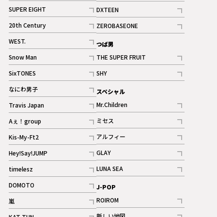
記事
記事
SUPER EIGHT
DXTEEN
ギャラリー
記事
記事
20th Century
ZEROBASEONE
ギャラリー
記事
記事
WEST.
つば男
記事
Snow Man
THE SUPER FRUIT
記事
記事
SixTONES
SHY
ギャラリー
ギャラリー
記事
記事
なにわ男子
スペシャル
ギャラリー
記事
Mr.Children
Travis Japan
記事
記事
ミセス
Aぇ！group
記事
記事
アルフィー
Kis-My-Ft2
記事
記事
GLAY
Hey!Say!JUMP
ギャラリー
記事
記事
LUNA SEA
timelesz
記事
記事
DOMOTO
J-POP
記事
ROIROM
嵐
記事
記事
新しい地図
KAT-TUN