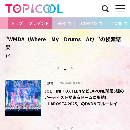
トップ
プレゼント
美容
STARTO
TOBE
"WMDA（Where My Drums At）"の検索結
果
1 件
<
1
>
2025年08月13日
記事
JO1・INI・DXTEENなどLAPONE所属5組の
アーティストが東京ドームに集結!
「LAPOSTA 2025」のDVD&ブルーレイが
本日発売
<
1
>