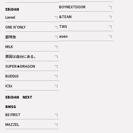
ギャラリー
記事
記事
BOYNEXTDOOR
EBiDAN
ギャラリー
記事
&TEAM
Lienel
記事
記事
TWS
ONE N’ONLY
ギャラリー
記事
記事
aoen
超特急
記事
記事
M!LK
ギャラリー
記事
原因は自分にある。
記事
SUPER★DRAGON
記事
BUDDiiS
記事
ICEx
記事
EBiDAN NEXT
BMSG
BE:FIRST
記事
MAZZEL
ギャラリー
記事