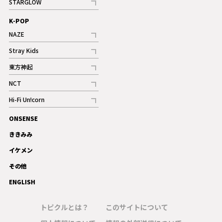
STARGLOW
ギャラリー
記事
K-POP
NAZE
記事
Stray Kids
記事
東方神起
記事
NCT
記事
Hi-Fi Un!corn
記事
ONSENSE
ギャラリー
ききみみ
イケメン
その他
ENGLISH
トピクルとは？
このサイトについて