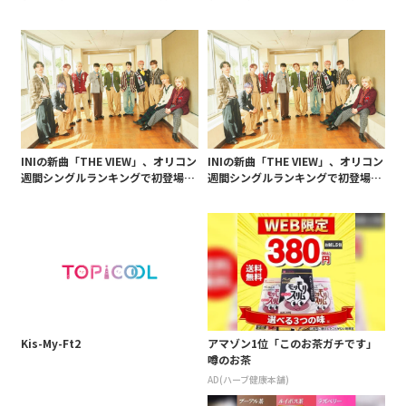
生を突破
生を突破
INIの新曲「THE VIEW」、オリコン
INIの新曲「THE VIEW」、オリコン
週間シングルランキングで初登場1
週間シングルランキングで初登場1
位!初週売り上げ63万1000枚
位!初週売り上げ63万1000枚
Kis-My-Ft2
アマゾン1位「このお茶ガチです」
噂のお茶
AD(ハーブ健康本舗)