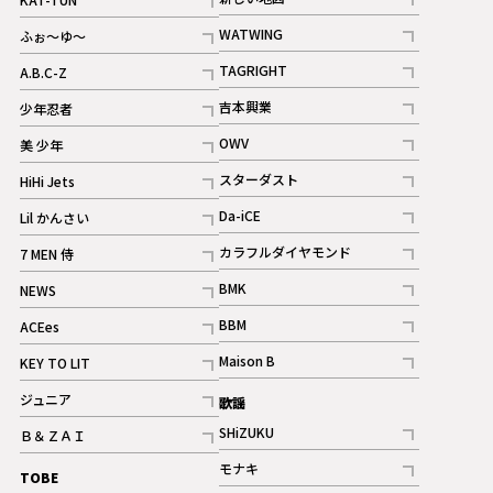
記事
記事
WATWING
ふぉ～ゆ～
記事
記事
TAGRIGHT
A.B.C-Z
記事
記事
吉本興業
少年忍者
ギャラリー
記事
記事
OWV
美 少年
記事
記事
スターダスト
HiHi Jets
ギャラリー
記事
記事
Da-iCE
Lil かんさい
記事
記事
カラフルダイヤモンド
7 MEN 侍
記事
記事
BMK
NEWS
記事
記事
BBM
ACEes
ギャラリー
記事
記事
Maison B
KEY TO LIT
ギャラリー
記事
記事
ジュニア
歌謡
ギャラリー
記事
SHiZUKU
Ｂ＆ＺＡＩ
記事
記事
モナキ
TOBE
記事