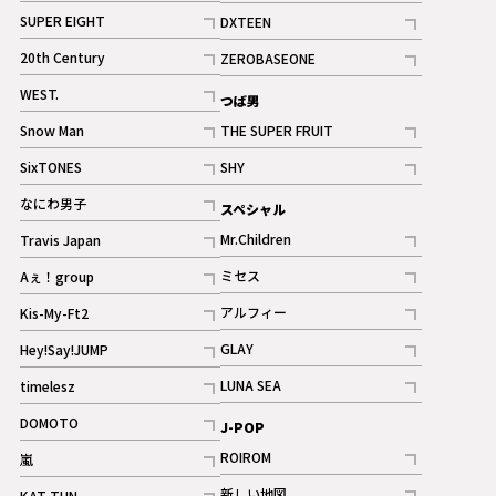
記事
記事
SUPER EIGHT
DXTEEN
ギャラリー
記事
記事
20th Century
ZEROBASEONE
ギャラリー
記事
記事
WEST.
つば男
記事
Snow Man
THE SUPER FRUIT
記事
記事
SixTONES
SHY
ギャラリー
ギャラリー
記事
記事
なにわ男子
スペシャル
ギャラリー
記事
Mr.Children
Travis Japan
記事
記事
ミセス
Aぇ！group
記事
記事
アルフィー
Kis-My-Ft2
記事
記事
GLAY
Hey!Say!JUMP
ギャラリー
記事
記事
LUNA SEA
timelesz
記事
記事
DOMOTO
J-POP
記事
ROIROM
嵐
記事
記事
新しい地図
KAT-TUN