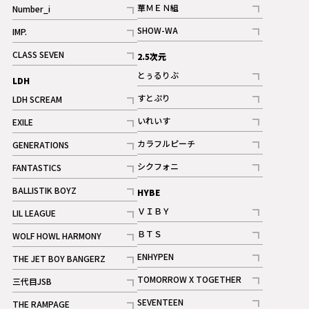
華ＭＥＮ組
Number_i
記事
記事
SHOW-WA
IMP.
記事
記事
CLASS SEVEN
2.5次元
記事
とぅるりぶ
LDH
記事
すとぷり
LDH SCREAM
記事
記事
いれいす
EXILE
ギャラリー
記事
記事
カラフルピーチ
GENERATIONS
ギャラリー
記事
記事
シクフォニ
FANTASTICS
記事
記事
BALLISTIK BOYZ
HYBE
記事
ＶＩＢＹ
LIL LEAGUE
記事
記事
ＢＴＳ
WOLF HOWL HARMONY
記事
記事
ENHYPEN
THE JET BOY BANGERZ
記事
記事
TOMORROW X TOGETHER
三代目JSB
記事
記事
SEVENTEEN
THE RAMPAGE