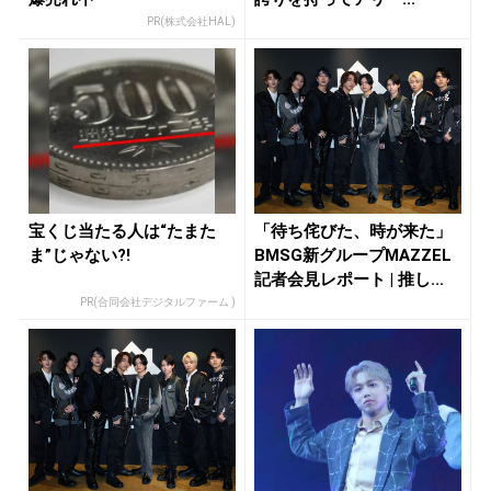
PR(株式会社HAL)
宝くじ当たる人は“たまた
「待ち侘びた、時が来た」
ま”じゃない?!
BMSG新グループMAZZEL
記者会見レポート | 推し...
PR(合同会社デジタルファーム )