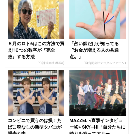
８月のロト6はこの方法で買
「占い師だけが知ってる
え!!６つの数字が『完全一
〝お金が増える人の共通
致』する方法
点〟」
PR(株式会社MURA)
PR(合同会社デジタルファーム )
コンビニで買うのは損！た
MAZZEL <直撃インタビュ
ばこ税なしの新型タバコが
ー④> SKY―HI「自分たちに
爆売れ中
誇りを持ってアリー...