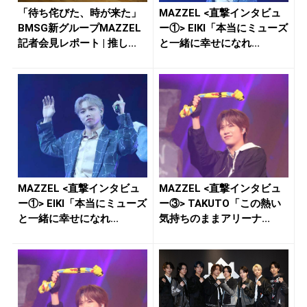
「待ち侘びた、時が来た」
MAZZEL <直撃インタビュ
BMSG新グループMAZZEL
ー①> EIKI「本当にミューズ
記者会見レポート | 推し...
と一緒に幸せになれ...
MAZZEL <直撃インタビュ
MAZZEL <直撃インタビュ
ー①> EIKI「本当にミューズ
ー③> TAKUTO「この熱い
と一緒に幸せになれ...
気持ちのままアリーナ...