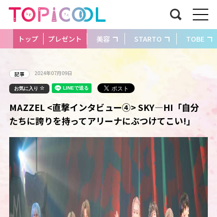
トップ
プレゼント
美容
STARTO
TOBE
2024年07月09日
記事
お気に入り
MAZZEL <直撃インタビュー④> SKY―HI「自分
たちに誇りを持ってアリーナにぶつけてこい!」