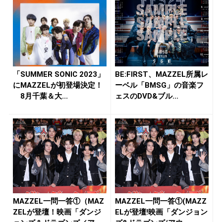
「SUMMER SONIC 2023」
BE:FIRST、MAZZEL所属レ
にMAZZELが初登場決定！
ーベル「BMSG」の音楽フ
8月千葉＆大...
ェスのDVD&ブル...
MAZZEL一問一答①（MAZ
MAZZEL一問一答①(MAZZ
ZELが登壇！映画「ダンジ
ELが登壇!映画「ダンジョン