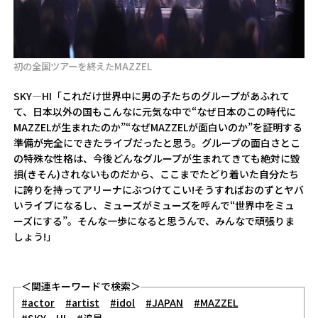
初の全国ツアーを終えたMAZZEL
SKY―HI「これだけ世界中に男の子たちのグループがあふれて
て、日本以外の国もこんなに元気な中で“なぜ日本のこの時代に
MAZZELが生まれたのか”“なぜMAZZELが面白いのか”を証明する
準備が完全にできたライブだったと思う。グループの面白さとこ
の特殊な性格は、今後どんなグループが生まれてきても絶対に毀
損(きそん)されないものだから、ここまでたどり着いた自分たち
に誇りを持ってアリーナにぶつけてこい!そうすればおのずとヤバ
いライブになるし、ミューズがミューズを呼んで“世界中をミュ
ーズにする”。そんな一歩になると思うんで、みんなで頑張りま
しょう!」
＜関連キーワードで検索＞
#actor
#artist
#idol
#JAPAN
#MAZZEL