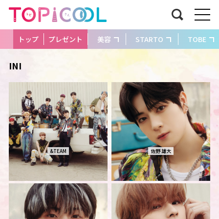
トップ
プレゼント
美容
STARTO
TOBE
INI
&TEAM
佐野 雄大