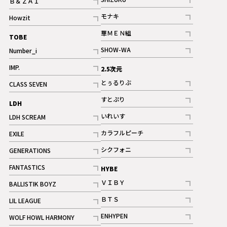
Ｂ＆ＺＡＩ
記事
記事
モナキ
Howzit
記事
記事
華ＭＥＮ組
TOBE
記事
SHOW-WA
Number_i
記事
記事
IMP.
2.5次元
記事
とぅるりぶ
CLASS SEVEN
記事
記事
すとぷり
LDH
記事
いれいす
LDH SCREAM
ギャラリー
記事
記事
カラフルピーチ
EXILE
ギャラリー
記事
記事
シクフォニ
GENERATIONS
記事
記事
FANTASTICS
HYBE
記事
ＶＩＢＹ
BALLISTIK BOYZ
記事
記事
ＢＴＳ
LIL LEAGUE
記事
記事
ENHYPEN
WOLF HOWL HARMONY
記事