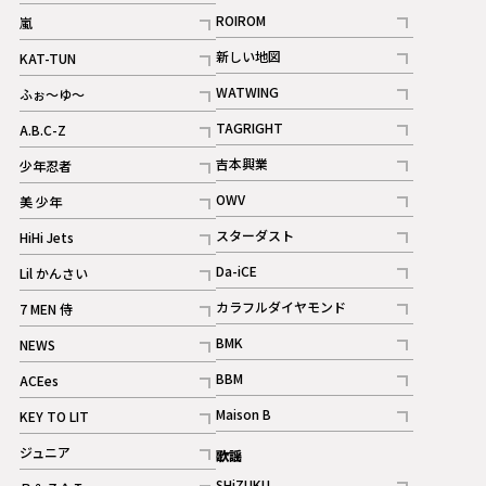
記事
ROIROM
嵐
記事
記事
新しい地図
KAT-TUN
記事
記事
WATWING
ふぉ～ゆ～
記事
記事
TAGRIGHT
A.B.C-Z
記事
記事
吉本興業
少年忍者
ギャラリー
記事
記事
OWV
美 少年
記事
記事
スターダスト
HiHi Jets
ギャラリー
記事
記事
Da-iCE
Lil かんさい
記事
記事
カラフルダイヤモンド
7 MEN 侍
記事
記事
BMK
NEWS
記事
記事
BBM
ACEes
ギャラリー
記事
記事
Maison B
KEY TO LIT
ギャラリー
記事
記事
ジュニア
歌謡
ギャラリー
記事
SHiZUKU