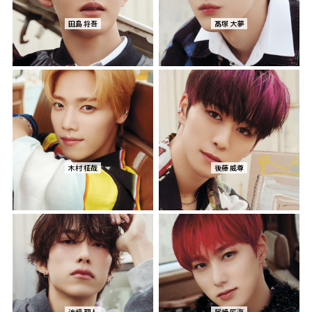
田島 将吾
髙塚 大夢
木村 柾哉
後藤 威尊
池﨑 理人
尾崎 匠海