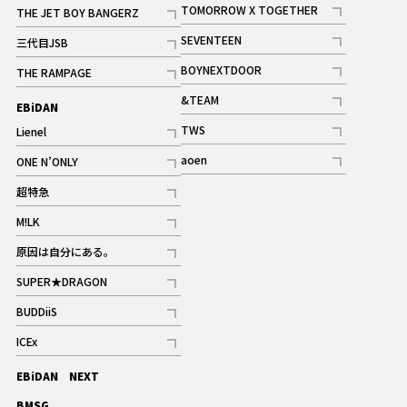
記事
TOMORROW X TOGETHER
THE JET BOY BANGERZ
記事
記事
SEVENTEEN
三代目JSB
ギャラリー
記事
記事
BOYNEXTDOOR
THE RAMPAGE
記事
記事
&TEAM
EBiDAN
ギャラリー
記事
TWS
Lienel
ギャラリー
記事
記事
aoen
ONE N’ONLY
記事
記事
超特急
記事
M!LK
ギャラリー
記事
原因は自分にある。
記事
SUPER★DRAGON
記事
BUDDiiS
記事
ICEx
記事
EBiDAN NEXT
BMSG