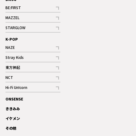
BE:FIRST
記事
MAZZEL
ギャラリー
記事
STARGLOW
ギャラリー
記事
K-POP
NAZE
記事
Stray Kids
記事
東方神起
記事
NCT
記事
Hi-Fi Un!corn
記事
ONSENSE
ギャラリー
ききみみ
イケメン
その他