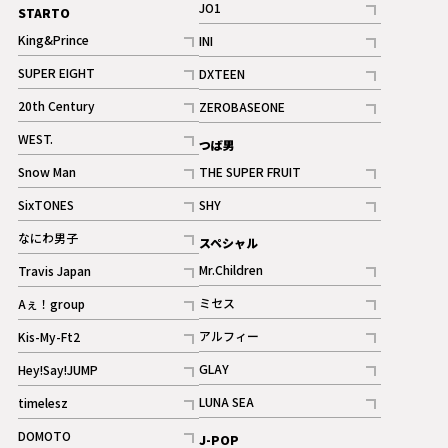
JO1
STARTO
記事
King&Prince
INI
ギャラリー
記事
記事
SUPER EIGHT
DXTEEN
ギャラリー
記事
記事
20th Century
ZEROBASEONE
ギャラリー
記事
記事
WEST.
つば男
記事
Snow Man
THE SUPER FRUIT
記事
記事
SixTONES
SHY
ギャラリー
ギャラリー
記事
記事
なにわ男子
スペシャル
ギャラリー
記事
Mr.Children
Travis Japan
記事
記事
ミセス
Aぇ！group
記事
記事
アルフィー
Kis-My-Ft2
記事
記事
GLAY
Hey!Say!JUMP
ギャラリー
記事
記事
LUNA SEA
timelesz
記事
記事
DOMOTO
J-POP