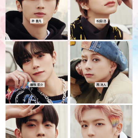
許 豊凡
松田 迅
藤牧 京介
西 洸人