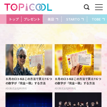
トップ
プレゼント
美容
STARTO
TOBE
８月のロト6はこの方法で買え!!６つ
８月のロト6はこの方法で買え!!６つ
の数字が『完全一致』する方法
の数字が『完全一致』する方法
AD(株式会社MURA)
AD(株式会社MURA)