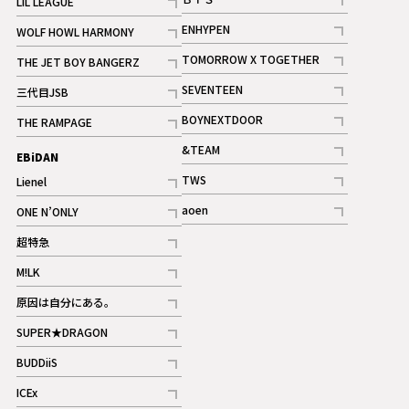
LIL LEAGUE
記事
記事
ENHYPEN
WOLF HOWL HARMONY
記事
記事
TOMORROW X TOGETHER
THE JET BOY BANGERZ
記事
記事
SEVENTEEN
三代目JSB
ギャラリー
記事
記事
BOYNEXTDOOR
THE RAMPAGE
記事
記事
&TEAM
EBiDAN
ギャラリー
記事
TWS
Lienel
ギャラリー
記事
記事
aoen
ONE N’ONLY
記事
記事
超特急
記事
M!LK
ギャラリー
記事
原因は自分にある。
記事
SUPER★DRAGON
記事
BUDDiiS
記事
ICEx