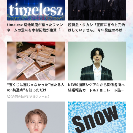
timelesz 菊池風磨が語ったファン
超特急・タカシ「正直に言うと完治
ネームの意味を木村拓哉が絶賛「考
はしていません」 今年発症の帯状疱
えてるな」「素敵だと思います」
疹(ほうしん)の症状について本心告
白 後遺症も語る
“宝くじは運じゃなかった”当たる人
NEWS加藤シゲアキから関係各所へ
の“共通点”を知っただけ
結婚報告カード&チョコレート詰め
合わせ、小説家らしく哲学者の名言
AD(合同会社デジタルファーム )
も添えて