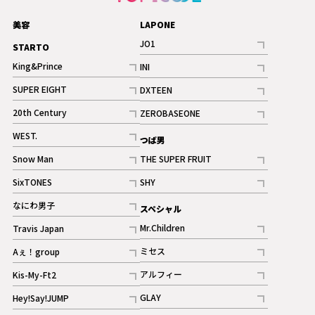
美容
LAPONE
JO1
STARTO
記事
King&Prince
INI
ギャラリー
記事
記事
SUPER EIGHT
DXTEEN
ギャラリー
記事
記事
20th Century
ZEROBASEONE
ギャラリー
記事
記事
WEST.
つば男
記事
Snow Man
THE SUPER FRUIT
記事
記事
SixTONES
SHY
ギャラリー
ギャラリー
記事
記事
なにわ男子
スペシャル
ギャラリー
記事
Mr.Children
Travis Japan
記事
記事
ミセス
Aぇ！group
記事
記事
アルフィー
Kis-My-Ft2
記事
記事
GLAY
Hey!Say!JUMP
ギャラリー
記事
記事