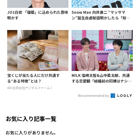
JO1白岩 「瑠姫」に込められた意味
Snow Man 向井康二 “マッサマ
明かす
ン”誕生自虐秘話明かしたら「知ら
ないようじゃ無理か」というあ
の“○○構文”が…
宝くじが当たる人にだけ共通す
M!LK 塩崎太智&山中柔太朗、共通
る“ある特徴”とは？
する恋愛観「結婚前の同棲はナシ」
と明かすも最後は決意がグラグラ?
AD(合同会社デジタルファーム )
Recommended by
お気に入り記事一覧
お気に入りがありません。