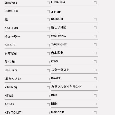
LUNA SEA
timelesz
記事
記事
DOMOTO
J-POP
記事
ROIROM
嵐
記事
記事
新しい地図
KAT-TUN
記事
記事
WATWING
ふぉ～ゆ～
記事
記事
TAGRIGHT
A.B.C-Z
記事
記事
吉本興業
少年忍者
ギャラリー
記事
記事
OWV
美 少年
記事
記事
スターダスト
HiHi Jets
ギャラリー
記事
記事
Da-iCE
Lil かんさい
記事
記事
カラフルダイヤモンド
7 MEN 侍
記事
記事
BMK
NEWS
記事
記事
BBM
ACEes
ギャラリー
記事
記事
Maison B
KEY TO LIT
ギャラリー