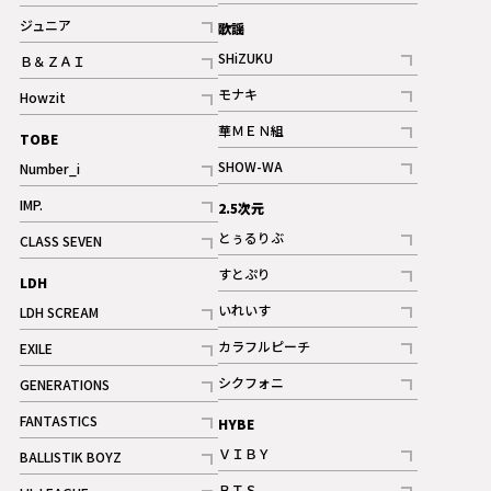
記事
記事
ジュニア
歌謡
ギャラリー
記事
SHiZUKU
Ｂ＆ＺＡＩ
記事
記事
モナキ
Howzit
記事
記事
華ＭＥＮ組
TOBE
記事
SHOW-WA
Number_i
記事
記事
IMP.
2.5次元
記事
とぅるりぶ
CLASS SEVEN
記事
記事
すとぷり
LDH
記事
いれいす
LDH SCREAM
ギャラリー
記事
記事
カラフルピーチ
EXILE
ギャラリー
記事
記事
シクフォニ
GENERATIONS
記事
記事
FANTASTICS
HYBE
記事
ＶＩＢＹ
BALLISTIK BOYZ
記事
記事
ＢＴＳ