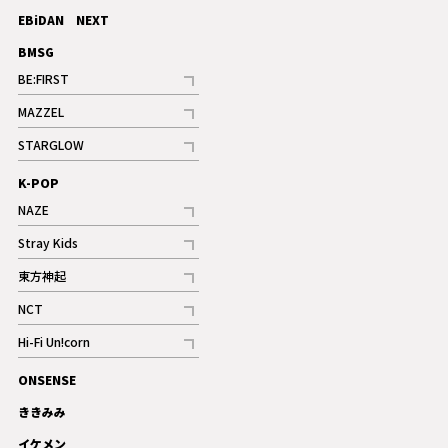
記事
EBiDAN NEXT
BMSG
BE:FIRST
記事
MAZZEL
ギャラリー
記事
STARGLOW
ギャラリー
記事
K-POP
NAZE
記事
Stray Kids
記事
東方神起
記事
NCT
記事
Hi-Fi Un!corn
記事
ONSENSE
ギャラリー
ききみみ
イケメン