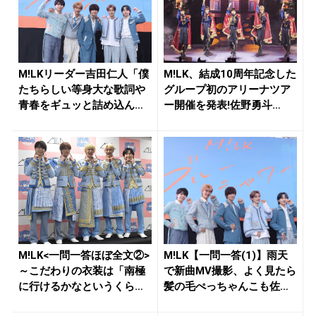
M!LKリーダー吉田仁人「僕
M!LK、結成10周年記念した
たちらしい等身大な歌詞や
グループ初のアリーナツア
青春をギュッと詰め込ん
ー開催を発表!佐野勇斗
だ」最...
「よ...
M!LK<一問一答ほぼ全文②>
M!LK【一問一答(1)】雨天
～こだわりの衣装は「南極
で新曲MV撮影、よく見たら
に行けるかなというくらい
髪の毛ぺっちゃんこも佐
厚...
野...