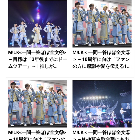
M!LK<一問一答ほぼ全文④>
M!LK＜一問一答ほぼ全文③
～目標は「3年後までにドー
＞～10周年に向け「ファン
ムツアー」～ | 推しが...
の方に感謝や愛を伝える1
年...
M!LK<一問一答ほぼ全文③>
M!LK＜一問一答ほぼ全文⑤
～10周年に向け「ファンの
＞～NHK紅白歌合戦にも出