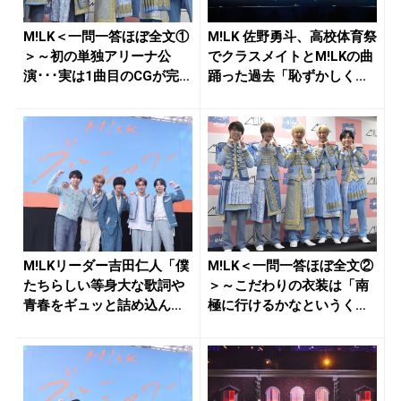
M!LK＜一問一答ほぼ全文①
M!LK 佐野勇斗、高校体育祭
＞～初の単独アリーナ公
でクラスメイトとM!LKの曲
演･･･実は1曲目のCGが完
踊った過去「恥ずかしく...
成...
M!LKリーダー吉田仁人「僕
M!LK＜一問一答ほぼ全文②
たちらしい等身大な歌詞や
＞～こだわりの衣装は「南
青春をギュッと詰め込ん
極に行けるかなというくら
だ」最...
い厚...