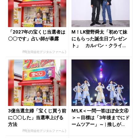
「2027年の宝くじ当選者は
M！LK曽野舜太「初めて妹
〇〇です」占い師が暴露
にもらった誕生日プレゼン
ト」 カルバン・クライン
イベン...
PR(合同会社デジタルファーム )
3億当選主婦「宝くじ買う前
M!LK＜一問一答ほぼ全文④
に〇〇した」当選率上げる
＞～目標は「3年後までにド
方法
ームツアー」～ | 推しが...
PR(合同会社デジタルファーム )