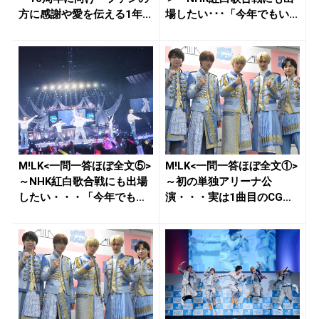
方に感謝や愛を伝える1年...
場したい･･･「今年でもい...
M!LK<一問一答ほぼ全文⑤>
M!LK<一問一答ほぼ全文①>
～NHK紅白歌合戦にも出場
～初の単独アリーナ公
したい・・・「今年でも
演・・・実は1曲目のCGが
い...
完成...