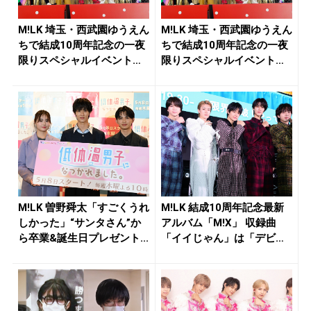
M!LK 埼玉・西武園ゆうえん
M!LK 埼玉・西武園ゆうえん
ちで結成10周年記念の一夜
ちで結成10周年記念の一夜
限りスペシャルイベント
限りスペシャルイベント
を...
を...
M!LK 曽野舜太「すごくうれ
M!LK 結成10周年記念最新
しかった」“サンタさん”か
アルバム「M!X」 収録曲
ら卒業&誕生日プレゼント...
「イイじゃん」は「デビ
ュ...