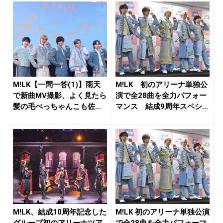
M!LK【一問一答(1)】雨天
M!LK 初のアリーナ単独公
で新曲MV撮影、よく見たら
演で全28曲を全力パフォー
髪の毛ぺっちゃんこも佐
マンス 結成9周年スペシ
野...
ャ...
M!LK、結成10周年記念した
M!LK 初のアリーナ単独公演