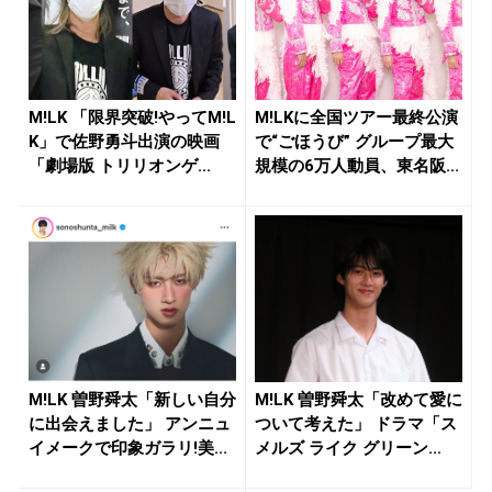
M!LK 「限界突破!やってM!L
M!LKに全国ツアー最終公演
K」で佐野勇斗出演の映画
で“ごほうび” グループ最大
「劇場版 トリリオンゲ...
規模の6万人動員、東名阪...
M!LK 曽野舜太「新しい自分
M!LK 曽野舜太「改めて愛に
に出会えました」 アンニュ
ついて考えた」 ドラマ「ス
イメークで印象ガラリ!美...
メルズ ライク グリーン...