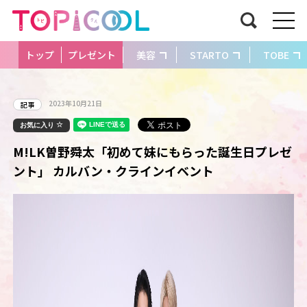
トップ
プレゼント
美容
STARTO
TOBE
2023年10月21日
記事
お気に入り
M!LK曽野舜太「初めて妹にもらった誕生日プレゼ
ント」 カルバン・クラインイベント