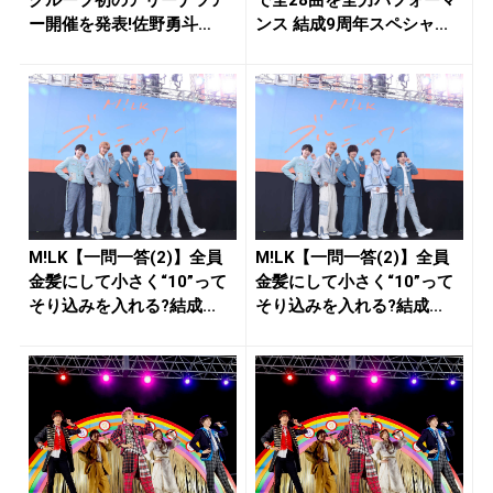
グループ初のアリーナツア
で全28曲を全力パフォーマ
ー開催を発表!佐野勇斗
ンス 結成9周年スペシャ...
「よ...
M!LK【一問一答(2)】全員
M!LK【一問一答(2)】全員
金髪にして小さく“10”って
金髪にして小さく“10”って
そり込みを入れる?結成...
そり込みを入れる?結成...