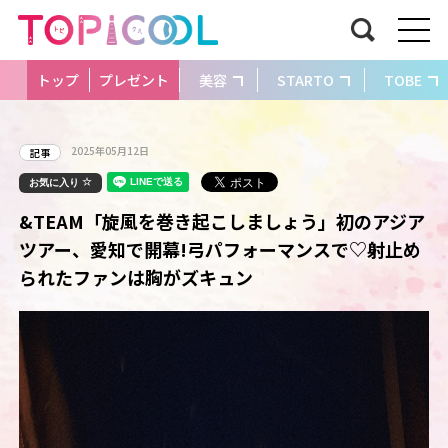
トップ
プレゼント
美容
STARTO
TOBE
2025年05月12日
記事
お気に入り
&TEAM「旋風を巻き起こしましょう」初のアジア
ツアー、愛知で開幕!弓パフォーマンスで♡射止め
られたファンは胸がズキュン