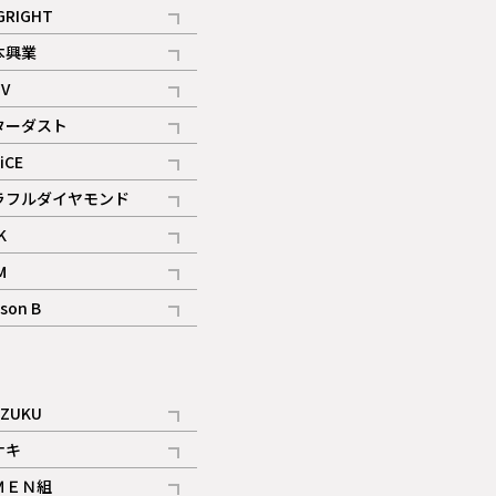
記事
GRIGHT
記事
本興業
記事
V
記事
ターダスト
ギャラリー
記事
iCE
記事
ラフルダイヤモンド
記事
K
記事
M
ギャラリー
記事
son B
ギャラリー
記事
ギャラリー
iZUKU
記事
ナキ
記事
ＭＥＮ組