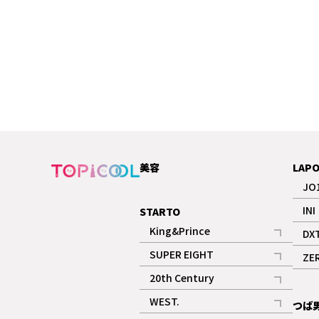
美容
LAP
JO
INI
STARTO
King&Prince
DX
記事
SUPER EIGHT
ZE
記事
20th Century
記事
WEST.
つば
記事