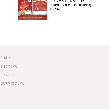
【プレゼント】紀文「The
SURIMI」クオカード(1000円分)
を3人に
ルとは？
イトについて
報について
外部送信について
項
内