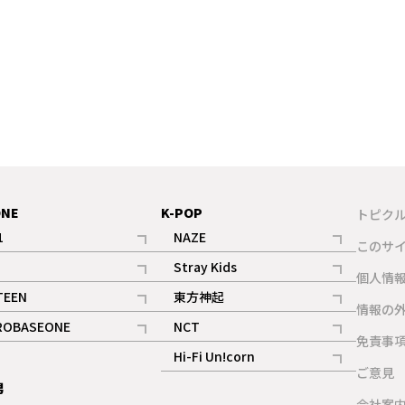
ONE
K-POP
トピク
1
NAZE
このサ
記事
記事
Stray Kids
ギャラリー
個人情
記事
記事
TEEN
東方神起
ギャラリー
情報の
記事
記事
ROBASEONE
NCT
ギャラリー
免責事
記事
記事
Hi-Fi Un!corn
ご意見
記事
男
ギャラリー
会社案