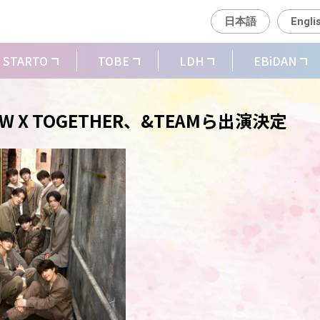
日本語
Engli
STARTO
TOBE
LDH
EBiDAN
OW X TOGETHER、&TEAMら出演決定