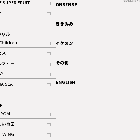
E SUPER FRUIT
ONSENSE
記事
Y
ギャラリー
記事
ききみみ
シャル
Children
イケメン
記事
セス
記事
その他
ルフィー
記事
AY
記事
ENGLISH
NA SEA
記事
P
IROM
記事
しい地図
記事
TWING