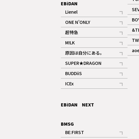
EBiDAN
SE
Lienel
記事
BO
ONE N’ONLY
記事
&T
超特急
記事
TW
M!LK
ギャラリー
記事
ao
原因は自分にある。
記事
SUPER★DRAGON
記事
BUDDiiS
記事
ICEx
記事
EBiDAN NEXT
BMSG
BE:FIRST