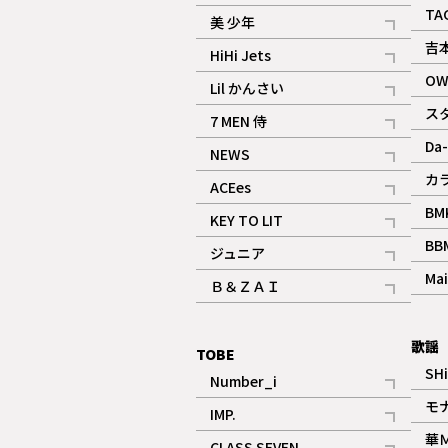
ギャラリー
記事
TA
美 少年
記事
吉
HiHi Jets
記事
OW
Lil かんさい
記事
ス
7 MEN 侍
記事
Da-
NEWS
記事
カ
ACEes
記事
BM
KEY TO LIT
記事
BB
ジュニア
記事
Mai
Ｂ＆ＺＡＩ
記事
歌謡
TOBE
SH
Number_i
記事
モ
IMP.
記事
華
CLASS SEVEN