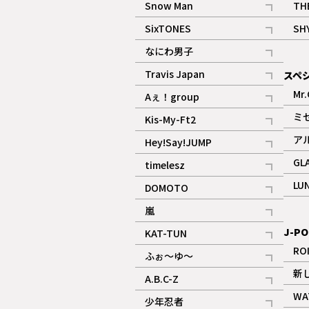
Snow Man
TH
記事
SixTONES
SH
ギャラリー
記事
なにわ男子
ギャラリー
記事
Travis Japan
スペ
記事
Mr.
Aぇ！group
記事
ミ
Kis-My-Ft2
記事
ア
Hey!Say!JUMP
ギャラリー
記事
GL
timelesz
記事
LU
DOMOTO
記事
嵐
記事
J-PO
KAT-TUN
記事
RO
ふぉ～ゆ～
記事
新
A.B.C-Z
記事
WA
少年忍者