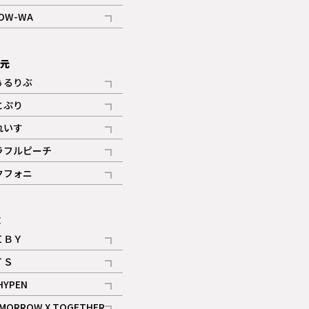
記事
OW-WA
記事
次元
ぅるりぶ
記事
とぷり
記事
れいす
ギャラリー
記事
ラフルピーチ
ギャラリー
記事
クフォニ
記事
E
ＩＢＹ
記事
ＴＳ
記事
HYPEN
記事
MORROW X TOGETHER