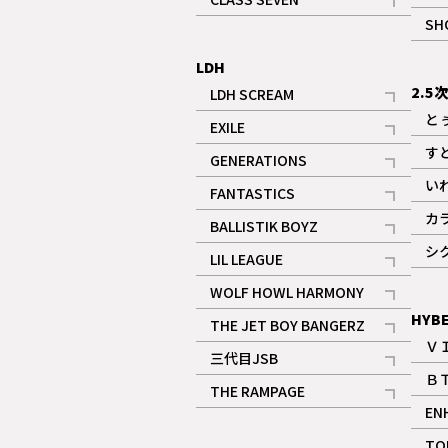
記事
SH
LDH
2.5
LDH SCREAM
記事
と
EXILE
記事
す
GENERATIONS
記事
い
FANTASTICS
記事
カ
BALLISTIK BOYZ
記事
シ
LIL LEAGUE
記事
WOLF HOWL HARMONY
記事
HYB
THE JET BOY BANGERZ
Ｖ
記事
三代目JSB
Ｂ
記事
THE RAMPAGE
EN
記事
ギャラリー
TO