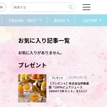
sh
EBiDAN NEXT
BMSG
LAPONE
お気に入り記事一覧
お気に入りがありません。
プレゼント
2025年11月11日
プレゼント
【プレゼント】株式会社伊藤農
園「100%ピュアジュース
180ml×5本セット」を3人に!