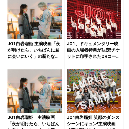
JO1白岩瑠姫 主演映画「夜
JO1、ドキュメンタリー映
が明けたら、いちばんに君
画の入場者特典が決定!チケ
に会いにいく」の新たな場
ットに印字されたQRコード
面写...
を...
JO1白岩瑠姫 主演映画
JO1白岩瑠姫 笑顔のダンス
「夜が明けたら、いちばん
シーンにキュン!主演映画