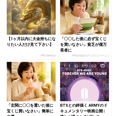
【1ヶ月以内に大金持ちにな
「〇〇した後に必ず宝くじ
りたい人だけ見て下さい】
を買いなさい」貧乏が億万
長者に
PR(Il Sereno)
PR(合同会社デジタルファーム )
「玄関に〇〇を置いた後に
BTSとの絆描く ARMYのド
宝くじ買いなさい」簡単に
キュメンタリー映画公開 |