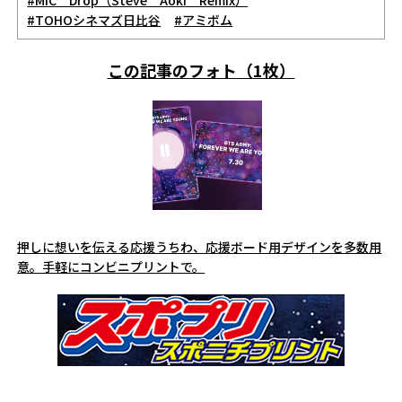
#MIC Drop（Steve Aoki Remix）
#TOHOシネマズ日比谷
#アミボム
この記事のフォト（1枚）
押しに想いを伝える応援うちわ、応援ボード用デザインを多数用
意。手軽にコンビニプリントで。