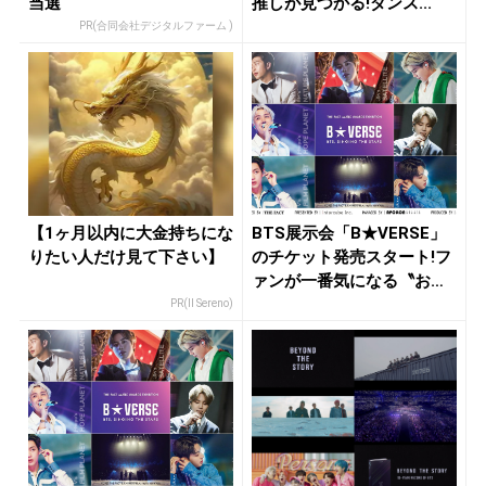
当選
推しが見つかる!ダンス...
PR(合同会社デジタルファーム )
【1ヶ月以内に大金持ちにな
BTS展示会「B★VERSE」
りたい人だけ見て下さい】
のチケット発売スタート!フ
ァンが一番気になる〝お
宝...
PR(Il Sereno)