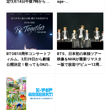
定!3月14日午後7時から ...
age-...
BTOB10周年コンサートフ
BTS、日本初の単独ツアー
ィルム、3月29日から劇場
映像をNHKが最新リマスタ
公開決定！歌ってもOKの
ー版で放送!デビュー12周
応...
年...