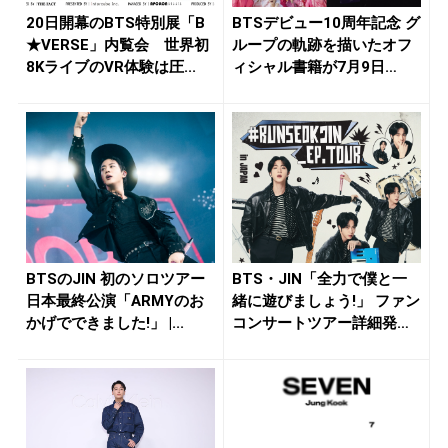
20日開幕のBTS特別展「B
BTSデビュー10周年記念 グ
★VERSE」内覧会 世界初
ループの軌跡を描いたオフ
8KライブのVR体験は圧...
ィシャル書籍が7月9日
「A...
BTSのJIN 初のソロツアー
BTS・JIN「全力で僕と一
日本最終公演「ARMYのお
緒に遊びましょう!」 ファン
かげでできました!」 |...
コンサートツアー詳細発
表...