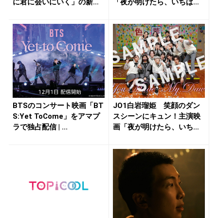
に君に会いにいく」の新た
「夜が明けたら、いちばん
な場面写...
に君...
BTSのコンサート映画「BT
JO1白岩瑠姫 笑顔のダン
S:Yet ToCome」をアマプ
スシーンにキュン！主演映
ラで独占配信 | ...
画「夜が明けたら、いちば
んに君...