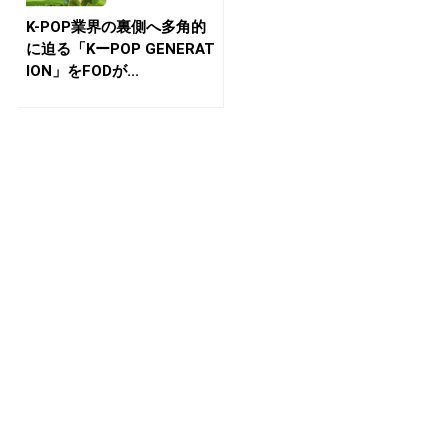
K-POP業界の裏側へ多角的
に迫る「KーPOP GENERAT
ION」をFODが...