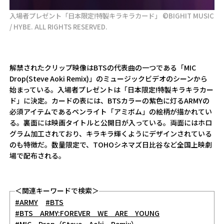
入場者プレゼント「日本限定!特製キラキラカード」 ©BIGHIT MUSIC
/ HYBE. ALL RIGHTS RESERVED.
解禁されたクリップ映像はBTSの代表曲の一つである「MIC
Drop(Steve Aoki Remix)」のミュージックビデオのシーンから
始まっている。入場者プレゼントは「日本限定!特製キラキラカー
ド」に決定。カードの表には、BTSカラーの紫色に灯るARMYの
必須アイテムであるペンライト「アミボム」の絵柄が描かれてい
る。裏面には映画タイトルと公開日が入っている。両面にはホロ
グラム加工されており、キラキラ輝くようにデザインされている
のも特徴だ。数量限定で、TOHOシネマズ日比谷など全国上映劇
場で配布される。
＜関連キーワードで検索＞
#ARMY
#BTS
#BTS ARMY:FOREVER WE ARE YOUNG