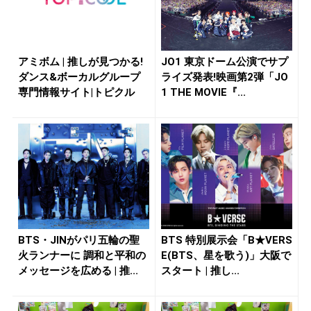
アミボム | 推しが見つかる!
JO1 東京ドーム公演でサプ
ダンス&ボーカルグループ
ライズ発表!映画第2弾「JO
専門情報サイト|トピクル
1 THE MOVIE『...
BTS・JINがパリ五輪の聖
BTS 特別展示会「B★VERS
火ランナーに 調和と平和の
E(BTS、星を歌う)」大阪で
メッセージを広める | 推...
スタート | 推し...