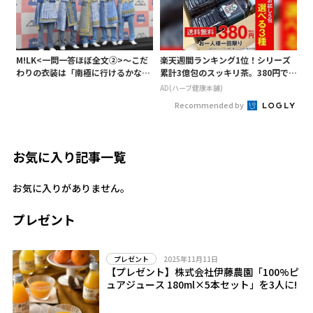
M!LK<一問一答ほぼ全文②>～こだ
楽天週間ランキング1位！シリーズ
わりの衣装は「南極に行けるかなと
累計3億包のスッキリ茶。380円でお
いうくらい厚着」～
試し
AD(ハーブ健康本舗)
Recommended by
お気に入り記事一覧
お気に入りがありません。
プレゼント
2025年11月11日
プレゼント
【プレゼント】株式会社伊藤農園「100%ピ
ュアジュース 180ml×5本セット」を3人に!