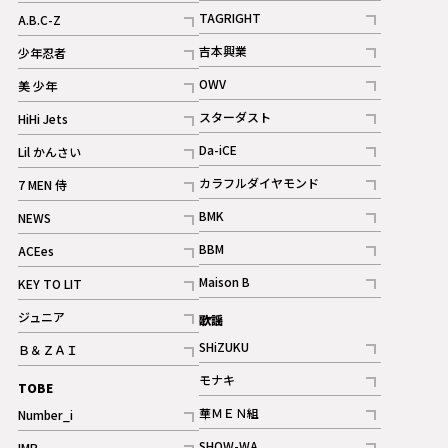
記事
記事
TAGRIGHT
A.B.C-Z
記事
記事
吉本興業
少年忍者
ギャラリー
記事
記事
OWV
美 少年
記事
記事
スターダスト
HiHi Jets
ギャラリー
記事
記事
Da-iCE
Lil かんさい
記事
記事
カラフルダイヤモンド
7 MEN 侍
記事
記事
BMK
NEWS
記事
記事
BBM
ACEes
ギャラリー
記事
記事
Maison B
KEY TO LIT
ギャラリー
記事
記事
ジュニア
歌謡
ギャラリー
記事
SHiZUKU
Ｂ＆ＺＡＩ
記事
記事
モナキ
TOBE
記事
華ＭＥＮ組
Number_i
記事
記事
SHOW-WA
IMP.