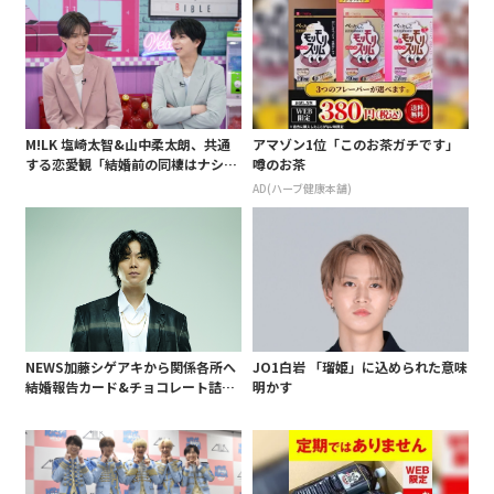
M!LK 塩崎太智&山中柔太朗、共通
アマゾン1位「このお茶ガチです」
する恋愛観「結婚前の同棲はナシ」
噂のお茶
と明かすも最後は決意がグラグラ?
AD(ハーブ健康本舗)
NEWS加藤シゲアキから関係各所へ
JO1白岩 「瑠姫」に込められた意味
結婚報告カード&チョコレート詰め
明かす
合わせ、小説家らしく哲学者の名言
も添えて