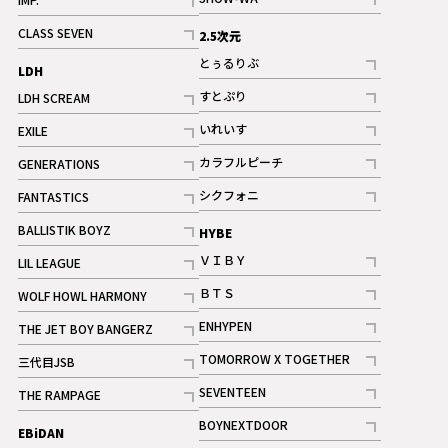
記事
記事
CLASS SEVEN
2.5次元
記事
とぅるりぶ
LDH
記事
すとぷり
LDH SCREAM
記事
記事
いれいす
EXILE
ギャラリー
記事
記事
カラフルピーチ
GENERATIONS
ギャラリー
記事
記事
シクフォニ
FANTASTICS
記事
記事
BALLISTIK BOYZ
HYBE
記事
ＶＩＢＹ
LIL LEAGUE
記事
記事
ＢＴＳ
WOLF HOWL HARMONY
記事
記事
ENHYPEN
THE JET BOY BANGERZ
記事
記事
TOMORROW X TOGETHER
三代目JSB
記事
記事
SEVENTEEN
THE RAMPAGE
ギャラリー
記事
記事
BOYNEXTDOOR
EBiDAN
ギャラリー
記事