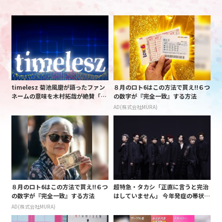
timelesz 菊池風磨が語ったファン
８月のロト6はこの方法で買え!!６つ
ネームの意味を木村拓哉が絶賛「考
の数字が『完全一致』する方法
えてるな」「素敵だと思います」
AD(株式会社MURA)
８月のロト6はこの方法で買え!!６つ
超特急・タカシ「正直に言うと完治
の数字が『完全一致』する方法
はしていません」 今年発症の帯状疱
疹(ほうしん)の症状について本心告
AD(株式会社MURA)
白 後遺症も語る