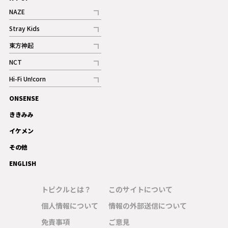
NAZE
記事
Stray Kids
記事
東方神起
記事
NCT
記事
Hi-Fi Un!corn
記事
ONSENSE
ギャラリー
ききみみ
イケメン
その他
ENGLISH
トピクルとは？
このサイトについて
個人情報について
情報の外部送信について
免責事項
ご意見