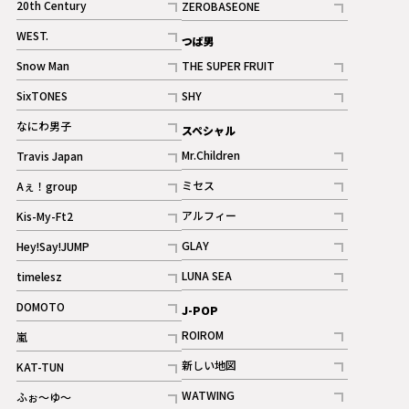
20th Century
ZEROBASEONE
ギャラリー
記事
記事
WEST.
つば男
記事
Snow Man
THE SUPER FRUIT
記事
記事
SixTONES
SHY
ギャラリー
ギャラリー
記事
記事
なにわ男子
スペシャル
ギャラリー
記事
Mr.Children
Travis Japan
記事
記事
ミセス
Aぇ！group
記事
記事
アルフィー
Kis-My-Ft2
記事
記事
GLAY
Hey!Say!JUMP
ギャラリー
記事
記事
LUNA SEA
timelesz
記事
記事
DOMOTO
J-POP
記事
ROIROM
嵐
記事
記事
新しい地図
KAT-TUN
記事
記事
WATWING
ふぉ～ゆ～