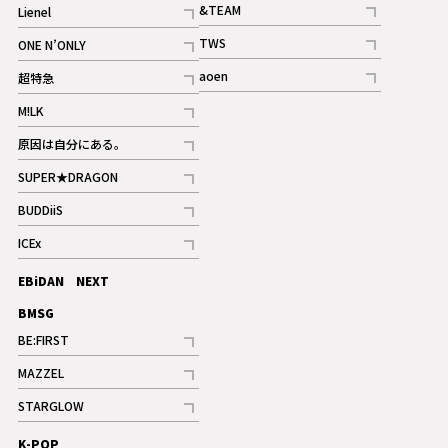
&TEAM
Lienel
記事
記事
TWS
ONE N’ONLY
ギャラリー
記事
記事
aoen
超特急
記事
記事
M!LK
ギャラリー
記事
原因は自分にある。
記事
SUPER★DRAGON
記事
BUDDiiS
記事
ICEx
記事
EBiDAN NEXT
BMSG
BE:FIRST
記事
MAZZEL
ギャラリー
記事
STARGLOW
ギャラリー
記事
K-POP