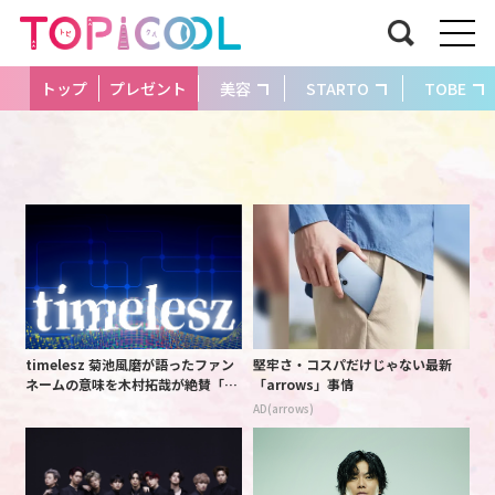
トップ
プレゼント
美容
STARTO
TOBE
timelesz 菊池風磨が語ったファン
堅牢さ・コスパだけじゃない最新
ネームの意味を木村拓哉が絶賛「考
「arrows」事情
えてるな」「素敵だと思います」
AD(arrows)