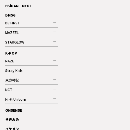
記事
EBiDAN NEXT
BMSG
BE:FIRST
記事
MAZZEL
ギャラリー
記事
STARGLOW
ギャラリー
記事
K-POP
NAZE
記事
Stray Kids
記事
東方神起
記事
NCT
記事
Hi-Fi Un!corn
記事
ONSENSE
ギャラリー
ききみみ
イケメン