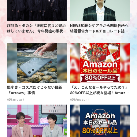
超特急・タカシ「正直に言うと完治
NEWS加藤シゲアキから関係各所へ
はしていません」 今年発症の帯状疱
結婚報告カード&チョコレート詰め
疹(ほうしん)の症状について本心告
合わせ、小説家らしく哲学者の名言
白 後遺症も語る
も添えて
堅牢さ・コスパだけじゃない最新
「え、こんなセールやってたの？」
「arrows」事情
80％OFF以上が続々登場！Amazo
nの本気が凄すぎる
AD(arrows)
AD(Amazon)