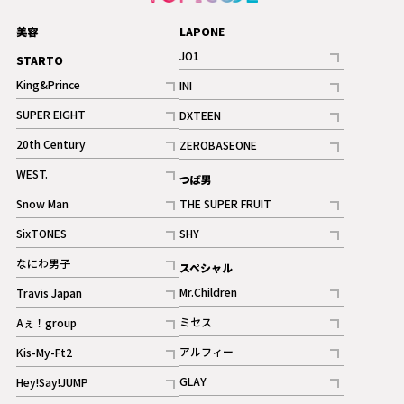
美容
LAPONE
JO1
STARTO
記事
King&Prince
INI
ギャラリー
記事
記事
SUPER EIGHT
DXTEEN
ギャラリー
記事
記事
20th Century
ZEROBASEONE
ギャラリー
記事
記事
WEST.
つば男
記事
Snow Man
THE SUPER FRUIT
記事
記事
SixTONES
SHY
ギャラリー
ギャラリー
記事
記事
なにわ男子
スペシャル
ギャラリー
記事
Mr.Children
Travis Japan
記事
記事
ミセス
Aぇ！group
記事
記事
アルフィー
Kis-My-Ft2
記事
記事
GLAY
Hey!Say!JUMP
ギャラリー
記事
記事