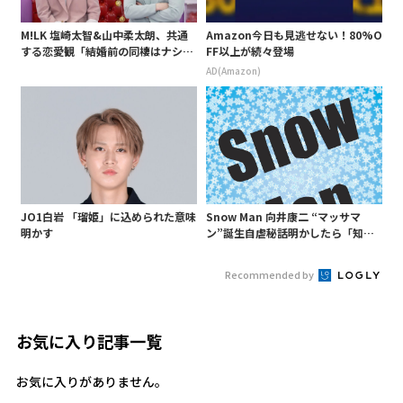
M!LK 塩崎太智&山中柔太朗、共通
Amazon今日も見逃せない！80%O
する恋愛観「結婚前の同棲はナシ」
FF以上が続々登場
と明かすも最後は決意がグラグラ?
AD(Amazon)
JO1白岩 「瑠姫」に込められた意味
Snow Man 向井康二 “マッサマ
明かす
ン”誕生自虐秘話明かしたら「知ら
ないようじゃ無理か」というあ
の“○○構文”が…
Recommended by
お気に入り記事一覧
お気に入りがありません。