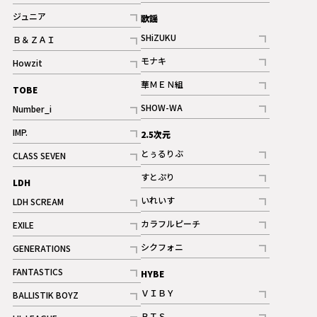
記事
記事
ジュニア
歌謡
ギャラリー
記事
SHiZUKU
Ｂ＆ＺＡＩ
記事
記事
モナキ
Howzit
記事
記事
華ＭＥＮ組
TOBE
記事
SHOW-WA
Number_i
記事
記事
IMP.
2.5次元
記事
とぅるりぶ
CLASS SEVEN
記事
記事
すとぷり
LDH
記事
いれいす
LDH SCREAM
ギャラリー
記事
記事
カラフルピーチ
EXILE
ギャラリー
記事
記事
シクフォニ
GENERATIONS
記事
記事
FANTASTICS
HYBE
記事
ＶＩＢＹ
BALLISTIK BOYZ
記事
記事
ＢＴＳ