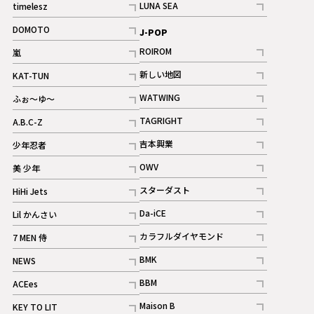
LUNA SEA
timelesz
記事
記事
DOMOTO
J-POP
記事
ROIROM
嵐
記事
記事
新しい地図
KAT-TUN
記事
記事
WATWING
ふぉ～ゆ～
記事
記事
TAGRIGHT
A.B.C-Z
記事
記事
吉本興業
少年忍者
ギャラリー
記事
記事
OWV
美 少年
記事
記事
スターダスト
HiHi Jets
ギャラリー
記事
記事
Da-iCE
Lil かんさい
記事
記事
カラフルダイヤモンド
7 MEN 侍
記事
記事
BMK
NEWS
記事
記事
BBM
ACEes
ギャラリー
記事
記事
Maison B
KEY TO LIT
ギャラリー