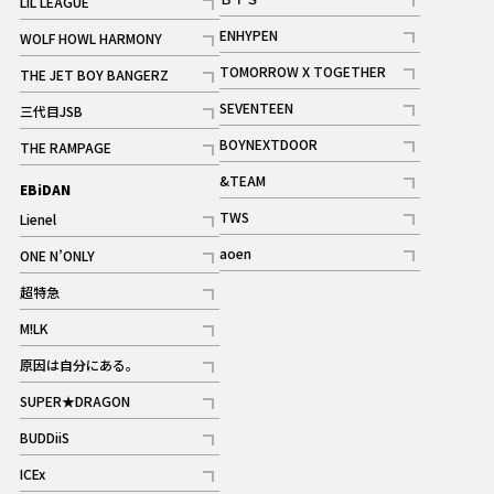
LIL LEAGUE
記事
記事
ENHYPEN
WOLF HOWL HARMONY
記事
記事
TOMORROW X TOGETHER
THE JET BOY BANGERZ
記事
記事
SEVENTEEN
三代目JSB
ギャラリー
記事
記事
BOYNEXTDOOR
THE RAMPAGE
記事
記事
&TEAM
EBiDAN
ギャラリー
記事
TWS
Lienel
ギャラリー
記事
記事
aoen
ONE N’ONLY
記事
記事
超特急
記事
M!LK
ギャラリー
記事
原因は自分にある。
記事
SUPER★DRAGON
記事
BUDDiiS
記事
ICEx