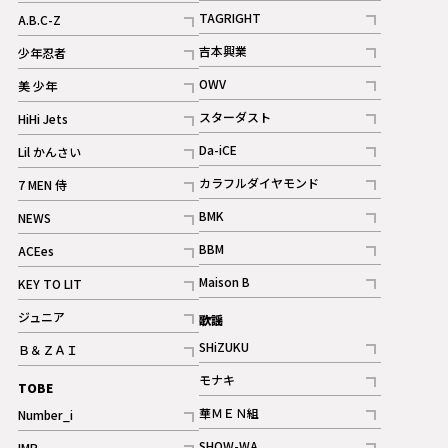
記事
記事
TAGRIGHT
A.B.C-Z
記事
記事
吉本興業
少年忍者
ギャラリー
記事
記事
OWV
美 少年
記事
記事
スターダスト
HiHi Jets
ギャラリー
記事
記事
Da-iCE
Lil かんさい
記事
記事
カラフルダイヤモンド
7 MEN 侍
記事
記事
BMK
NEWS
記事
記事
BBM
ACEes
ギャラリー
記事
記事
Maison B
KEY TO LIT
ギャラリー
記事
記事
ジュニア
歌謡
ギャラリー
記事
SHiZUKU
Ｂ＆ＺＡＩ
記事
記事
モナキ
TOBE
記事
華ＭＥＮ組
Number_i
記事
記事
SHOW-WA
IMP.