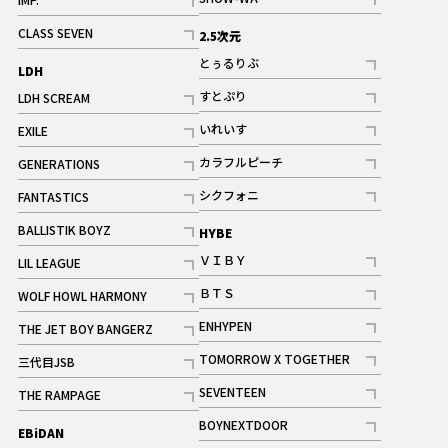
記事
記事
CLASS SEVEN
2.5次元
記事
とぅるりぶ
LDH
記事
すとぷり
LDH SCREAM
記事
記事
いれいす
EXILE
ギャラリー
記事
記事
カラフルピーチ
GENERATIONS
ギャラリー
記事
記事
シクフォニ
FANTASTICS
記事
記事
BALLISTIK BOYZ
HYBE
記事
ＶＩＢＹ
LIL LEAGUE
記事
記事
ＢＴＳ
WOLF HOWL HARMONY
記事
記事
ENHYPEN
THE JET BOY BANGERZ
記事
記事
TOMORROW X TOGETHER
三代目JSB
記事
記事
SEVENTEEN
THE RAMPAGE
ギャラリー
記事
記事
BOYNEXTDOOR
EBiDAN
ギャラリー
記事