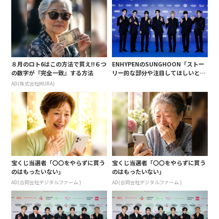
８月のロト6はこの方法で買え!!６つ
ENHYPENのSUNGHOON「ストー
の数字が『完全一致』する方法
リー的な部分や注目してほしいとこ
ろがたくさんある」「2024 MAMA
AD(株式会社MURA)
AWARDS JAPAN」レカペに登場
宝くじ当選者「〇〇をやらずに買う
宝くじ当選者「〇〇をやらずに買う
のはもったいない」
のはもったいない」
AD(合同会社デジタルファーム )
AD(合同会社デジタルファーム )