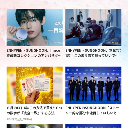
ENHYPEN・SUNGHOON、hince
ENHYPEN・SUNGHOON、本気?冗
夏最新コレクションのアンバサダー
談?「このまま着て帰っていいです
に就任!
か」 見事500万円ビンテージ古着を
当てて有頂天に
８月のロト6はこの方法で買え!!６つ
ENHYPENのSUNGHOON「ストー
の数字が『完全一致』する方法
リー的な部分や注目してほしいとこ
ろがたくさんある」「2024 MAMA
AD(株式会社MURA)
AWARDS JAPAN」レカペに登場