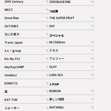
20th Century
ZEROBASEONE
ギャラリー
記事
記事
WEST.
つば男
記事
Snow Man
THE SUPER FRUIT
記事
記事
SixTONES
SHY
ギャラリー
ギャラリー
記事
記事
なにわ男子
スペシャル
ギャラリー
記事
Mr.Children
Travis Japan
記事
記事
ミセス
Aぇ！group
記事
記事
アルフィー
Kis-My-Ft2
記事
記事
GLAY
Hey!Say!JUMP
ギャラリー
記事
記事
LUNA SEA
timelesz
記事
記事
DOMOTO
J-POP
記事
ROIROM
嵐
記事
記事
新しい地図
KAT-TUN
記事
記事
WATWING
ふぉ～ゆ～