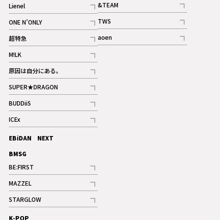
&TEAM
Lienel
記事
記事
TWS
ONE N’ONLY
ギャラリー
記事
記事
aoen
超特急
記事
記事
M!LK
ギャラリー
記事
原因は自分にある。
記事
SUPER★DRAGON
記事
BUDDiiS
記事
ICEx
記事
EBiDAN NEXT
BMSG
BE:FIRST
記事
MAZZEL
ギャラリー
記事
STARGLOW
ギャラリー
記事
K-POP