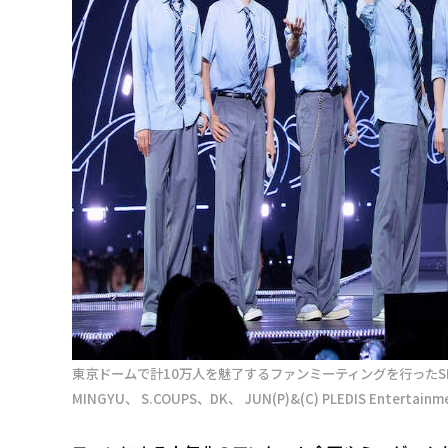
東京ドームで計10万人を魅了するファンミーティングを行ったSEVENT
MINGYU、 S.COUPS、DK、 JUN(P)&(C) PLEDIS Entertainm