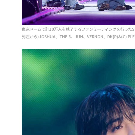
東京ドームで計10万人を魅了するファンミーティングを行ったSEVENT
列左から)JOSHUA、THE 8、JUN、VERNON、DK(P)&(C) PLEDI