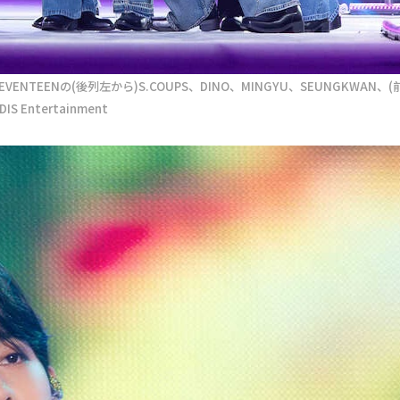
EENの(後列左から)S.COUPS、DINO、MINGYU、SEUNGKWAN、(
S Entertainment