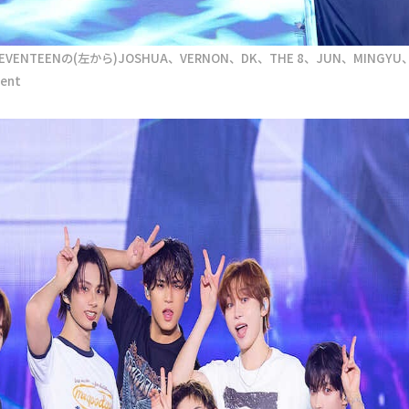
EENの(左から)JOSHUA、VERNON、DK、THE 8、JUN、MINGYU
ent