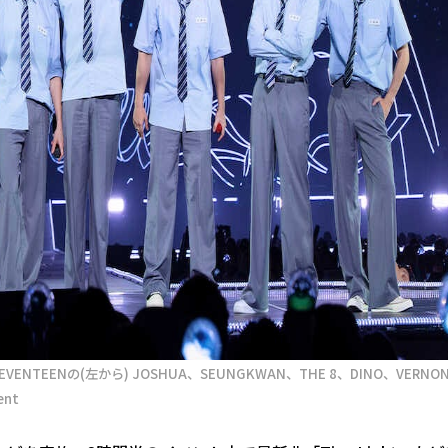
EENの(左から) JOSHUA、SEUNGKWAN、THE 8、DINO、VERNO
ent