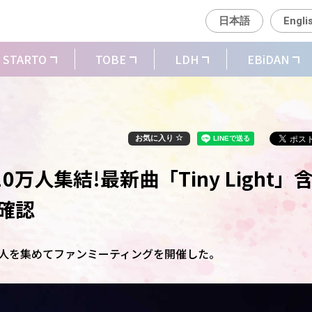
日本語
Engli
STARTO
TOBE
LDH
EBiDAN
お気に入り
0万人集結!最新曲「Tiny Light」
確認
10万人を集めてファンミーティングを開催した。