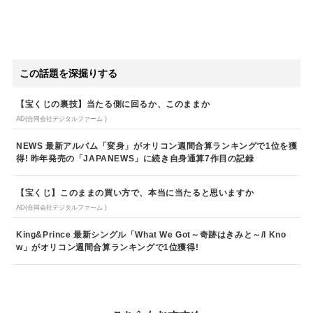
この話題を深掘りする
【宝くじの裏技】当たる側に回るか、このままか
AD(合同会社デジタルファーム )
NEWS 最新アルバム「変身」がオリコン週間合算ランキングで1位を獲
得! 昨年発売の「JAPANEWS」に続き自身通算7作目の記録
【宝くじ】このままの買い方で、本当に当たると思いますか
AD(合同会社デジタルファーム )
King&Prince 最新シングル「What We Got～奇跡はきみと～/I Kno
w」がオリコン週間合算ランキングで1位獲得!