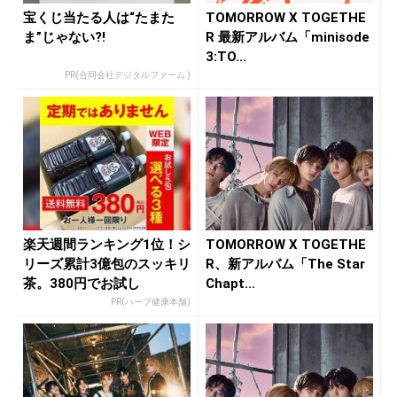
宝くじ当たる人は“たまた
TOMORROW X TOGETHE
ま”じゃない?!
R 最新アルバム「minisode
3:TO...
PR(合同会社デジタルファーム )
楽天週間ランキング1位！シ
TOMORROW X TOGETHE
リーズ累計3億包のスッキリ
R、新アルバム「The Star
茶。380円でお試し
Chapt...
PR(ハーブ健康本舗)