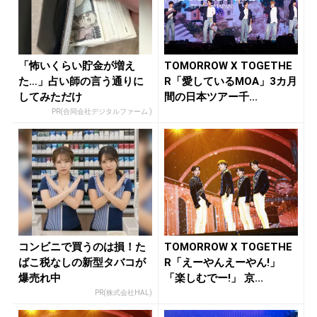
「怖いくらい貯金が増え
TOMORROW X TOGETHE
た…」占い師の言う通りに
R「愛しているMOA」3カ月
してみただけ
間の日本ツアー千...
PR(合同会社デジタルファーム )
コンビニで買うのは損！た
TOMORROW X TOGETHE
ばこ税なしの新型タバコが
R「えーやんえーやん!」
爆売れ中
「楽しむでー!」 京...
PR(株式会社HAL)