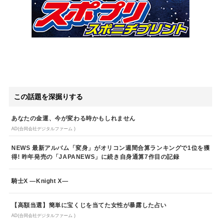
この話題を深掘りする
あなたの金運、今が変わる時かもしれません
AD(合同会社デジタルファーム )
NEWS 最新アルバム「変身」がオリコン週間合算ランキングで1位を獲
得! 昨年発売の「JAPANEWS」に続き自身通算7作目の記録
騎士X ―Knight X―
【高額当選】簡単に宝くじを当てた女性が暴露した占い
AD(合同会社デジタルファーム )