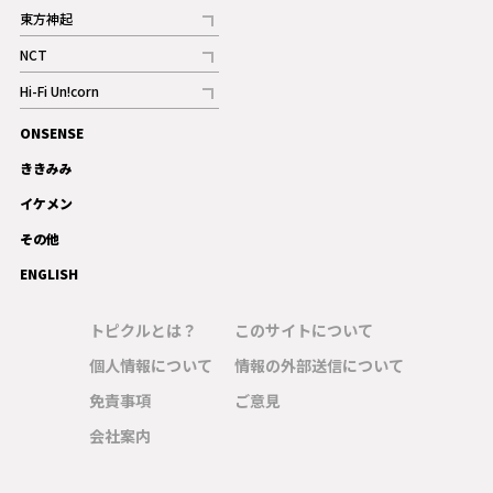
記事
東方神起
記事
NCT
記事
Hi-Fi Un!corn
記事
ONSENSE
ギャラリー
ききみみ
イケメン
その他
ENGLISH
トピクルとは？
このサイトについて
個人情報について
情報の外部送信について
免責事項
ご意見
会社案内