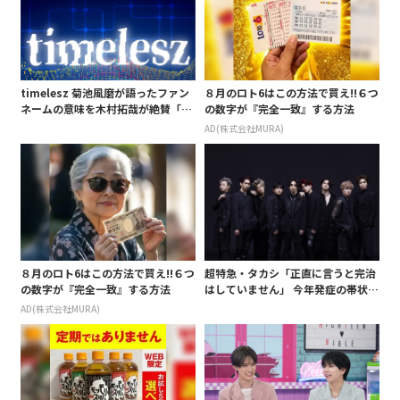
timelesz 菊池風磨が語ったファン
８月のロト6はこの方法で買え!!６つ
ネームの意味を木村拓哉が絶賛「考
の数字が『完全一致』する方法
えてるな」「素敵だと思います」
AD(株式会社MURA)
８月のロト6はこの方法で買え!!６つ
超特急・タカシ「正直に言うと完治
の数字が『完全一致』する方法
はしていません」 今年発症の帯状疱
疹(ほうしん)の症状について本心告
AD(株式会社MURA)
白 後遺症も語る