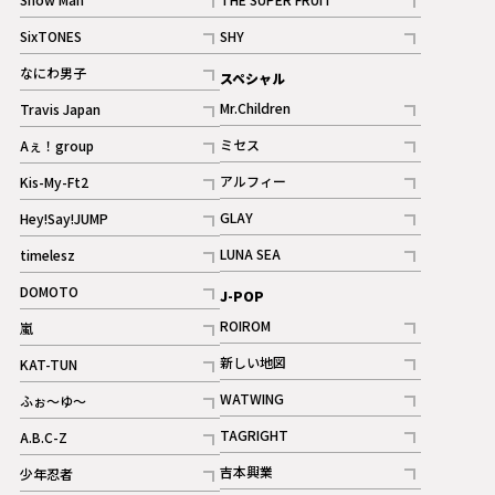
記事
記事
SixTONES
SHY
ギャラリー
ギャラリー
記事
記事
なにわ男子
スペシャル
ギャラリー
記事
Mr.Children
Travis Japan
記事
記事
ミセス
Aぇ！group
記事
記事
アルフィー
Kis-My-Ft2
記事
記事
GLAY
Hey!Say!JUMP
ギャラリー
記事
記事
LUNA SEA
timelesz
記事
記事
DOMOTO
J-POP
記事
ROIROM
嵐
記事
記事
新しい地図
KAT-TUN
記事
記事
WATWING
ふぉ～ゆ～
記事
記事
TAGRIGHT
A.B.C-Z
記事
記事
吉本興業
少年忍者
ギャラリー