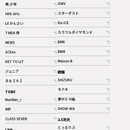
記事
記事
OWV
美 少年
記事
記事
スターダスト
HiHi Jets
ギャラリー
記事
記事
Da-iCE
Lil かんさい
記事
記事
カラフルダイヤモンド
7 MEN 侍
記事
記事
BMK
NEWS
記事
記事
BBM
ACEes
ギャラリー
記事
記事
Maison B
KEY TO LIT
ギャラリー
記事
記事
ジュニア
歌謡
ギャラリー
記事
SHiZUKU
Ｂ＆ＺＡＩ
記事
記事
モナキ
TOBE
記事
華ＭＥＮ組
Number_i
記事
記事
SHOW-WA
IMP.
記事
記事
CLASS SEVEN
2.5次元
記事
とぅるりぶ
LDH