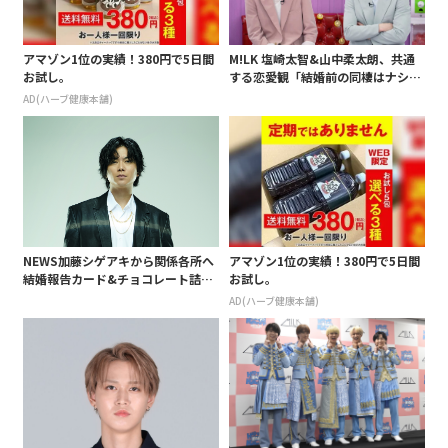
アマゾン1位の実績！380円で5日間
M!LK 塩崎太智&山中柔太朗、共通
お試し。
する恋愛観「結婚前の同棲はナシ」
と明かすも最後は決意がグラグラ?
AD(ハーブ健康本舗)
NEWS加藤シゲアキから関係各所へ
アマゾン1位の実績！380円で5日間
結婚報告カード&チョコレート詰め
お試し。
合わせ、小説家らしく哲学者の名言
AD(ハーブ健康本舗)
も添えて