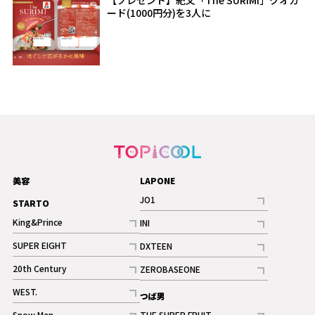
【プレゼント】紀文「The SURIMI」クオカ
ード(1000円分)を3人に
美容
LAPONE
JO1
STARTO
記事
King&Prince
INI
ギャラリー
記事
記事
SUPER EIGHT
DXTEEN
ギャラリー
記事
記事
20th Century
ZEROBASEONE
ギャラリー
記事
記事
WEST.
つば男
記事
Snow Man
THE SUPER FRUIT