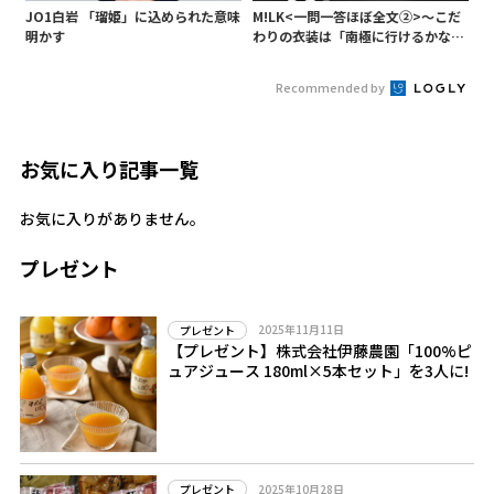
JO1白岩 「瑠姫」に込められた意味
M!LK<一問一答ほぼ全文②>～こだ
明かす
わりの衣装は「南極に行けるかなと
いうくらい厚着」～
Recommended by
お気に入り記事一覧
お気に入りがありません。
プレゼント
2025年11月11日
プレゼント
【プレゼント】株式会社伊藤農園「100%ピ
ュアジュース 180ml×5本セット」を3人に!
2025年10月28日
プレゼント