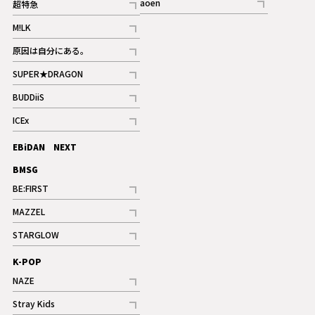
aoen
超特急
記事
記事
M!LK
ギャラリー
記事
原因は自分にある。
記事
SUPER★DRAGON
記事
BUDDiiS
記事
ICEx
記事
EBiDAN NEXT
BMSG
BE:FIRST
記事
MAZZEL
ギャラリー
記事
STARGLOW
ギャラリー
記事
K-POP
NAZE
記事
Stray Kids