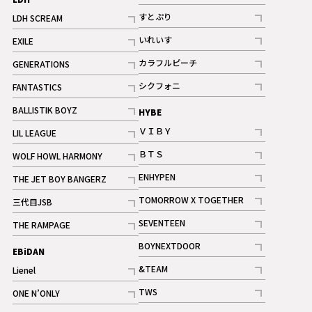
記事
すとぷり
LDH SCREAM
記事
記事
いれいす
EXILE
ギャラリー
記事
記事
カラフルピーチ
GENERATIONS
ギャラリー
記事
記事
シクフォニ
FANTASTICS
記事
記事
BALLISTIK BOYZ
HYBE
記事
ＶＩＢＹ
LIL LEAGUE
記事
記事
ＢＴＳ
WOLF HOWL HARMONY
記事
記事
ENHYPEN
THE JET BOY BANGERZ
記事
記事
TOMORROW X TOGETHER
三代目JSB
記事
記事
SEVENTEEN
THE RAMPAGE
ギャラリー
記事
記事
BOYNEXTDOOR
EBiDAN
ギャラリー
記事
&TEAM
Lienel
記事
記事
TWS
ONE N’ONLY
ギャラリー
記事
記事