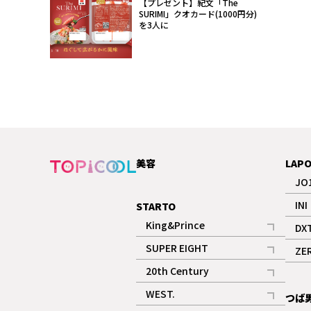
【プレゼント】紀文「The
SURIMI」クオカード(1000円分)
を3人に
美容
LAP
JO
INI
STARTO
King&Prince
DX
記事
SUPER EIGHT
ZE
記事
20th Century
記事
WEST.
つば
記事