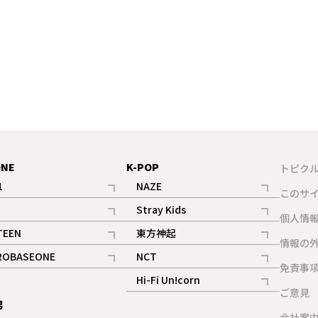
ONE
K-POP
トピク
1
NAZE
このサ
記事
記事
Stray Kids
ギャラリー
個人情
記事
記事
TEEN
東方神起
ギャラリー
情報の
記事
記事
ROBASEONE
NCT
ギャラリー
免責事
記事
記事
Hi-Fi Un!corn
ご意見
記事
男
ギャラリー
会社案