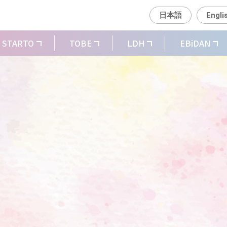
日本語
Engli
STARTO
TOBE
LDH
EBiDAN