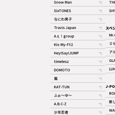
Snow Man
TH
記事
SixTONES
SH
ギャラリー
記事
なにわ男子
ギャラリー
記事
Travis Japan
スペ
記事
Mr.
Aぇ！group
記事
ミ
Kis-My-Ft2
記事
ア
Hey!Say!JUMP
ギャラリー
記事
GL
timelesz
記事
LU
DOMOTO
記事
嵐
記事
J-PO
KAT-TUN
記事
RO
ふぉ～ゆ～
記事
新
A.B.C-Z
記事
WA
少年忍者