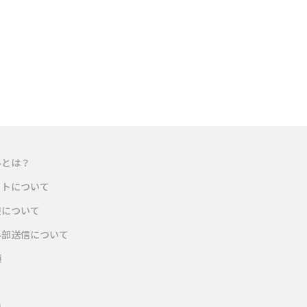
ルとは？
イトについて
報について
外部送信について
項
内