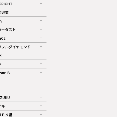
記事
GRIGHT
記事
本興業
記事
V
記事
ターダスト
ギャラリー
記事
iCE
記事
ラフルダイヤモンド
記事
K
記事
M
ギャラリー
記事
son B
ギャラリー
記事
ギャラリー
iZUKU
記事
ナキ
記事
ＭＥＮ組