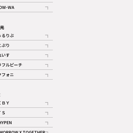
記事
OW-WA
記事
次元
ぅるりぶ
記事
とぷり
記事
れいす
ギャラリー
記事
ラフルピーチ
ギャラリー
記事
クフォニ
記事
E
ＩＢＹ
記事
ＴＳ
記事
HYPEN
記事
MORROW X TOGETHER