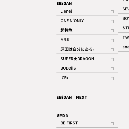
EBiDAN
SE
Lienel
記事
BO
ONE N’ONLY
記事
&T
超特急
記事
TW
M!LK
ギャラリー
記事
ao
原因は自分にある。
記事
SUPER★DRAGON
記事
BUDDiiS
記事
ICEx
記事
EBiDAN NEXT
BMSG
BE:FIRST