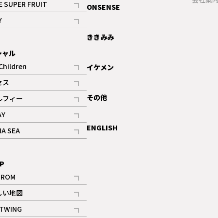
E SUPER FRUIT
ONSENSE
記事
Y
ギャラリー
記事
ききみみ
シャル
Children
イケメン
記事
セス
記事
その他
ルフィー
記事
AY
記事
ENGLISH
NA SEA
記事
P
IROM
記事
しい地図
記事
TWING