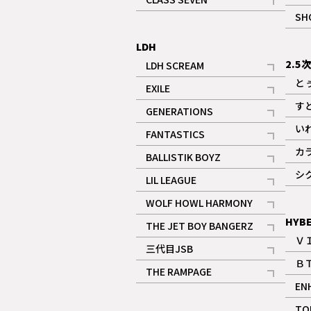
記事
SH
LDH
2.5
LDH SCREAM
記事
と
EXILE
記事
す
GENERATIONS
記事
い
FANTASTICS
記事
カ
BALLISTIK BOYZ
記事
シ
LIL LEAGUE
記事
WOLF HOWL HARMONY
記事
HYB
THE JET BOY BANGERZ
Ｖ
記事
三代目JSB
Ｂ
記事
THE RAMPAGE
EN
記事
ギャラリー
TO