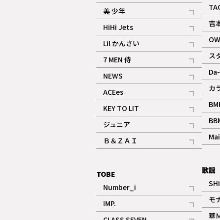
ギャラリー
記事
TA
美 少年
記事
吉
HiHi Jets
記事
OW
Lil かんさい
記事
ス
7 MEN 侍
記事
Da-
NEWS
記事
カ
ACEes
記事
BM
KEY TO LIT
記事
BB
ジュニア
記事
Mai
Ｂ＆ＺＡＩ
記事
歌謡
TOBE
SH
Number_i
記事
モ
IMP.
記事
華
CLASS SEVEN