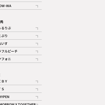
記事
OW-WA
記事
次元
ぅるりぶ
記事
とぷり
記事
れいす
ギャラリー
記事
ラフルピーチ
ギャラリー
記事
クフォニ
記事
E
ＩＢＹ
記事
ＴＳ
記事
HYPEN
記事
MORROW X TOGETHER