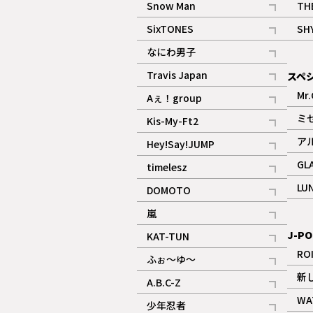
Snow Man
TH
記事
SixTONES
SH
ギャラリー
記事
なにわ男子
ギャラリー
記事
Travis Japan
スペ
記事
Mr.
Aぇ！group
記事
ミ
Kis-My-Ft2
記事
ア
Hey!Say!JUMP
ギャラリー
記事
GL
timelesz
記事
LU
DOMOTO
記事
嵐
記事
J-PO
KAT-TUN
記事
RO
ふぉ～ゆ～
記事
新
A.B.C-Z
記事
WA
少年忍者