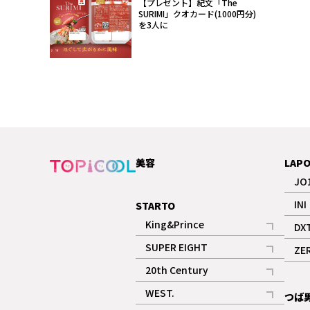
【プレゼント】紀文「The
SURIMI」クオカード(1000円分)
を3人に
美容
LAP
JO
INI
STARTO
King&Prince
DX
記事
SUPER EIGHT
ZE
記事
20th Century
記事
WEST.
つば
記事