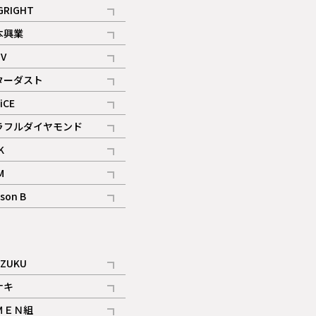
記事
GRIGHT
記事
本興業
記事
V
記事
ターダスト
ギャラリー
記事
iCE
記事
ラフルダイヤモンド
記事
K
記事
M
ギャラリー
記事
son B
ギャラリー
記事
ギャラリー
iZUKU
記事
ナキ
記事
ＭＥＮ組