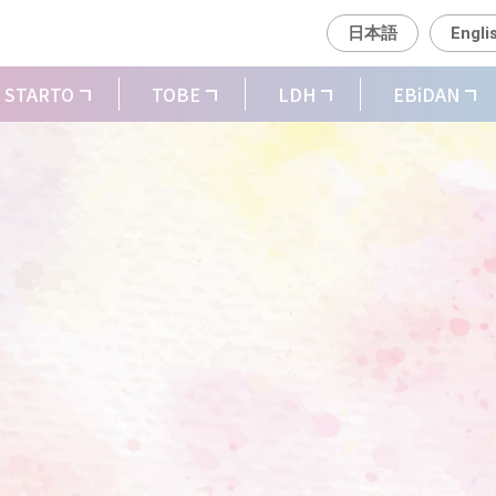
日本語
Engli
STARTO
TOBE
LDH
EBiDAN