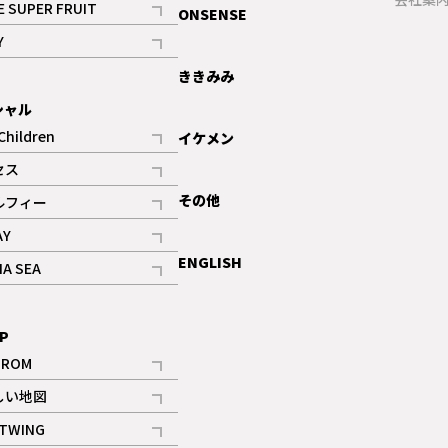
E SUPER FRUIT
ONSENSE
記事
Y
ギャラリー
記事
ききみみ
シャル
Children
イケメン
記事
セス
記事
その他
ルフィー
記事
AY
記事
ENGLISH
NA SEA
記事
P
IROM
記事
しい地図
記事
TWING