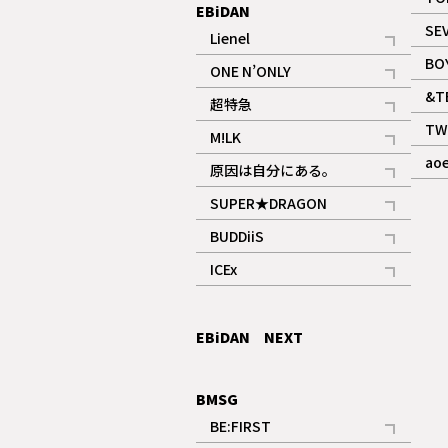
EBiDAN
SE
Lienel
記事
BO
ONE N’ONLY
記事
&T
超特急
記事
TW
M!LK
ギャラリー
記事
ao
原因は自分にある。
記事
SUPER★DRAGON
記事
BUDDiiS
記事
ICEx
記事
EBiDAN NEXT
BMSG
BE:FIRST