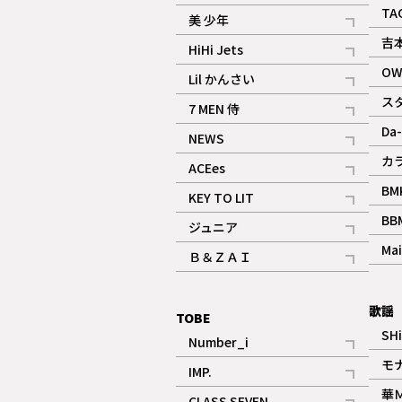
ギャラリー
記事
TA
美 少年
記事
吉
HiHi Jets
記事
OW
Lil かんさい
記事
ス
7 MEN 侍
記事
Da-
NEWS
記事
カ
ACEes
記事
BM
KEY TO LIT
記事
BB
ジュニア
記事
Mai
Ｂ＆ＺＡＩ
記事
歌謡
TOBE
SH
Number_i
記事
モ
IMP.
記事
華
CLASS SEVEN