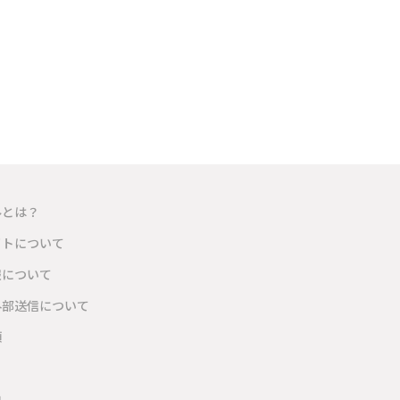
ルとは？
イトについて
報について
外部送信について
項
内