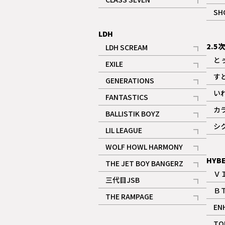
記事
SH
LDH
2.5
LDH SCREAM
記事
と
EXILE
記事
す
GENERATIONS
記事
い
FANTASTICS
記事
カ
BALLISTIK BOYZ
記事
シ
LIL LEAGUE
記事
WOLF HOWL HARMONY
記事
HYB
THE JET BOY BANGERZ
Ｖ
記事
三代目JSB
Ｂ
記事
THE RAMPAGE
EN
記事
ギャラリー
TO