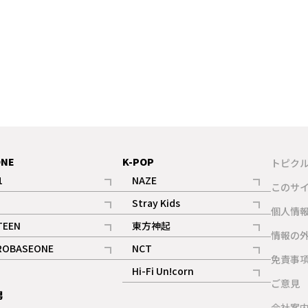
ONE
K-POP
トピク
1
NAZE
このサ
記事
記事
Stray Kids
ギャラリー
個人情
記事
記事
TEEN
東方神起
ギャラリー
情報の
記事
記事
ROBASEONE
NCT
ギャラリー
免責事
記事
記事
Hi-Fi Un!corn
ご意見
記事
男
ギャラリー
会社案