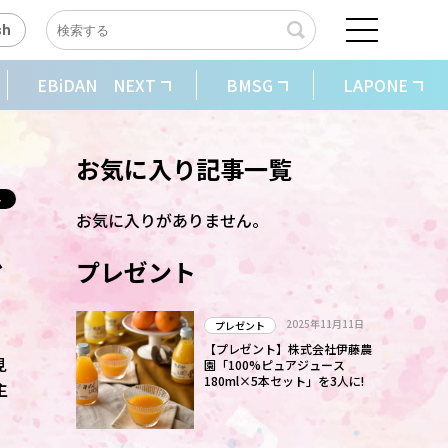
sh
EBiDAN NEXT
BMSG
LAPONE
お気に入り記事一覧
お気に入りがありません。
恩
プレゼント
2025年11月11日
プレゼント
【プレゼント】株式会社伊藤農
見
園「100%ピュアジュース
180ml×5本セット」を3人に!
主