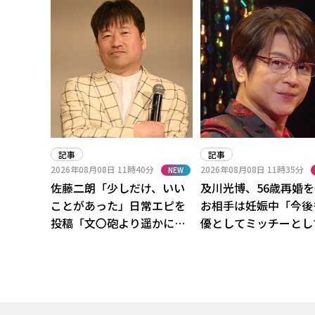
記事
記事
2026年08月08日
11時40分
2026年08月08日
11時35分
NEW
佐藤二朗「少しだけ、いい
及川光博、56歳再婚
ことがあった」日常エピを
お相手は妊娠中「今後
投稿「文〇砲より遥かに威
優としてミッチーとし
力は弱いが」
進」