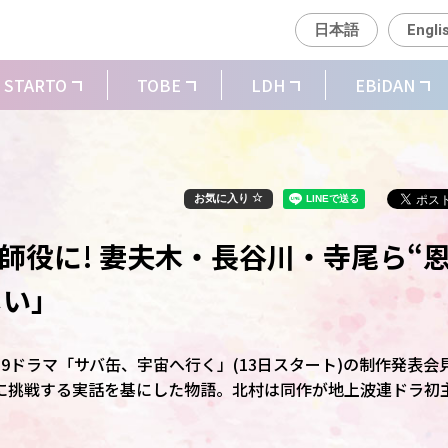
日本語
Engli
STARTO
TOBE
LDH
EBiDAN
お気に入り
師役に! 妻夫木・長谷川・寺尾ら“
しい」
9ドラマ「サバ缶、宇宙へ行く」(13日スタート)の制作発表会
に挑戦する実話を基にした物語。北村は同作が地上波連ドラ初