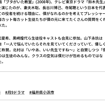
「ブタがいた教室」(2008年)、テレビ東京ドラマ「鈴木先生
れ教師を演じたのが、妻夫木聡、長谷川博己、寺尾聰という日本を代
ての役者を続ける理由に、僕がなれるのかを考えてプレッシャ
毎カット毎カット生徒たちが僕の元に来てたくさんの質問をく
べた。
口夏希、黒崎煌代ら生徒役キャストも会見に参加。山下永玖は
は「一人で悩んでいたらそれを見ていてくださっていて、優し
に称賛。北村は「いやあ、いい先生ですね～」と自賛しつつ「
のは生徒のみんな。クラスの空気は僕だけが包めるものではな
た。
海
#月9ドラマ
#福井県小浜市