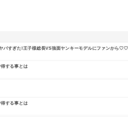
姿がヤバすぎた!王子様総長VS強面ヤンキーモデルにファンから♡
で得する事とは
で得する事とは