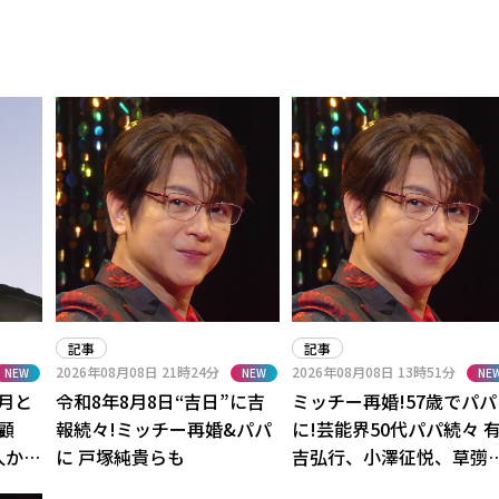
記事
記事
2026年08月08日
21時24分
2026年08月08日
13時51分
NEW
NEW
NE
月と
令和8年8月8日“吉日”に吉
ミッチー再婚!57歳でパパ
顧
報続々!ミッチー再婚&パパ
に!芸能界50代パパ続々 
人か
に 戸塚純貴らも
吉弘行、小澤征悦、草彅
とか」
剛、ケンコバも