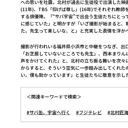
への思いを吐露。北村が過去に生徒役で出演した映画
(11年)、TBS「仰げば尊し」(16年)でそれぞ
する俳優陣。「“サバ宇宙”で出会う生徒たちにとっ
に感じていた」と明かすが「いざ撮影が始まると、
た。先生って楽しいな、と」と充実した表情を浮か
撮影が行われいる福井県小浜市と中継をつなぎ、出
「お芝居していないところでも先生」、西本まりん
声をかけてくれた」と、北村の立ち振る舞いを次々
からすると、そういう空気に一歩踏み出してくれた
い。僕も助かっています」と生徒たちに敬意を示し
＜関連キーワードで検索＞
#サバ缶、宇宙へ行く
#フジテレビ
#北村匠