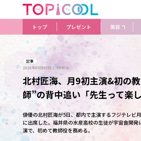
トップ
プレゼント
美容
記事
2026年04月05日
17時46分
北村匠海、月9初主演&初の教
師”の背中追い「先生って楽
俳優の北村匠海が5日、都内で主演するフジテレビ月
に出席した。福井県の水産高校の生徒が宇宙食開発
演で、初めて教師役を務める。