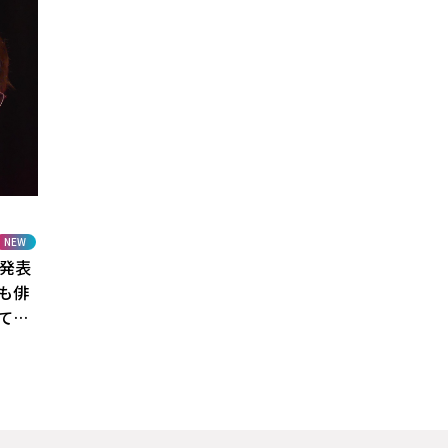
NEW
を発表
も俳
て精