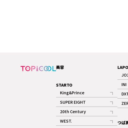
美容
LAP
JO
INI
STARTO
King&Prince
DX
記事
SUPER EIGHT
ZE
記事
20th Century
記事
WEST.
つば
記事