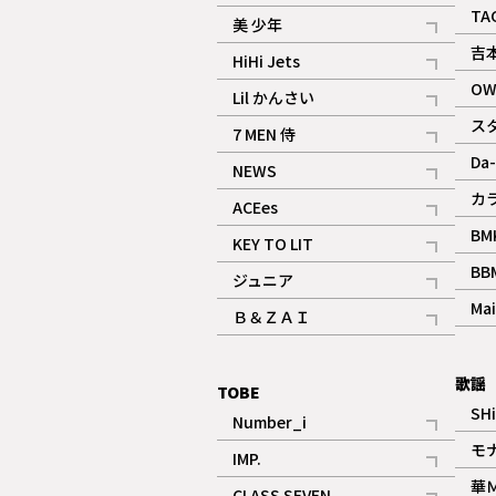
ギャラリー
記事
TA
美 少年
記事
吉
HiHi Jets
記事
OW
Lil かんさい
記事
ス
7 MEN 侍
記事
Da-
NEWS
記事
カ
ACEes
記事
BM
KEY TO LIT
記事
BB
ジュニア
記事
Mai
Ｂ＆ＺＡＩ
記事
歌謡
TOBE
SH
Number_i
記事
モ
IMP.
記事
華
CLASS SEVEN