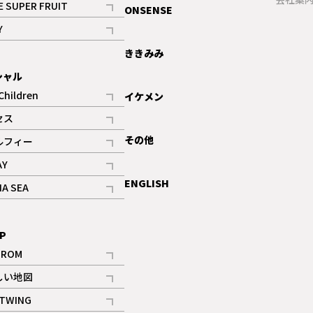
E SUPER FRUIT
ONSENSE
記事
Y
ギャラリー
記事
ききみみ
シャル
Children
イケメン
記事
セス
記事
その他
ルフィー
記事
AY
記事
ENGLISH
NA SEA
記事
P
IROM
記事
しい地図
記事
TWING