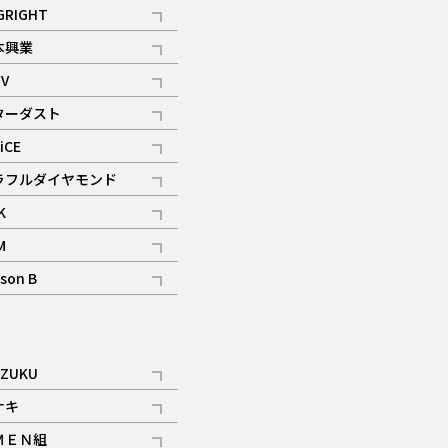
記事
GRIGHT
記事
本興業
記事
V
記事
ターダスト
ギャラリー
記事
iCE
記事
ラフルダイヤモンド
記事
K
記事
M
ギャラリー
記事
son B
ギャラリー
記事
ギャラリー
iZUKU
記事
ナキ
記事
ＭＥＮ組