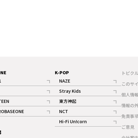
ONE
K-POP
トピク
1
NAZE
このサ
記事
記事
Stray Kids
ギャラリー
個人情
記事
記事
TEEN
東方神起
ギャラリー
情報の
記事
記事
ROBASEONE
NCT
ギャラリー
免責事
記事
記事
Hi-Fi Un!corn
ご意見
記事
男
ギャラリー
会社案