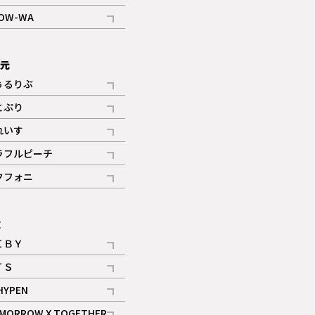
記事
OW-WA
記事
次元
ぅるりぶ
記事
とぷり
記事
れいす
ギャラリー
記事
ラフルピーチ
ギャラリー
記事
クフォニ
記事
E
ＩＢＹ
記事
ＴＳ
記事
HYPEN
記事
MORROW X TOGETHER