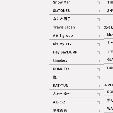
Snow Man
TH
記事
SixTONES
SH
ギャラリー
記事
なにわ男子
ギャラリー
記事
Travis Japan
スペ
記事
Mr.
Aぇ！group
記事
ミ
Kis-My-Ft2
記事
ア
Hey!Say!JUMP
ギャラリー
記事
GL
timelesz
記事
LU
DOMOTO
記事
嵐
記事
J-PO
KAT-TUN
記事
RO
ふぉ～ゆ～
記事
新
A.B.C-Z
記事
WA
少年忍者