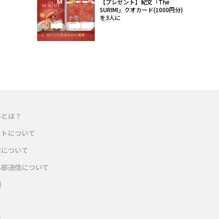
【プレゼント】紀文「The
SURIMI」クオカード(1000円分)
を3人に
ルとは？
イトについて
報について
外部送信について
項
内