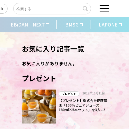
sh
EBiDAN NEXT
BMSG
LAPONE
お気に入り記事一覧
お気に入りがありません。
プレゼント
2025年11月11日
プレゼント
【プレゼント】株式会社伊藤農
園「100%ピュアジュース
180ml×5本セット」を3人に!