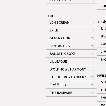
記事
SH
LDH
2.5
LDH SCREAM
記事
と
EXILE
記事
す
GENERATIONS
記事
い
FANTASTICS
記事
カ
BALLISTIK BOYZ
記事
シ
LIL LEAGUE
記事
WOLF HOWL HARMONY
記事
HYB
THE JET BOY BANGERZ
Ｖ
記事
三代目JSB
Ｂ
記事
THE RAMPAGE
EN
記事
ギャラリー
TO