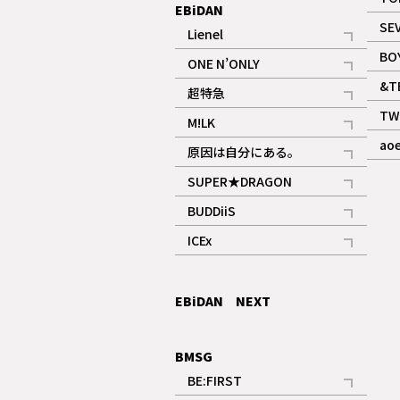
EBiDAN
SE
Lienel
記事
BO
ONE N’ONLY
記事
&T
超特急
記事
TW
M!LK
ギャラリー
記事
ao
原因は自分にある。
記事
SUPER★DRAGON
記事
BUDDiiS
記事
ICEx
記事
EBiDAN NEXT
BMSG
BE:FIRST