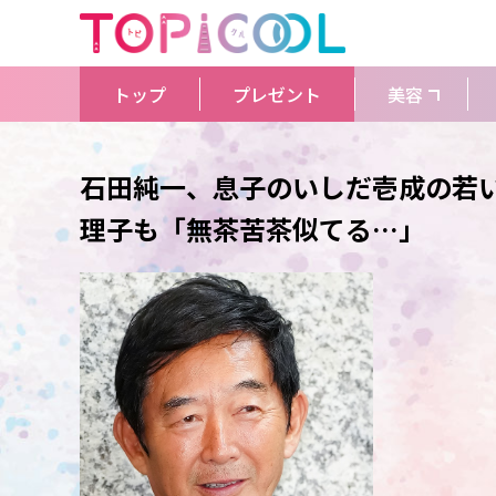
トップ
プレゼント
美容
石田純一、息子のいしだ壱成の若い
理子も「無茶苦茶似てる…」