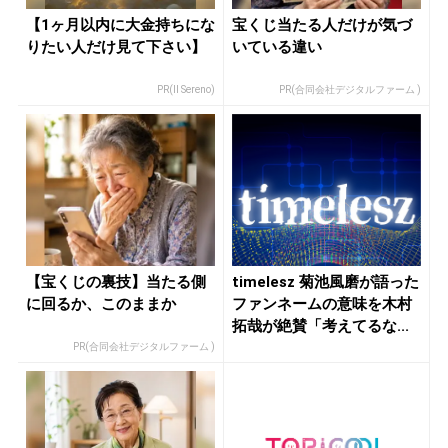
【1ヶ月以内に大金持ちにな
宝くじ当たる人だけが気づ
りたい人だけ見て下さい】
いている違い
PR(Il Sereno)
PR(合同会社デジタルファーム )
【宝くじの裏技】当たる側
timelesz 菊池風磨が語った
に回るか、このままか
ファンネームの意味を木村
拓哉が絶賛「考えてるな...
PR(合同会社デジタルファーム )