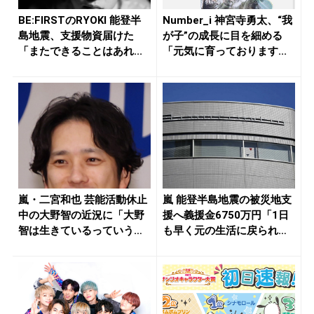
BE:FIRSTのRYOKI 能登半
Number_i 神宮寺勇太、“我
島地震、支援物資届けた
が子”の成長に目を細める
「またできることはあれ...
「元気に育っております...
嵐・二宮和也 芸能活動休止
嵐 能登半島地震の被災地支
中の大野智の近況に「大野
援へ義援金6750万円「1日
智は生きているっていうの
も早く元の生活に戻られる
を発信...
事...