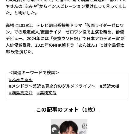
ヤさんの“ふみや”からインスピレーション受けたって言ってまし
た」と明かした。
高橋は2019年、テレビ朝日系特撮ドラマ「仮面ライダーゼロワ
ン」での飛電或人/仮面ライダーゼロワン役で主演を務め、俳優
デビュー。2024年には「交換ウソ日記」で日本アカデミー賞 新
人俳優賞受賞、2025年のNHK朝ドラ「あんぱん」では辛島健太
郎 役を演じた。
＜関連キーワードで検索＞
#ふみきゅん
#メシドラ～兼近＆真之介のグルメドライブ～
#兼近大樹
#満島真之介
#高橋文哉
この記事のフォト（1枚）