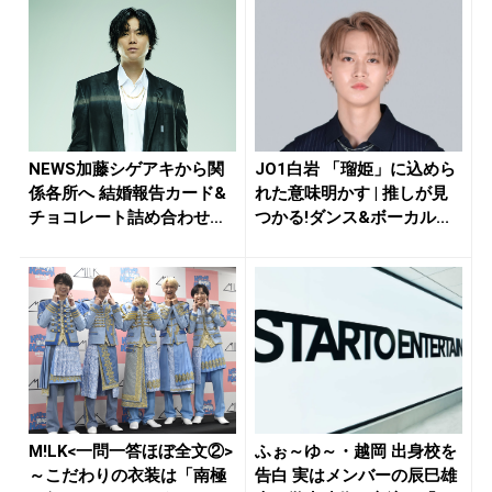
NEWS加藤シゲアキから関
JO1白岩 「瑠姫」に込めら
係各所へ 結婚報告カード&
れた意味明かす | 推しが見
チョコレート詰め合わせ、
つかる!ダンス&ボーカル...
小説...
M!LK<一問一答ほぼ全文②>
ふぉ～ゆ～・越岡 出身校を
～こだわりの衣装は「南極
告白 実はメンバーの辰巳雄