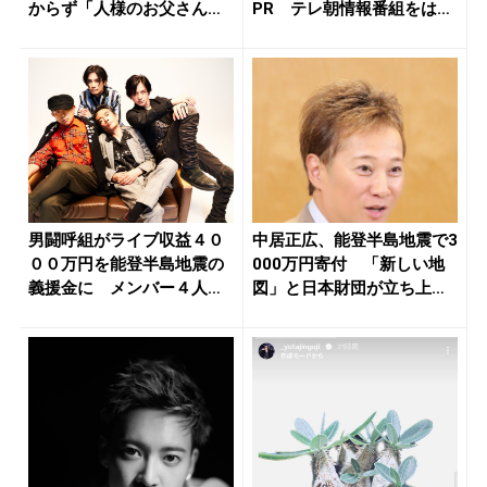
からず「人様のお父さんが
PR テレ朝情報番組をはし
苦手...
ご...
男闘呼組がライブ収益４０
中居正広、能登半島地震で3
００万円を能登半島地震の
000万円寄付 「新しい地
義援金に メンバー４人
図」と日本財団が立ち上げ
「支援に貢...
た基...