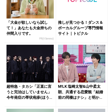
「大金が欲しいなら試し
推しが見つかる！ダンス＆
て！」あなたも大金持ちの
ボーカルグループ専門情報
仲間入りです。
サイト｜トピクル
PR(Il Sereno)
超特急・タカシ「正直に言
M!LK 塩崎太智&山中柔太
うと完治はしていません」
朗、共通する恋愛観「結婚
今年発症の帯状疱疹(ほうし
前の同棲はナシ」と明かす
ん)...
も最...