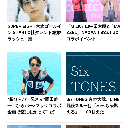
SUPER EIGHT大倉ゴールイ
「M!LK」山中柔太朗&「MA
ン STARTO社タレント結婚
ZZEL」NAOYA TBS&TGC
ラッシュ | 推...
コラボイベント...
“超ひらパー兄さん”岡田准
SixTONES 京本大我、LINE
一、ひらパー×マックコラボ
既読スルーは「めっちゃ燃
企画で空にむかって“♪ぱっ
える」「100甘えた...
ぱ...