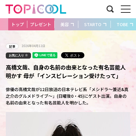
トップ
プレゼント
美容
STARTO
TOBE
2026年04月12日
記事
お気に入り
高橋文哉、自身の名前の由来となった有名芸能人
明かす 母が「インスピレーション受けたって」
俳優の高橋文哉が12日放送の日本テレビ系「メシドラ～兼近&真
之介のグルメドライブ～」(日曜後0・45)にゲスト出演。自身の
名前の由来となった有名芸能人を明かした。