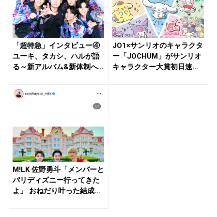
「超特急」インタビュー④
JO1×サンリオのキャラクタ
ユーキ、タカシ、ハルが語
ー「JOCHUM」がサンリオ
る～新アルバム&新体制へ
キャラクター大賞初日速
の胸の...
報...
M!LK 佐野勇斗「メンバーと
パリディズニー行ってきた
よ」 おねだり叶った結成
1...