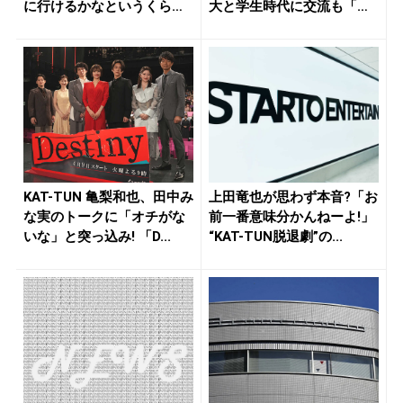
に行けるかなというくらい
大と学生時代に交流も「初
厚...
めて...
KAT-TUN 亀梨和也、田中み
上田竜也が思わず本音?「お
な実のトークに「オチがな
前一番意味分かんねーよ!」
いな」と突っ込み! 「D...
“KAT-TUN脱退劇”の...