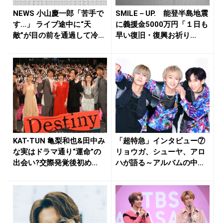
NEWS 小山慶一郎「苦手で
SMILE－UP. 能登半島地震
す…」 ライブ途中に“天
に義援金5000万円「１日も
敵”が目の前を通過して冷や
早い復旧・復興お祈り...
汗...
KAT-TUN 亀梨和也&田中み
「超特急」インタビュー⑦
な実はドラマ通り“運命”の
リョウガ、シューヤ、アロ
出会い?交際発覚後初め...
ハが語る～アルバムの中で
一番ク...