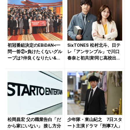
初冠番組決定のEBiDAN<一
SixTONES 松村北斗、日テ
問一答②>負けたくないグル
レ「アンサンブル」で川口
ープは?仲良くなりたい&...
春奈と初共演!同じ高校出...
松岡昌宏 父の職業告白「だ
少年隊・東山紀之 7日スタ
から家にいない」 接し方分
ート主演ドラマ「刑事7人」