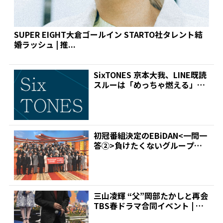
SUPER EIGHT大倉ゴールイン STARTO社タレント結
婚ラッシュ | 推...
SixTONES 京本大我、LINE既読
スルーは「めっちゃ燃える」
「100甘えた...
初冠番組決定のEBiDAN<一問一
答②>負けたくないグループは?
仲良くなりたい&...
三山凌輝 “父”岡部たかしと再会
TBS春ドラマ合同イベント | 推
しが見つかる...