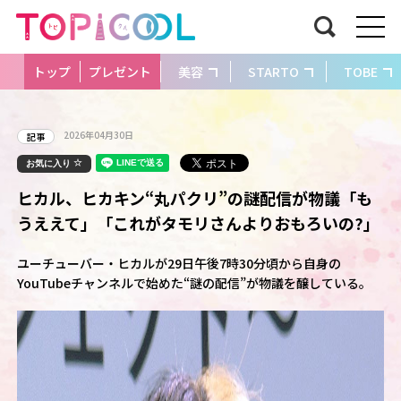
トップ
プレゼント
美容
STARTO
TOBE
2026年04月30日
記事
お気に入り
ヒカル、ヒカキン“丸パクリ”の謎配信が物議「も
うええて」「これがタモリさんよりおもろいの?」
ユーチューバー・ヒカルが29日午後7時30分頃から自身の
YouTubeチャンネルで始めた“謎の配信”が物議を醸している。