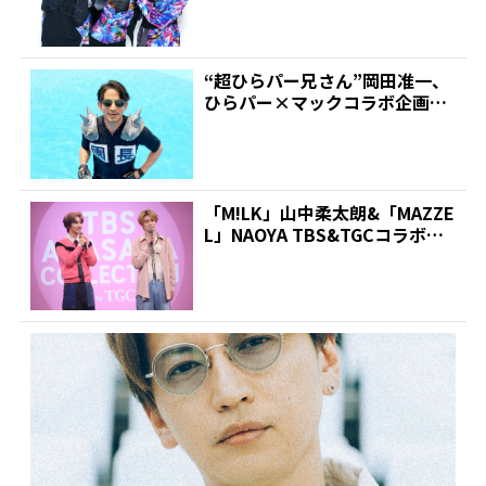
“超ひらパー兄さん”岡田准一、
ひらパー×マックコラボ企画で
空にむかって“♪ぱっぱ...
「M!LK」山中柔太朗&「MAZZE
L」NAOYA TBS&TGCコラボイ
ベント...