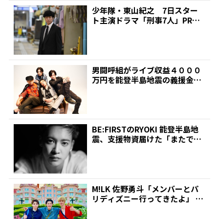
少年隊・東山紀之 7日スター
ト主演ドラマ「刑事7人」PR
テレ朝情報番組をはしご...
男闘呼組がライブ収益４０００
万円を能登半島地震の義援金
に メンバー４人「支援に貢...
BE:FIRSTのRYOKI 能登半島地
震、支援物資届けた「またでき
ることはあれ...
M!LK 佐野勇斗「メンバーとパ
リディズニー行ってきたよ」 お
ねだり叶った結成1...