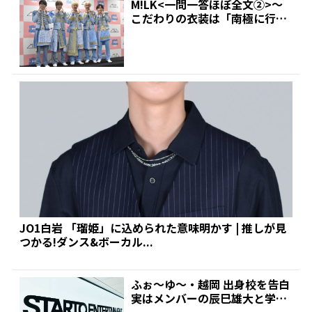
M!LK<一問一答ほぼ全文②>～
こだわりの衣装は「南極に行け
るかなというくらい厚...
JO1白岩 「瑠姫」に込められた意味明かす | 推しが見
つかる!ダンス&ボーカル...
ふぉ～ゆ～・越岡 出身校を告白
実はメンバーの辰巳雄大と学生