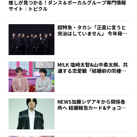
推しが見つかる！ダンス＆ボーカルグループ専門情報
サイト｜トピクル
超特急・タカシ「正直に言うと
完治はしていません」 今年発症
の帯状疱疹(ほうしん)...
M!LK 塩崎太智&山中柔太朗、共
通する恋愛観「結婚前の同棲は
ナシ」と明かすも最...
NEWS加藤シゲアキから関係各
所へ 結婚報告カード&チョコレ
ート詰め合わせ、小説...