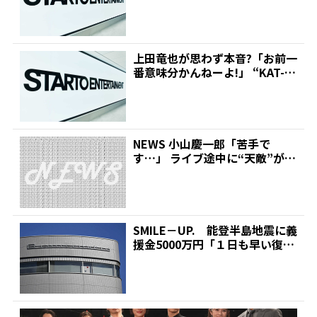
時代に交流も「初めて...
上田竜也が思わず本音?「お前一
番意味分かんねーよ!」 “KAT-T
UN脱退劇”の...
NEWS 小山慶一郎「苦手で
す…」 ライブ途中に“天敵”が目
の前を通過して冷や汗...
SMILE－UP. 能登半島地震に義
援金5000万円「１日も早い復
旧・復興お祈り...