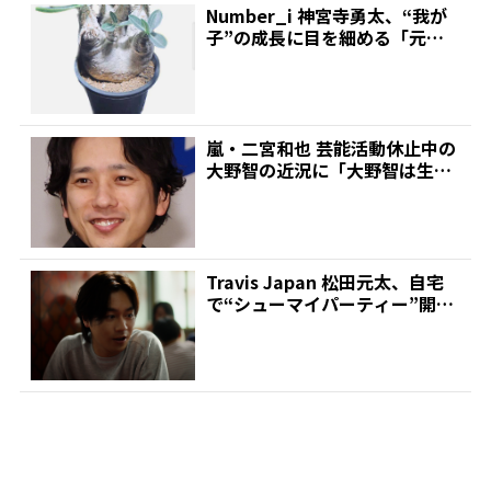
Number_i 神宮寺勇太、“我が
子”の成長に目を細める「元気
に育っております...
嵐・二宮和也 芸能活動休止中の
大野智の近況に「大野智は生き
ているっていうのを発信...
Travis Japan 松田元太、自宅
で“シューマイパーティー”開く
なら誰を招...