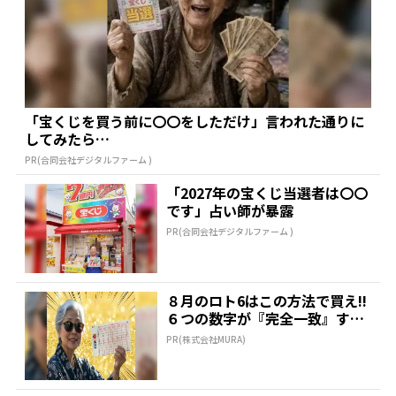
「宝くじを買う前に〇〇をしただけ」言われた通りに
してみたら…
PR(合同会社デジタルファーム )
「2027年の宝くじ当選者は〇〇
です」占い師が暴露
PR(合同会社デジタルファーム )
８月のロト6はこの方法で買え!!
６つの数字が『完全一致』する
方法
PR(株式会社MURA)