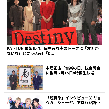
KAT-TUN 亀梨和也、田中みな実のトークに「オチが
ないな」と突っ込み! 「D...
中居正広「音楽の日」総合司会
に復帰 7月15日8時間生放送 | 推
しが見つかる!...
「超特急」インタビュー⑦ リョ
ウガ、シューヤ、アロハが語る
～アルバムの中で一番ク...