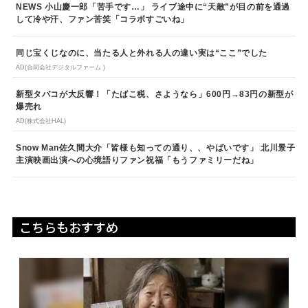
NEWS 小山慶一郎「苦手です…」 ライブ途中に“天敵”が目の前を通過
して冷や汗、ファン苦笑「コラボすごいね」
同じ宝くじなのに、当たる人と外れる人の違い実は“ここ”でした
AD(合同会社デジタルファーム )
新型タバコが大反響！「たばこ税、さようなら」600円→83円の新型が
爆売れ
AD(株式会社HAL)
Snow Man佐久間大介「皆様も知っての通り、、やばいです」 北川景子
主演映画出演への心境語りファン祝福「もうファミリーだね」
こちらもおすすめ