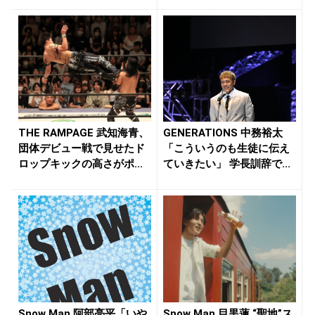
THE RAMPAGE 武知海青、
GENERATIONS 中務裕太
団体デビュー戦で見せたド
「こういうのも生徒に伝え
ロップキックの高さがポ...
ていきたい」 学長訓辞で...
Snow Man 阿部亮平「いや
Snow Man 目黒蓮 “聖地”ス