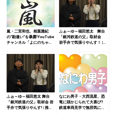
嵐・二宮和也、相葉雅紀
ふぉ～ゆ～福田悠太 舞台
の“勘違い”を暴露!YouTube
「銀河鉄道の父」取材会
チャンネル「よにのちゃ
岩手弁で気張りやんす！ |
ん...
推し...
ふぉ～ゆ～福田悠太 舞台
なにわ男子・大西流星、恐
「銀河鉄道の父」取材会 岩
竜に頭かじられて大喜び?
手弁で気張りやんす! | 推
鉄道車両見学で無邪気に戯
し...
れる「...