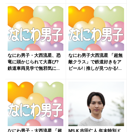
なにわ男子・大西流星、恐
なにわ男子大西流星 「超無
竜に頭かじられて大喜び?
敵クラス」で鉄道好きをア
鉄道車両見学で無邪気に戯
ピール! | 推しが見つかる!...
れる「...
なにわ男子・大西流星 「超
M!LK 吉田仁人 年末特別ド