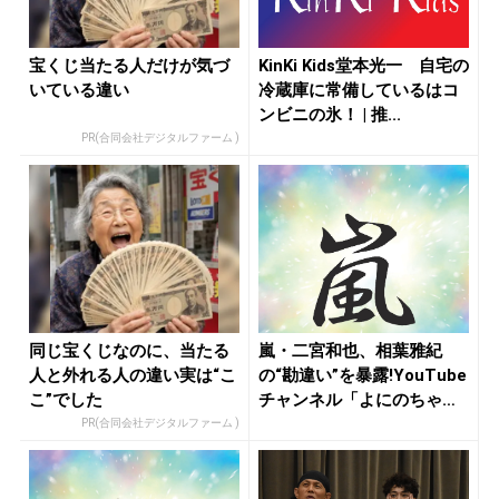
宝くじ当たる人だけが気づ
KinKi Kids堂本光一 自宅の
いている違い
冷蔵庫に常備しているはコ
ンビニの氷！ | 推...
PR(合同会社デジタルファーム )
同じ宝くじなのに、当たる
嵐・二宮和也、相葉雅紀
人と外れる人の違い実は“こ
の“勘違い”を暴露!YouTube
こ”でした
チャンネル「よにのちゃ
ん...
PR(合同会社デジタルファーム )