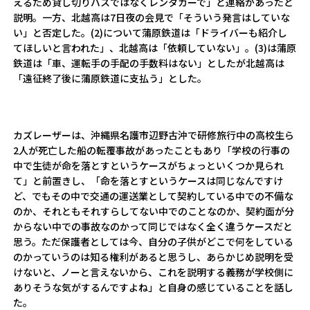
えるため貸し切りバスではなくレンタカーで」と連絡があったと
説明。一方、北越高は7日夜の会見で「そういう発言はしていな
い」と否定した。(2)について蒲原鉄道は「ドライバーも紹介し
てほしいと言われた」、北越高は「依頼していない」。(3)は蒲原
鉄道は「車、運転手の手配の手数料はない」としたが北越高は
「遠征終了後に蒲原鉄道に支払う」とした。
カズレーザーは、沖縄県名護市辺野古沖で研修旅行中の高校生ら
2人が死亡した船の転覆事故があったこともあり「学校の行事の
中で生徒が命を落とすというケースがちょっといくつか見られ
て」と前置きし、「命を落とすというケースは同じなんですけ
ど、でもその中で交通の運送業として契約している中での不備な
のか、それともそれすらしてない中でのことなのか、契約面が分
からない中での事故なのかって同じではなく全く違うケースだと
思う。ただ保護者としては今、自分の子供がどこで何をしている
のかっていうのは知る権利があると思うし、あらかじめ説明を受
けないと、ノーと言えないから、これを説明する義務が学校側に
ありそうな気がするんですよね」と自身の感じていることを話し
た。