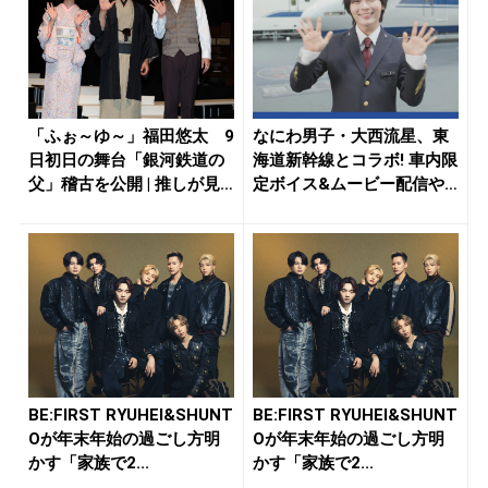
「ふぉ～ゆ～」福田悠太 9
なにわ男子・大西流星、東
日初日の舞台「銀河鉄道の
海道新幹線とコラボ! 車内限
父」稽古を公開 | 推しが見
定ボイス&ムービー配信や
つ...
乗車...
BE:FIRST RYUHEI&SHUNT
BE:FIRST RYUHEI&SHUNT
Oが年末年始の過ごし方明
Oが年末年始の過ごし方明
かす「家族で2...
かす「家族で2...