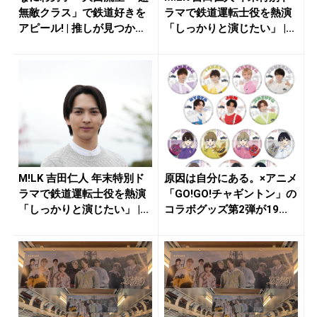
無敵クラス」で鉄道好きを
ラマで鉄道運転士役を熱演
アピール! | 推しが見つか
「しっかりと演じたい」 |...
る...
M!LK 吉田仁人 年末特別ド
原因は自分にある。×アニメ
ラマで鉄道運転士役を熱演
「GO!GO!チャギントン」の
「しっかりと演じたい」 |...
コラボグッズ第2弾が19...