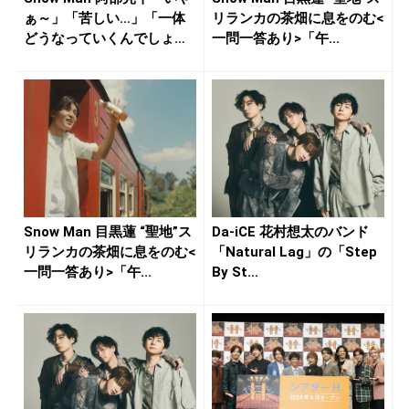
ぁ～」「苦しい…」「一体
リランカの茶畑に息をのむ<
どうなっていくんでしょ
一問一答あり>「午...
う...
Snow Man 目黒蓮 “聖地”ス
Da-iCE 花村想太のバンド
リランカの茶畑に息をのむ<
「Natural Lag」の「Step
一問一答あり>「午...
By St...