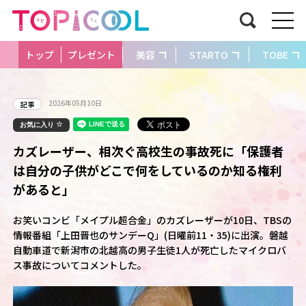
トップ
プレゼント
美容
STARTO
TOBE
2026年05月10日
記事
お気に入り
カズレーザー、相次ぐ高校生の事故死に「保護者
は自分の子供がどこで何をしているのか知る権利
があると」
お笑いコンビ「メイプル超合金」のカズレーザーが10日、TBSの
情報番組「上田晋也のサンデーQ」(日曜前11・35)に出演。磐越
自動車道で新潟市の北越高の男子生徒1人が死亡したマイクロバ
ス事故についてコメントした。