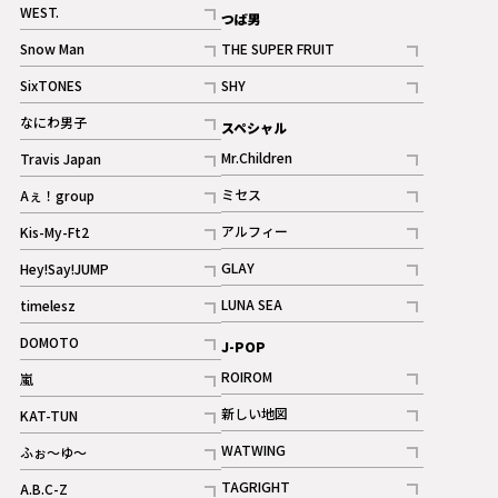
記事
WEST.
つば男
記事
Snow Man
THE SUPER FRUIT
記事
記事
SixTONES
SHY
ギャラリー
ギャラリー
記事
記事
なにわ男子
スペシャル
ギャラリー
記事
Mr.Children
Travis Japan
記事
記事
ミセス
Aぇ！group
記事
記事
アルフィー
Kis-My-Ft2
記事
記事
GLAY
Hey!Say!JUMP
ギャラリー
記事
記事
LUNA SEA
timelesz
記事
記事
DOMOTO
J-POP
記事
ROIROM
嵐
記事
記事
新しい地図
KAT-TUN
記事
記事
WATWING
ふぉ～ゆ～
記事
記事
TAGRIGHT
A.B.C-Z