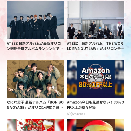
ATEEZ 最新アルバムが最新オリコ
ATEEZ 最新アルバム「THE WOR
ン週間合算アルバムランキングで1
LD EP.2:OUTLAW」がオリコン合算
位獲得!
ランキングに首位で初登場！
なにわ男子 最新アルバム「BON BO
Amazon今日も見逃せない！80%O
N VOYAGE」がオリコン週間合算ア
FF以上が続々登場
ルバムランキングで1位獲得!
AD(Amazon)