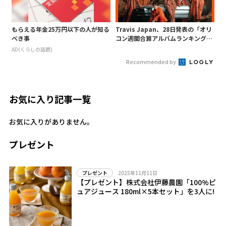
もらえる年金25万円以下の人が知る
Travis Japan、28日発表の「オリ
べき事
コン週間合算アルバムランキング」
で1位獲得!週間“3冠”も
AD(くらしの話題)
Recommended by
お気に入り記事一覧
お気に入りがありません。
プレゼント
2025年11月11日
プレゼント
【プレゼント】株式会社伊藤農園「100%ピ
ュアジュース 180ml×5本セット」を3人に!