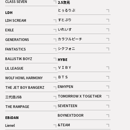
CLASS SEVEN
2.5次元
記事
とぅるりぶ
LDH
記事
すとぷり
LDH SCREAM
記事
記事
いれいす
EXILE
ギャラリー
記事
記事
カラフルピーチ
GENERATIONS
ギャラリー
記事
記事
シクフォニ
FANTASTICS
記事
記事
BALLISTIK BOYZ
HYBE
記事
ＶＩＢＹ
LIL LEAGUE
記事
記事
ＢＴＳ
WOLF HOWL HARMONY
記事
記事
ENHYPEN
THE JET BOY BANGERZ
記事
記事
TOMORROW X TOGETHER
三代目JSB
記事
記事
SEVENTEEN
THE RAMPAGE
ギャラリー
記事
記事
BOYNEXTDOOR
EBiDAN
ギャラリー
記事
&TEAM
Lienel