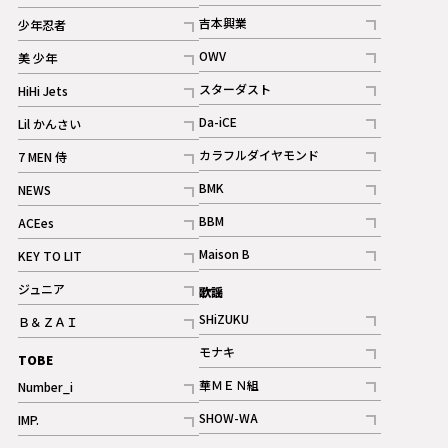
記事
記事
吉本興業
少年忍者
ギャラリー
記事
記事
OWV
美 少年
記事
記事
スターダスト
HiHi Jets
ギャラリー
記事
記事
Da-iCE
Lil かんさい
記事
記事
カラフルダイヤモンド
7 MEN 侍
記事
記事
BMK
NEWS
記事
記事
BBM
ACEes
ギャラリー
記事
記事
Maison B
KEY TO LIT
ギャラリー
記事
記事
ジュニア
歌謡
ギャラリー
記事
SHiZUKU
Ｂ＆ＺＡＩ
記事
記事
モナキ
TOBE
記事
華ＭＥＮ組
Number_i
記事
記事
SHOW-WA
IMP.
記事
記事