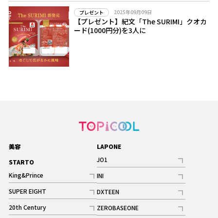
2025年09月09日
プレゼント
【プレゼント】紀文「The SURIMI」クオカ
ード(1000円分)を3人に
美容
LAPONE
JO1
STARTO
記事
King&Prince
INI
ギャラリー
記事
記事
SUPER EIGHT
DXTEEN
ギャラリー
記事
記事
20th Century
ZEROBASEONE
ギャラリー
記事