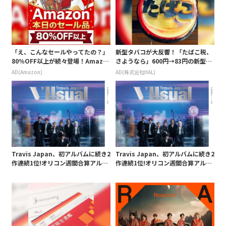
「え、こんなセールやってたの？」
新型タバコが大反響！「たばこ税、
80％OFF以上が続々登場！Amazo
さようなら」600円→83円の新型が
nの本気が凄すぎる
爆売れ
AD(Amazon)
AD(株式会社HAL)
Travis Japan、初アルバムに続き2
Travis Japan、初アルバムに続き2
作連続1位!オリコン週間合算アルバ
作連続1位!オリコン週間合算アルバ
ムランキングで「VIIsual」
ムランキングで「VIIsual」