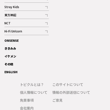
記事
Stray Kids
記事
東方神起
記事
NCT
記事
Hi-Fi Un!corn
記事
ONSENSE
ギャラリー
ききみみ
イケメン
その他
ENGLISH
トピクルとは？
このサイトについて
個人情報について
情報の外部送信について
免責事項
ご意見
会社案内