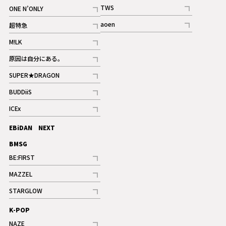
記事
記事
TWS
ONE N’ONLY
ギャラリー
記事
記事
aoen
超特急
記事
記事
M!LK
ギャラリー
記事
原因は自分にある。
記事
SUPER★DRAGON
記事
BUDDiiS
記事
ICEx
記事
EBiDAN NEXT
BMSG
BE:FIRST
記事
MAZZEL
ギャラリー
記事
STARGLOW
ギャラリー
記事
K-POP
NAZE