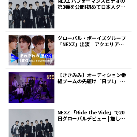
NEXZ パフォーマンスビデオの
第3弾を公開!初めて日本人ダン
サーとコラボ | ...
グローバル・ボーイズグループ
「NEXZ」出演 アクエリアス
「進む人チャンネル」公...
【ききみみ】オーディション番
組ブームの先駆け「日プ1」 脱
落した練習生たちの今 ...
NEXZ 「Ride the Vide」で20
日グローバルデビュー | 推しが
見...