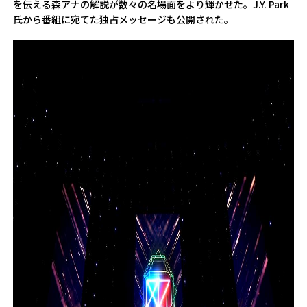
を伝える森アナの解説が数々の名場面をより輝かせた。J.Y. Park
氏から番組に宛てた独占メッセージも公開された。