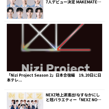
7人デビュー決定 MAKEMATE1
最終回 | 推し...
「Nizi Project Season 2」日本合宿編 19､20日に日
本テレ...
NEXZ地上波進出!なすなかにし
と冠バラエティー「NEXZ NO
W」が9・10ス...