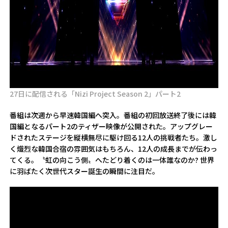
27日に配信される「Nizi Project Season 2」パート2
番組は次週から早速韓国編へ突入。番組の初回放送終了後には韓
国編となるパート2のティザー映像が公開された。アップグレー
ドされたステージを縦横無尽に駆け回る12人の挑戦者たち。激し
く熾烈な韓国合宿の雰囲気はもちろん、12人の成長までが伝わっ
てくる。〝虹の向こう側〟へたどり着くのは一体誰なのか? 世界
に羽ばたく次世代スター誕生の瞬間に注目だ。