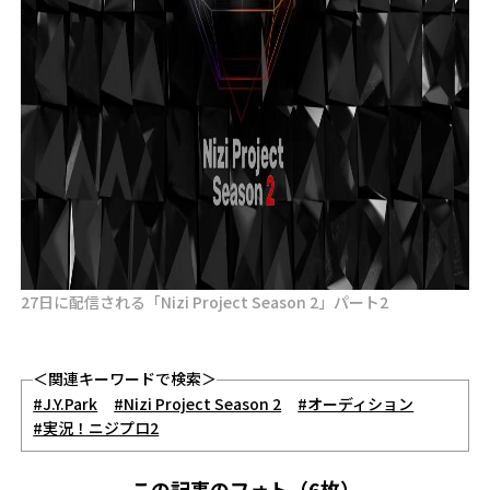
27日に配信される「Nizi Project Season 2」パート2
＜関連キーワードで検索＞
#J.Y.Park
#Nizi Project Season 2
#オーディション
#実況！ニジプロ2
この記事のフォト（6枚）