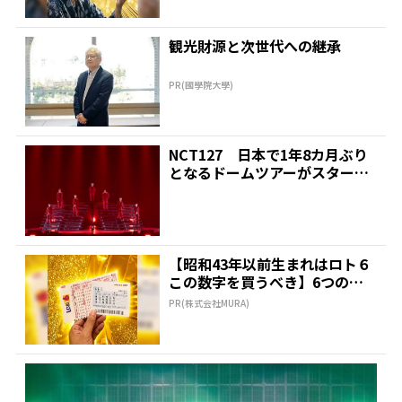
観光財源と次世代への継承
PR(國學院大學)
NCT127 日本で1年8カ月ぶり
となるドームツアーがスタート
| 推しが見つか...
【昭和43年以前生まれはロト６
この数字を買うべき】6つの数
字が「完全一致」する方...
PR(株式会社MURA)