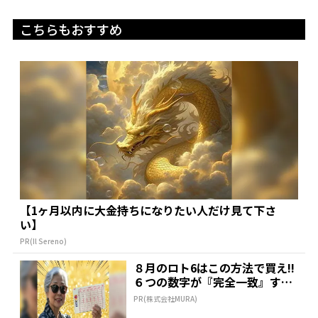
こちらもおすすめ
【1ヶ月以内に大金持ちになりたい人だけ見て下さ
い】
PR(Il Sereno)
８月のロト6はこの方法で買え!!
６つの数字が『完全一致』する
方法
PR(株式会社MURA)