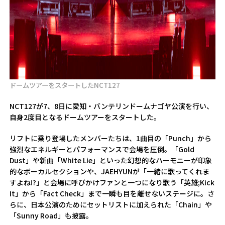
ドームツアーをスタートしたNCT127
NCT127が7、8日に愛知・バンテリンドームナゴヤ公演を行い、
自身2度目となるドームツアーをスタートした。
リフトに乗り登場したメンバーたちは、1曲目の「Punch」から
強烈なエネルギーとパフォーマンスで会場を圧倒。「Gold
Dust」や新曲「White Lie」といった幻想的なハーモニーが印象
的なボーカルセクションや、JAEHYUNが「一緒に歌ってくれま
すよね!?」と会場に呼びかけファンと一つになり歌う「英雄;Kick
It」から「Fact Check」まで一瞬も目を離せないステージに。さ
らに、日本公演のためにセットリストに加えられた「Chain」や
「Sunny Road」も披露。