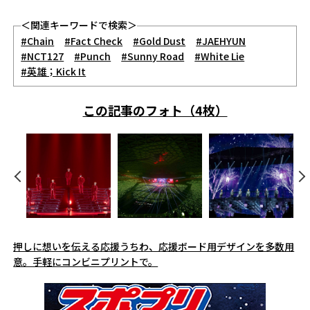
＜関連キーワードで検索＞
#Chain
#Fact Check
#Gold Dust
#JAEHYUN
#NCT127
#Punch
#Sunny Road
#White Lie
#英雄；Kick It
この記事のフォト（4枚）
押しに想いを伝える応援うちわ、応援ボード用デザインを多数用
意。手軽にコンビニプリントで。