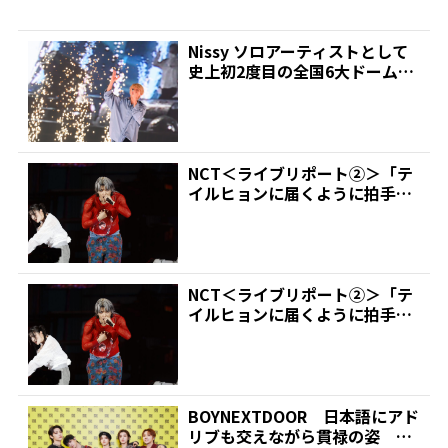
Nissy ソロアーティストとして
史上初2度目の全国6大ドームツ
アー最終公演を開...
NCT＜ライブリポート②＞「テ
イルヒョンに届くように拍手を
もらっていいですか？」...
NCT＜ライブリポート②＞「テ
イルヒョンに届くように拍手を
もらっていいですか？」...
BOYNEXTDOOR 日本語にアド
リブも交えながら貫禄の姿 初