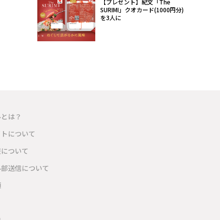
【プレゼント】紀文「The
SURIMI」クオカード(1000円分)
を3人に
ルとは？
イトについて
報について
外部送信について
項
内