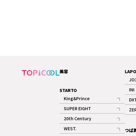
美容
LAP
JO
INI
STARTO
King&Prince
DX
記事
SUPER EIGHT
ZE
記事
20th Century
記事
WEST.
つば
記事