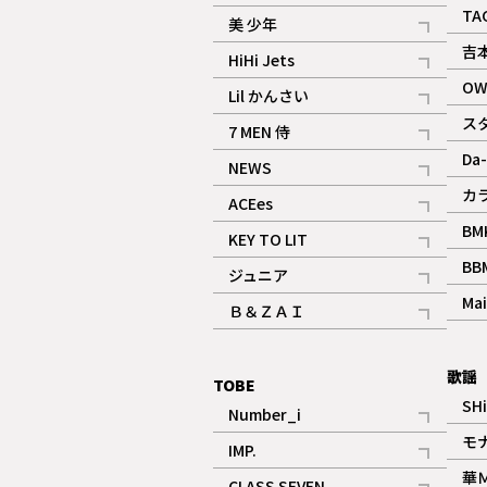
ギャラリー
記事
TA
美 少年
記事
吉
HiHi Jets
記事
OW
Lil かんさい
記事
ス
7 MEN 侍
記事
Da-
NEWS
記事
カ
ACEes
記事
BM
KEY TO LIT
記事
BB
ジュニア
記事
Mai
Ｂ＆ＺＡＩ
記事
歌謡
TOBE
SH
Number_i
記事
モ
IMP.
記事
華
CLASS SEVEN