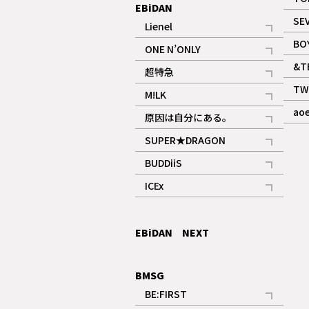
EBiDAN
SE
Lienel
記事
BO
ONE N’ONLY
記事
&T
超特急
記事
TW
M!LK
ギャラリー
記事
ao
原因は自分にある。
記事
SUPER★DRAGON
記事
BUDDiiS
記事
ICEx
記事
EBiDAN NEXT
BMSG
BE:FIRST