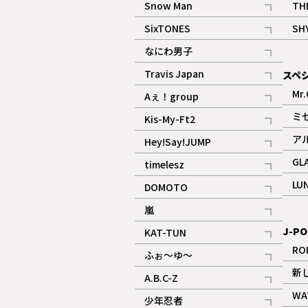
Snow Man
TH
記事
SixTONES
SH
ギャラリー
記事
なにわ男子
ギャラリー
記事
Travis Japan
スペ
記事
Mr.
Aぇ！group
記事
ミ
Kis-My-Ft2
記事
ア
Hey!Say!JUMP
ギャラリー
記事
GL
timelesz
記事
LU
DOMOTO
記事
嵐
記事
J-PO
KAT-TUN
記事
RO
ふぉ～ゆ～
記事
新
A.B.C-Z
記事
WA
少年忍者