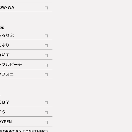
記事
OW-WA
記事
次元
ぅるりぶ
記事
とぷり
記事
れいす
ギャラリー
記事
ラフルピーチ
ギャラリー
記事
クフォニ
記事
E
ＩＢＹ
記事
ＴＳ
記事
HYPEN
記事
MORROW X TOGETHER