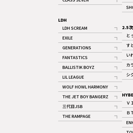
記事
SH
LDH
2.5
LDH SCREAM
記事
と
EXILE
記事
す
GENERATIONS
記事
い
FANTASTICS
記事
カ
BALLISTIK BOYZ
記事
シ
LIL LEAGUE
記事
WOLF HOWL HARMONY
記事
HYB
THE JET BOY BANGERZ
Ｖ
記事
三代目JSB
Ｂ
記事
THE RAMPAGE
EN
記事
ギャラリー
TO