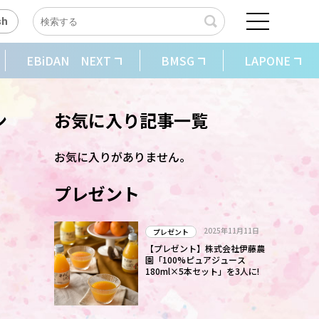
sh
EBiDAN NEXT
BMSG
LAPONE
ン
お気に入り記事一覧
お気に入りがありません。
プレゼント
2025年11月11日
プレゼント
【プレゼント】株式会社伊藤農
園「100%ピュアジュース
180ml×5本セット」を3人に!