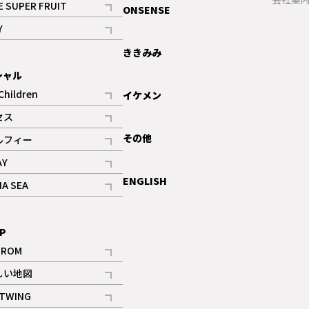
E SUPER FRUIT
ONSENSE
記事
Y
ギャラリー
記事
ききみみ
シャル
Children
イケメン
記事
セス
記事
その他
ルフィー
記事
AY
記事
ENGLISH
NA SEA
記事
P
IROM
記事
しい地図
記事
TWING