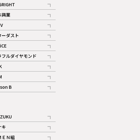
記事
GRIGHT
記事
本興業
記事
V
記事
ターダスト
ギャラリー
記事
iCE
記事
ラフルダイヤモンド
記事
K
記事
M
ギャラリー
記事
son B
ギャラリー
記事
ギャラリー
iZUKU
記事
ナキ
記事
ＭＥＮ組