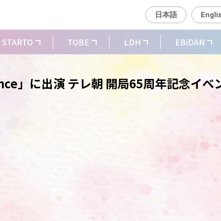
日本語
Engli
STARTO
TOBE
LDH
EBiDAN
rmance」に出演 テレ朝 開局65周年記念イベ