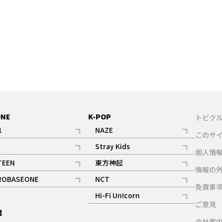
ONE
K-POP
トピク
1
NAZE
このサ
記事
記事
Stray Kids
ギャラリー
個人情
記事
記事
TEEN
東方神起
ギャラリー
情報の
記事
記事
ROBASEONE
NCT
ギャラリー
免責事
記事
記事
Hi-Fi Un!corn
ご意見
記事
男
ギャラリー
会社案