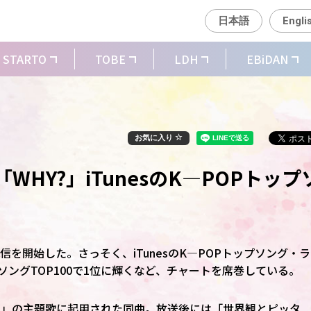
日本語
Engli
STARTO
TOBE
LDH
EBiDAN
お気に入り
ル「WHY?」iTunesのK―POPトップ
」の配信を開始した。さっそく、iTunesのK―POPトップソング・
イムソングTOP100で1位に輝くなど、チャートを席巻している。
―」の主題歌に起用された同曲。放送後には「世界観とピッタ