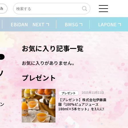
sh
EBiDAN NEXT
BMSG
LAPONE
お気に入り記事一覧
お気に入りがありません。
ソ
プレゼント
2025年11月11日
プレゼント
【プレゼント】株式会社伊藤農
ラン
園「100%ピュアジュース
180ml×5本セット」を3人に!