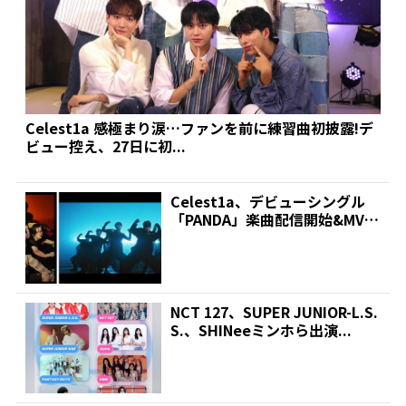
Celest1a 感極まり涙…ファンを前に練習曲初披露!デ
ビュー控え、27日に初...
Celest1a、デビューシングル
「PANDA」楽曲配信開始&MVが
公開 | 推...
NCT 127、SUPER JUNIOR-L.S.
S.、SHINeeミンホら出演...