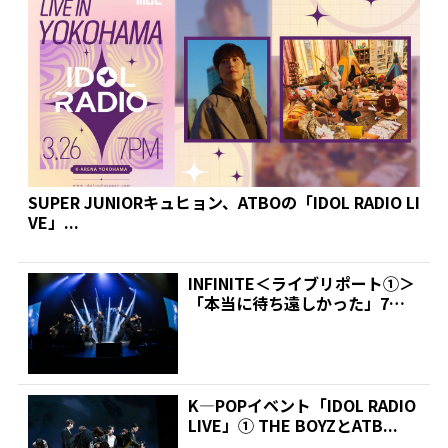
SUPER JUNIORキュヒョン、ATBOの「IDOL RADIO LI
VE」...
INFINITE＜ライブリポート①＞
「本当に待ち遠しかった」7年
ぶり日本公演 |...
K―POPイベント「IDOL RADIO
LIVE」① THE BOYZとATB...