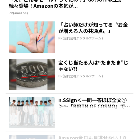
続々登場！Amazonの本気が...
PR(Amazon)
「占い師だけが知ってる〝お金
が増える人の共通点〟」
PR(合同会社デジタルファーム )
宝くじ当たる人は“たまたま”じ
ゃない?!
PR(合同会社デジタルファーム )
n.SSign＜一問一答ほぼ全文①
＞～「BIRTH OF COSMO」で正
式デビ...
Amazon今日も見逃せない！8