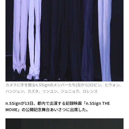
カメラに手を振るn.SSignのメンバーたち(左から)ロビン、ヒウォン、
ハンジュン、カズタ、ソンユン、ジュニョク、ロレンス
n.SSignが13日、都内で出演する記録映画「n.SSign THE
MOVIE」の公開記念舞台あいさつに出席した。