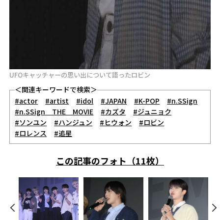
UFOキャッチャーの思い出について語ったロビン
＜関連キーワードで検索＞
#actor
#artist
#idol
#JAPAN
#K-POP
#n.SSign
#n.SSign THE MOVIE
#カズタ
#ジュニョク
#ソンユン
#ハンジュン
#ヒウォン
#ロビン
#ロレンス
#追星
この記事のフォト（11枚）