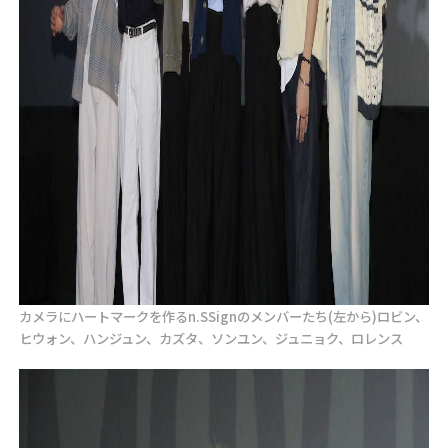
カメラにハートマークを作るn.SSignのメンバーたち(左から)ロビン、
ヒウォン、ハンジュン、カズタ、ソンユン、ジュニョク、ロレンス