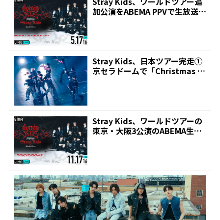
Stray Kids、ワールドツアー追
加公演をABEMA PPVで生放送!1
7日...
Stray Kids、日本ツアー完走①
京セラドームで「Christmas L
ov...
Stray Kids、ワールドツアーの
東京・大阪3公演のABEMA生配
信が決定!...