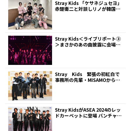
Stray Kids 「ケサネジュセヨ」
赤楚衛二と対談しリノが韓国語
をレクチャー...
Stray Kids＜ライブリポート③
＞まさかのあの曲披露に会場大
興奮 | 推し...
Stray Kids 緊張の初紅白で
事務所の先輩・MISAMOからア
ドバイス バ...
Stray KidsがASEA 2024のレッ
ドカーペットに登場 バンチャン
が真...