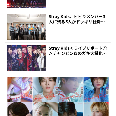
Stray Kids、ビビりメンバー3
人に残る5人がドッキリ仕掛け
るはずが、いつ...
Stray Kids＜ライブリポート①
＞チャンビンあのガキ大将化
「STAYのもの...