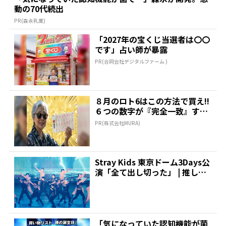
動の70代続出
PR(森永乳業)
「2027年の宝くじ当選者は〇〇
です」占い師が暴露
PR(合同会社デジタルファーム )
８月のロト6はこの方法で買え!!
６つの数字が『完全一致』する
方法
PR(株式会社MURA)
Stray Kids 東京ドーム3Days公
演「全て出し切った」 | 推しが
見つ...
「気になっていた認知機能が菌