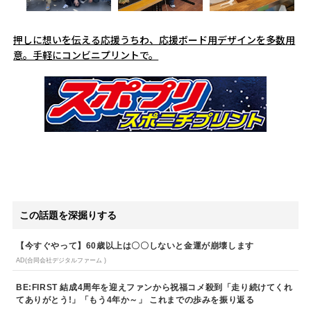
押しに想いを伝える応援うちわ、応援ボード用デザインを多数用
意。手軽にコンビニプリントで。
この話題を深掘りする
【今すぐやって】60歳以上は〇〇しないと金運が崩壊します
AD(合同会社デジタルファーム )
BE:FIRST 結成4周年を迎えファンから祝福コメ殺到「走り続けてくれ
てありがとう!」「もう4年か～」 これまでの歩みを振り返る