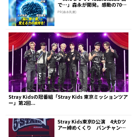
で…」森永が開発。感動の70代
続出
PR(森永乳業)
Stray Kidsの冠番組「Stray Kids 東京ミッションツア
ー」第2回...
Stray Kids東京D公演 4大Dツ
アー締めくくり バンチャン
「この景色忘れ...