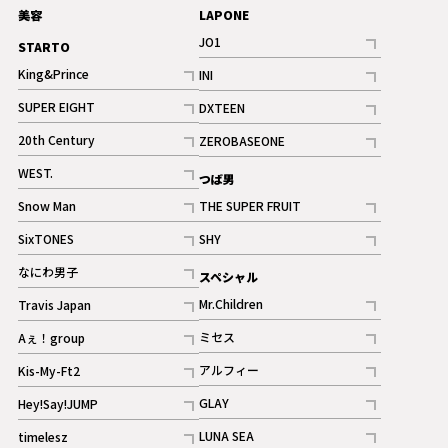
美容
LAPONE
JO1
STARTO
記事
King&Prince
INI
ギャラリー
記事
記事
SUPER EIGHT
DXTEEN
ギャラリー
記事
記事
20th Century
ZEROBASEONE
ギャラリー
記事
記事
WEST.
つば男
記事
Snow Man
THE SUPER FRUIT
記事
記事
SixTONES
SHY
ギャラリー
ギャラリー
記事
記事
なにわ男子
スペシャル
ギャラリー
記事
Mr.Children
Travis Japan
記事
記事
ミセス
Aぇ！group
記事
記事
アルフィー
Kis-My-Ft2
記事
記事
GLAY
Hey!Say!JUMP
ギャラリー
記事
記事
LUNA SEA
timelesz