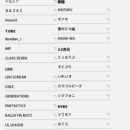
ジュニア
歌謡
ギャラリー
記事
SHiZUKU
Ｂ＆ＺＡＩ
記事
記事
モナキ
Howzit
記事
記事
華ＭＥＮ組
TOBE
記事
SHOW-WA
Number_i
記事
記事
IMP.
2.5次元
記事
とぅるりぶ
CLASS SEVEN
記事
記事
すとぷり
LDH
記事
いれいす
LDH SCREAM
ギャラリー
記事
記事
カラフルピーチ
EXILE
ギャラリー
記事
記事
シクフォニ
GENERATIONS
記事
記事
FANTASTICS
HYBE
記事
ＶＩＢＹ
BALLISTIK BOYZ
記事
記事
ＢＴＳ
LIL LEAGUE