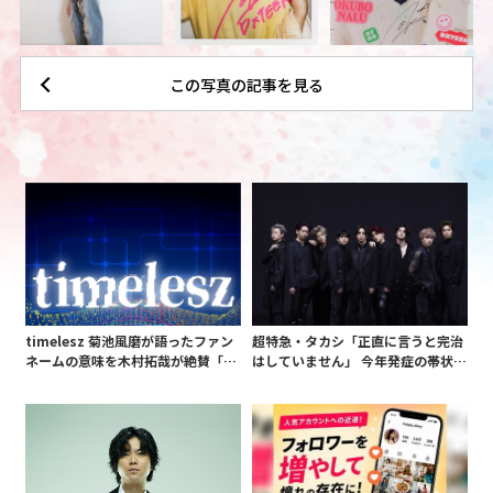
この写真の記事を見る
timelesz 菊池風磨が語ったファン
超特急・タカシ「正直に言うと完治
ネームの意味を木村拓哉が絶賛「考
はしていません」 今年発症の帯状疱
えてるな」「素敵だと思います」
疹(ほうしん)の症状について本心告
白 後遺症も語る