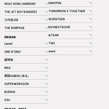
記事
記事
ENHYPEN
WOLF HOWL HARMONY
記事
記事
TOMORROW X TOGETHER
THE JET BOY BANGERZ
記事
記事
SEVENTEEN
三代目JSB
ギャラリー
記事
記事
BOYNEXTDOOR
THE RAMPAGE
記事
記事
&TEAM
EBiDAN
ギャラリー
記事
TWS
Lienel
ギャラリー
記事
記事
aoen
ONE N’ONLY
記事
記事
超特急
記事
M!LK
ギャラリー
記事
原因は自分にある。
記事
SUPER★DRAGON
記事
BUDDiiS
記事
ICEx
記事
EBiDAN NEXT