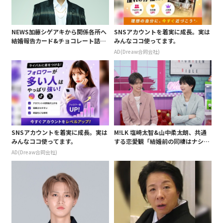
NEWS加藤シゲアキから関係各所へ
SNSアカウントを着実に成長。実は
結婚報告カード&チョコレート詰め
みんなココ使ってます。
合わせ、小説家らしく哲学者の名言
AD(Dreaw合同会社)
も添えて
SNSアカウントを着実に成長。実は
M!LK 塩崎太智&山中柔太朗、共通
みんなココ使ってます。
する恋愛観「結婚前の同棲はナシ」
と明かすも最後は決意がグラグラ?
AD(Dreaw合同会社)