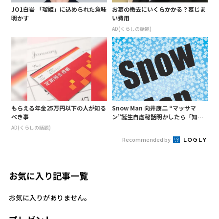
JO1白岩 「瑠姫」に込められた意味
お墓の撤去にいくらかかる？墓じま
明かす
い費用
AD(くらしの話題)
もらえる年金25万円以下の人が知る
Snow Man 向井康二 “マッサマ
べき事
ン”誕生自虐秘話明かしたら「知ら
ないようじゃ無理か」というあ
AD(くらしの話題)
の“○○構文”が…
Recommended by
お気に入り記事一覧
お気に入りがありません。