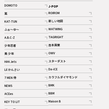
記事
記事
DOMOTO
J-POP
記事
ROIROM
嵐
記事
記事
新しい地図
KAT-TUN
記事
記事
WATWING
ふぉ～ゆ～
記事
記事
TAGRIGHT
A.B.C-Z
記事
記事
吉本興業
少年忍者
ギャラリー
記事
記事
OWV
美 少年
記事
記事
スターダスト
HiHi Jets
ギャラリー
記事
記事
Da-iCE
Lil かんさい
記事
記事
カラフルダイヤモンド
7 MEN 侍
記事
記事
BMK
NEWS
記事
記事
BBM
ACEes
ギャラリー
記事
記事
Maison B
KEY TO LIT
ギャラリー
記事
記事