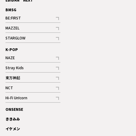
BMSG
BE:FIRST
記事
MAZZEL
ギャラリー
記事
STARGLOW
ギャラリー
記事
K-POP
NAZE
記事
Stray Kids
記事
東方神起
記事
NCT
記事
Hi-Fi Un!corn
記事
ONSENSE
ギャラリー
ききみみ
イケメン