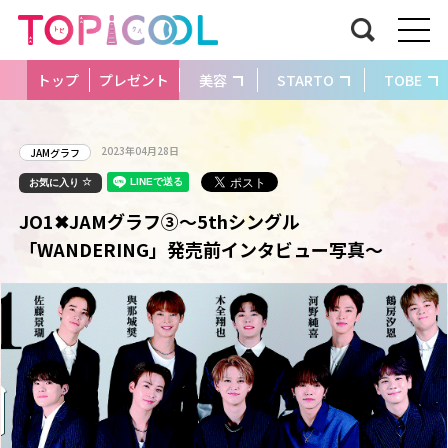
トップ
プレゼント
美容
STARTO
TOBE
2023年04月28日
JAMグラフ
お気に入り
JO1✖JAMグラフ③～5thシングル
「WANDERING」発売前インタビュー写真～