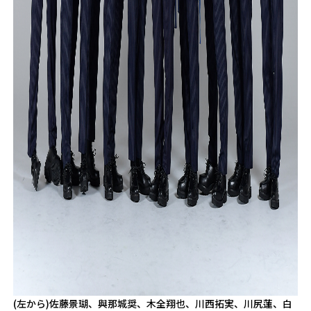
(左から)佐藤景瑚、與那城奨、木全翔也、川西拓実、川尻蓮、白