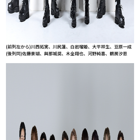
(前列左から)川西拓実、川尻蓮、白岩瑠姫、大平祥生、豆原一成
(後列同)佐藤景瑚、與那城奨、木全翔也、河野純喜、鶴房汐恩