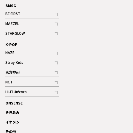
BMSG
BE:FIRST
記事
MAZZEL
ギャラリー
記事
STARGLOW
ギャラリー
記事
K-POP
NAZE
記事
Stray Kids
記事
東方神起
記事
NCT
記事
Hi-Fi Un!corn
記事
ONSENSE
ギャラリー
ききみみ
イケメン
その他