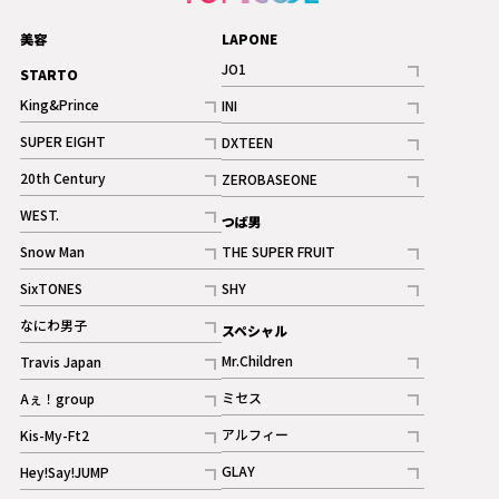
美容
LAPONE
JO1
STARTO
記事
King&Prince
INI
ギャラリー
記事
記事
SUPER EIGHT
DXTEEN
ギャラリー
記事
記事
20th Century
ZEROBASEONE
ギャラリー
記事
記事
WEST.
つば男
記事
Snow Man
THE SUPER FRUIT
記事
記事
SixTONES
SHY
ギャラリー
ギャラリー
記事
記事
なにわ男子
スペシャル
ギャラリー
記事
Mr.Children
Travis Japan
記事
記事
ミセス
Aぇ！group
記事
記事
アルフィー
Kis-My-Ft2
記事
記事
GLAY
Hey!Say!JUMP
ギャラリー
記事
記事