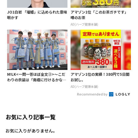
JO1白岩 「瑠姫」に込められた意味
アマゾン1位「このお茶ガチです」
明かす
噂のお茶
AD(ハーブ健康本舗)
M!LK<一問一答ほぼ全文②>～こだ
アマゾン1位の実績！380円で5日間
わりの衣装は「南極に行けるかなと
お試し。
いうくらい厚着」～
AD(ハーブ健康本舗)
Recommended by
お気に入り記事一覧
お気に入りがありません。