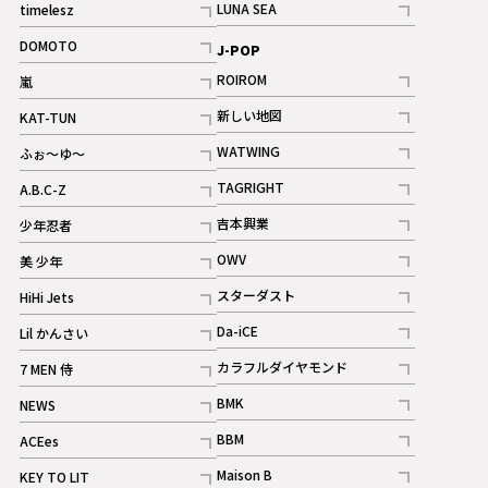
LUNA SEA
timelesz
記事
記事
DOMOTO
J-POP
記事
ROIROM
嵐
記事
記事
新しい地図
KAT-TUN
記事
記事
WATWING
ふぉ～ゆ～
記事
記事
TAGRIGHT
A.B.C-Z
記事
記事
吉本興業
少年忍者
ギャラリー
記事
記事
OWV
美 少年
記事
記事
スターダスト
HiHi Jets
ギャラリー
記事
記事
Da-iCE
Lil かんさい
記事
記事
カラフルダイヤモンド
7 MEN 侍
記事
記事
BMK
NEWS
記事
記事
BBM
ACEes
ギャラリー
記事
記事
Maison B
KEY TO LIT
ギャラリー