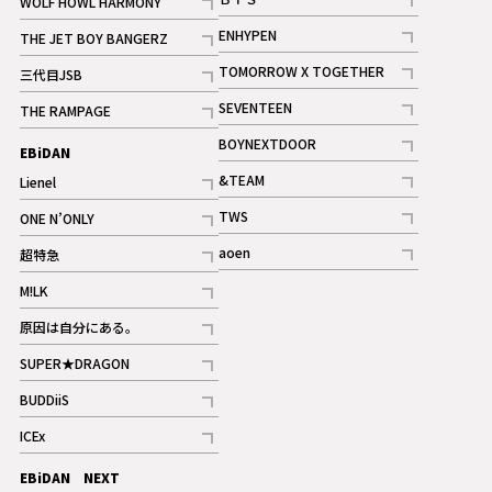
WOLF HOWL HARMONY
記事
記事
ENHYPEN
THE JET BOY BANGERZ
記事
記事
TOMORROW X TOGETHER
三代目JSB
記事
記事
SEVENTEEN
THE RAMPAGE
ギャラリー
記事
記事
BOYNEXTDOOR
EBiDAN
ギャラリー
記事
&TEAM
Lienel
記事
記事
TWS
ONE N’ONLY
ギャラリー
記事
記事
aoen
超特急
記事
記事
M!LK
ギャラリー
記事
原因は自分にある。
記事
SUPER★DRAGON
記事
BUDDiiS
記事
ICEx
記事
EBiDAN NEXT