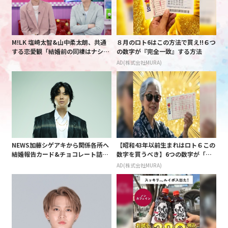
M!LK 塩崎太智&山中柔太朗、共通
８月のロト6はこの方法で買え!!６つ
する恋愛観「結婚前の同棲はナシ」
の数字が『完全一致』する方法
と明かすも最後は決意がグラグラ?
AD(株式会社MURA)
NEWS加藤シゲアキから関係各所へ
【昭和43年以前生まれはロト６この
結婚報告カード&チョコレート詰め
数字を買うべき】6つの数字が「完
合わせ、小説家らしく哲学者の名言
全一致」する方法
AD(株式会社MURA)
も添えて