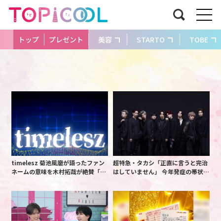
トップ
プレゼント
美容
STARTO
TOBE
timelesz 菊池風磨が語ったファン
超特急・タカシ「正直に言うと完治
ネームの意味を木村拓哉が絶賛「考
はしていません」 今年発症の帯状疱
えてるな」「素敵だと思います」
疹(ほうしん)の症状について本心告
白 後遺症も語る