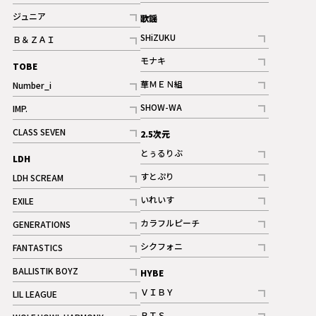
記事
記事
ジュニア
歌謡
ギャラリー
記事
SHiZUKU
Ｂ＆ＺＡＩ
記事
記事
モナキ
TOBE
記事
華ＭＥＮ組
Number_i
記事
記事
SHOW-WA
IMP.
記事
記事
CLASS SEVEN
2.5次元
記事
とぅるりぶ
LDH
記事
すとぷり
LDH SCREAM
記事
記事
いれいす
EXILE
ギャラリー
記事
記事
カラフルピーチ
GENERATIONS
ギャラリー
記事
記事
シクフォニ
FANTASTICS
記事
記事
BALLISTIK BOYZ
HYBE
記事
ＶＩＢＹ
LIL LEAGUE
記事
記事
ＢＴＳ