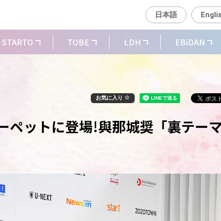
日本語
Engli
STARTO
TOBE
LDH
EBiDAN
お気に入り
ッドカーペットに登場!與那城奨「裏テー