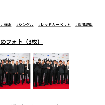
ーナ横浜
#シングル
#レッドカーペット
#與那城奨
のフォト（3枚）