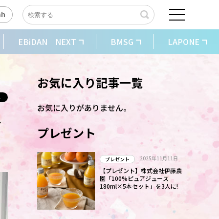
sh
EBiDAN NEXT
BMSG
LAPONE
お気に入り記事一覧
お気に入りがありません。
マ
プレゼント
2025年11月11日
プレゼント
【プレゼント】株式会社伊藤農
園「100%ピュアジュース
180ml×5本セット」を3人に!