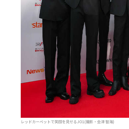
レッドカーペットで笑顔を見せるJO1(撮影・会津 智海)